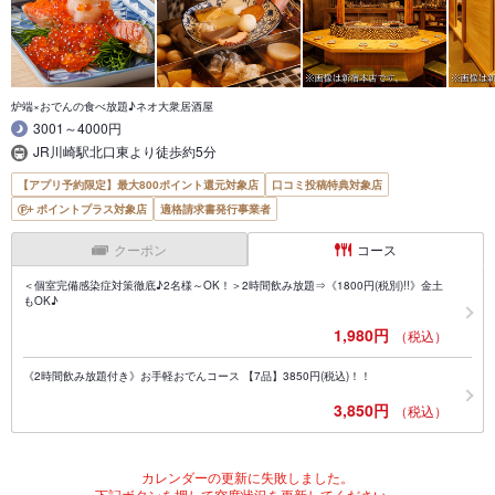
炉端×おでんの食べ放題♪ネオ大衆居酒屋
3001～4000円
JR川崎駅北口東より徒歩約5分
【アプリ予約限定】最大800ポイント還元対象店
口コミ投稿特典対象店
ポイントプラス対象店
適格請求書発行事業者
クーポン
コース
＜個室完備感染症対策徹底♪2名様～OK！＞2時間飲み放題⇒《1800円(税別)!!》金土
もOK♪
1,980円
（税込）
《2時間飲み放題付き》お手軽おでんコース 【7品】3850円(税込)！！
3,850円
（税込）
カレンダーの更新に失敗しました。
下記ボタンを押して空席状況を更新してください。