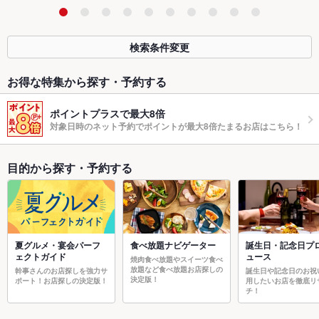
検索条件変更
お得な特集から探す・予約する
ポイントプラスで最大8倍
対象日時のネット予約でポイントが最大8倍たまるお店はこちら！
目的から探す・予約する
夏グルメ・宴会パーフ
食べ放題ナビゲーター
誕生日・記念日プ
ェクトガイド
ュース
焼肉食べ放題やスイーツ食べ
放題など食べ放題お店探しの
幹事さんのお店探しを強力サ
誕生日や記念日のお祝
決定版！
ポート！お店探しの決定版！
用したいお店を徹底リ
チ！