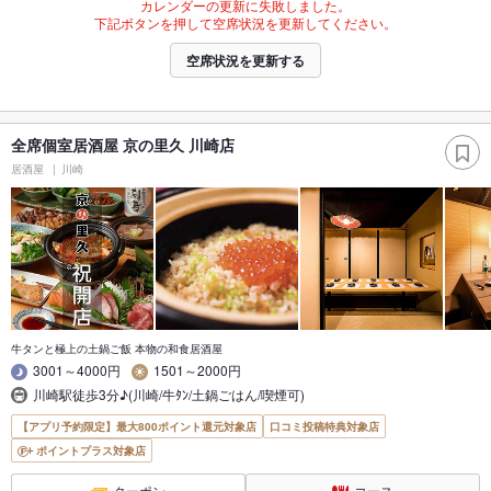
カレンダーの更新に失敗しました。
下記ボタンを押して空席状況を更新してください。
空席状況を更新する
全席個室居酒屋 京の里久 川崎店
居酒屋
川崎
牛タンと極上の土鍋ご飯 本物の和食居酒屋
3001～4000円
1501～2000円
川崎駅徒歩3分♪(川崎/牛ﾀﾝ/土鍋ごはん/喫煙可)
【アプリ予約限定】最大800ポイント還元対象店
口コミ投稿特典対象店
ポイントプラス対象店
クーポン
コース