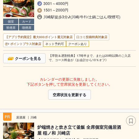
3001～4000円
1501～2000円
川崎駅徒歩3分♪(川崎/牛ﾀﾝ/土鍋ごはん/喫煙可)
個室
カード
禁煙席
喫煙席
【アプリ予約限定】最大800ポイント還元対象店
口コミ投稿特典対象店
ポイントプラス対象店
ネット予約可
クーポンあり
【早割＆遅割特典】17時半まで、または20時以降のご入店
クーポンを見る
で、コース料金が《お会計から10％オフ》
カレンダーの更新に失敗しました。
下記ボタンを押して空席状況を更新してください。
空席状況を更新する
PR
居酒屋
川崎
炉端焼きと炊き立て釜飯 全席個室完備居酒
屋 稲ノ和 川崎店