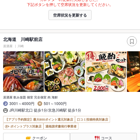
下記ボタンを押して空席状況を更新してください。
空席状況を更新する
北海道 川崎駅前店
居酒屋
川崎
居酒屋 飲み放題 個室 完全個室 肉 海鮮
3001～4000円
501～1000円
JR川崎駅北口 徒歩1分/京急川崎駅 徒歩1分
【アプリ予約限定】最大800ポイント還元対象店
口コミ投稿特典対象店
ポイントプラス対象店
適格請求書発行事業者
クーポン
コース