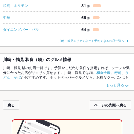
81
焼肉・ホルモン
件
66
中華
件
64
ダイニングバー・バル
件
川崎・鶴見エリアでネット予約できるお店一覧へ
川崎・鶴見 和食（鍋）のグルメ情報
川崎・鶴見 鍋のお店一覧です。予算やこだわり条件を指定すれば、シーンや気
分に合ったお店がサクサク探せます。川崎・鶴見では鍋、
和食全般
、
寿司
、
う
どん・そば
がおすすめです。ホットペッパーグルメなら、お得なクーポンはも
ちろん、こだわりメニューや季節のおすすめ料理など、お店の最新情報をご紹
もっと見る
介しているので安心！24時間使える簡単便利なネット予約が使えるお店も拡大
中です。友達どうしの飲み会にも、会社の宴会にも、デートやパーティーにも
お得に便利にホットペッパーグルメをご利用ください。
戻る
ページの先頭へ戻る