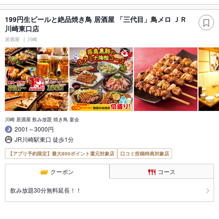
199円生ビールと絶品焼き鳥 居酒屋 「三代目」鳥メロ ＪＲ
川崎東口店
居酒屋
川崎
川崎 居酒屋 飲み放題 焼き鳥 宴会
2001～3000円
JR川崎駅東口 徒歩1分
【アプリ予約限定】最大800ポイント還元対象店
口コミ投稿特典対象店
クーポン
コース
飲み放題30分無料延長！！