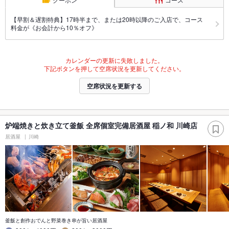
【早割＆遅割特典】17時半まで、または20時以降のご入店で、コース
料金が《お会計から10％オフ》
カレンダーの更新に失敗しました。
下記ボタンを押して空席状況を更新してください。
空席状況を更新する
炉端焼きと炊き立て釜飯 全席個室完備居酒屋 稲ノ和 川崎店
居酒屋
川崎
釜飯と創作おでんと野菜巻き串が旨い居酒屋