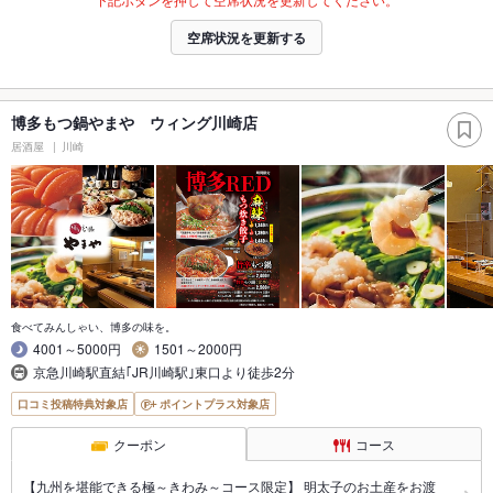
空席状況を更新する
博多もつ鍋やまや ウィング川崎店
居酒屋
川崎
食べてみんしゃい、博多の味を。
4001～5000円
1501～2000円
京急川崎駅直結｢JR川崎駅｣東口より徒歩2分
口コミ投稿特典対象店
ポイントプラス対象店
クーポン
コース
【九州を堪能できる極～きわみ～コース限定】 明太子のお土産をお渡