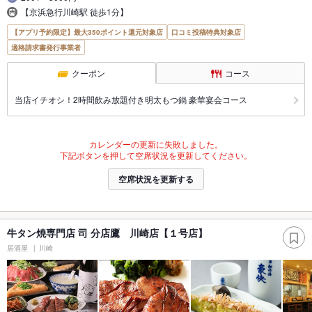
【京浜急行川崎駅 徒歩1分】
【アプリ予約限定】最大350ポイント還元対象店
口コミ投稿特典対象店
適格請求書発行事業者
クーポン
コース
当店イチオシ！2時間飲み放題付き明太もつ鍋 豪華宴会コース
カレンダーの更新に失敗しました。
下記ボタンを押して空席状況を更新してください。
空席状況を更新する
牛タン焼専門店 司 分店鷹 川崎店【１号店】
居酒屋
川崎