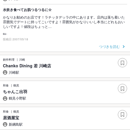
水炊き食べてお肌つるつるに☆
かなりお勧めのお店です！ラチッタデッラの中にあります。店内は落ち着いた
雰囲気でデートに持ってこいですよ！雰囲気がかなりいいし本当にどれもおい
しいですよ！値段はちょっと…
su-
投稿日 2007/05/18
つづきを読む
創作料理
川崎
Chanko Dining 若 川崎店
川崎駅
和食
鶴見
ちゃんこ出羽
鶴見小野駅
和食
鶴見
居酒屋宝
新綱島駅