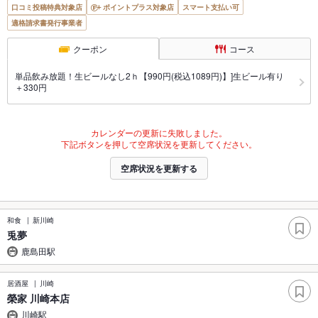
口コミ投稿特典対象店
ポイントプラス対象店
スマート支払い可
適格請求書発行事業者
クーポン
コース
単品飲み放題！生ビールなし2ｈ【990円(税込1089円)】]生ビール有り
＋330円
カレンダーの更新に失敗しました。
下記ボタンを押して空席状況を更新してください。
空席状況を更新する
和食
新川崎
兎夢
鹿島田駅
居酒屋
川崎
榮家 川崎本店
川崎駅