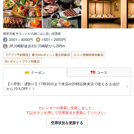
個室完備 牛タンとが土鍋ごはん旨い居酒屋
3001～4000円
1501～2000円
JR川崎駅徒歩3分 川崎駅から295m
【アプリ予約限定】最大800ポイント還元対象店
口コミ投稿特典対象店
ポイントプラス対象店
クーポン
コース
【☆早割・遅割☆】17時30分まで来店or20時以降来店で使える お会計
から10％OFF！！
カレンダーの更新に失敗しました。
下記ボタンを押して空席状況を更新してください。
空席状況を更新する