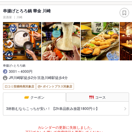
串揚げとろろ鍋 華金 川崎
居酒屋
川崎
串揚げ×とろろ鍋
3001～4000円
JR川崎駅徒歩2分/京急川崎駅徒歩4分
口コミ投稿特典対象店
ポイントプラス対象店
クーポン
コース
3杯飲むならこっちが安い！ 【2h単品飲み放題1800円☆】
カレンダーの更新に失敗しました。
下記ボタンを押して空席状況を更新してください。