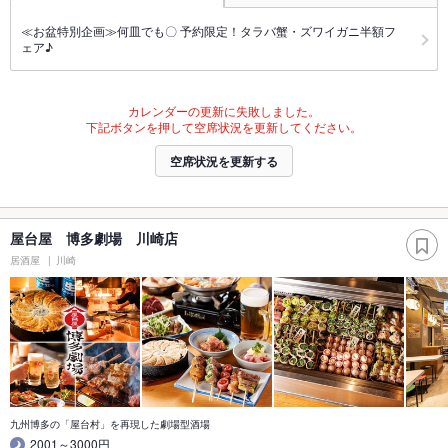
≪お盆特別企画≫何皿でも〇 予約限定！タラバ蟹・ズワイガニ半額フ
ェア♪
カレンダーの更新に失敗しました。
下記ボタンを押して空席状況を更新してください。
空席状況を更新する
屋台屋 博多劇場 川崎店
居酒屋
川崎
九州博多の「屋台村」を再現した劇場型酒場
2001～3000円