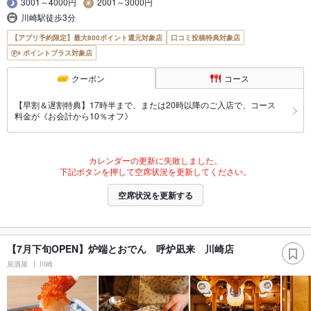
3001～4000円
2001～3000円
川崎駅徒歩3分
【アプリ予約限定】最大800ポイント還元対象店
口コミ投稿特典対象店
ポイントプラス対象店
クーポン
コース
【早割＆遅割特典】17時半まで、または20時以降のご入店で、コース
料金が《お会計から10％オフ》
カレンダーの更新に失敗しました。
下記ボタンを押して空席状況を更新してください。
空席状況を更新する
【7月下旬OPEN】炉端とおでん 呼炉凪来 川崎店
居酒屋
川崎