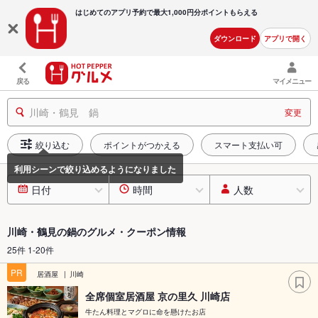
はじめてのアプリ予約で最大
1,000円分ポイントもらえる
ダウンロード
アプリで開く
戻る
マイメニュー
川崎・鶴見 鍋
変更
絞り込む
ポイントがつかえる
スマート支払い可
日付
時間
人数
川崎・鶴見の鍋のグルメ・クーポン情報
25件 1-20件
PR
居酒屋
川崎
全席個室居酒屋 京の里久 川崎店
牛たん料理とマグロに命を懸けたお店