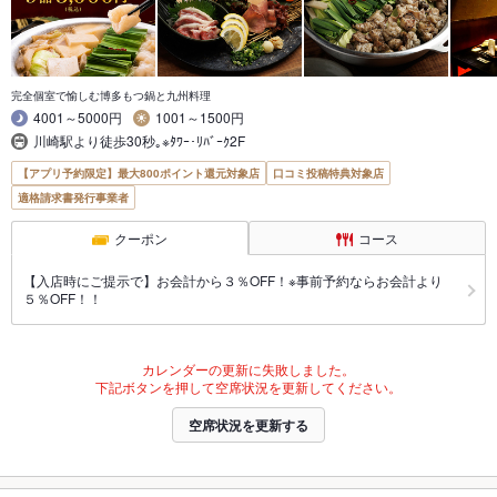
完全個室で愉しむ博多もつ鍋と九州料理
4001～5000円
1001～1500円
川崎駅より徒歩30秒｡※ﾀﾜｰ･ﾘﾊﾞｰｸ2F
【アプリ予約限定】最大800ポイント還元対象店
口コミ投稿特典対象店
適格請求書発行事業者
クーポン
コース
【入店時にご提示で】お会計から３％OFF！※事前予約ならお会計より
５％OFF！！
カレンダーの更新に失敗しました。
下記ボタンを押して空席状況を更新してください。
空席状況を更新する