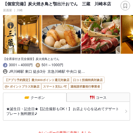
【個室完備】炭火焼き鳥と顎出汁おでん 三蔵 川崎本店
居酒屋
川崎
【全席扉付き完全個室】炭火焼鳥とおでん
3001～4000円
501～1000円
JR川崎駅 東口 徒歩3分 京急川崎駅 中央口 徒…
【アプリ予約限定】最大800ポイント還元対象店
口コミ投稿特典対象店
ポイントプラス対象店
スマート支払い可
適格請求書発行事業者
クーポン
コース
★誕生日・記念日★【記念撮影もOK！】 お店より心を込めてデザート
プレート無料贈呈♪
カレンダーの更新に失敗しました。