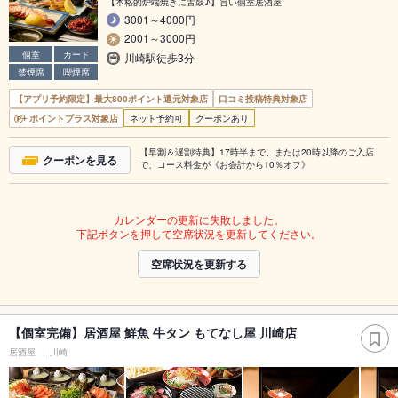
【本格的炉端焼きに舌鼓♪】旨い個室居酒屋
3001～4000円
2001～3000円
個室
カード
川崎駅徒歩3分
禁煙席
喫煙席
【アプリ予約限定】最大800ポイント還元対象店
口コミ投稿特典対象店
ポイントプラス対象店
ネット予約可
クーポンあり
【早割＆遅割特典】17時半まで、または20時以降のご入店
クーポンを見る
で、コース料金が《お会計から10％オフ》
カレンダーの更新に失敗しました。
下記ボタンを押して空席状況を更新してください。
空席状況を更新する
【個室完備】居酒屋 鮮魚 牛タン もてなし屋 川崎店
居酒屋
川崎