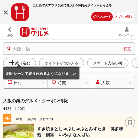
はじめてのアプリ予約で最大
1,000円分ポイントもらえる
ダウンロード
アプリで開く
戻る
マイメニュー
大阪 鍋
変更
絞り込む
ポイントがつかえる
スマート支払い可
日付
時間
人数
大阪の鍋のグルメ・クーポン情報
443件 1-20件
PR
和食
道頓堀・宗右衛門町
すき焼きとしゃぶしゃぶとみずたき 博多味
処 個室 いろは なんば店