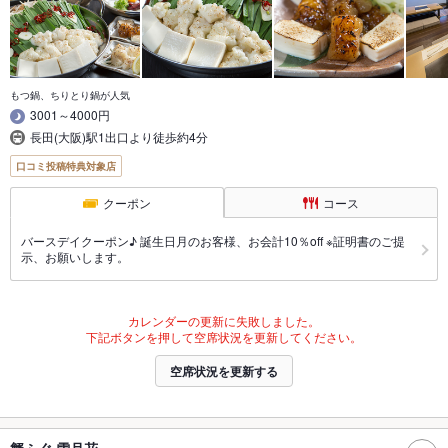
もつ鍋、ちりとり鍋が人気
3001～4000円
長田(大阪)駅1出口より徒歩約4分
口コミ投稿特典対象店
クーポン
コース
バースデイクーポン♪ 誕生日月のお客様、お会計10％off ※証明書のご提
示、お願いします。
カレンダーの更新に失敗しました。
下記ボタンを押して空席状況を更新してください。
空席状況を更新する