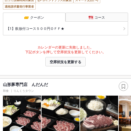
口コミ投稿特典対象店
ポイントプラス対象店
スマート支払い可
適格請求書発行事業者
クーポン
コース
【1】飲放付コース５００円ＯＦＦ★
カレンダーの更新に失敗しました。
下記ボタンを押して空席状況を更新してください。
空席状況を更新する
山形豚専門店 んだんだ
和食
りんくうタウン