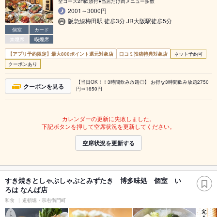
全コース2H飲放付●当店だけ肉メニュー多数
2001～3000円
阪急線梅田駅 徒歩3分 JR大阪駅徒歩5分
個室
カード
禁煙席
喫煙席
【アプリ予約限定】最大800ポイント還元対象店
口コミ投稿特典対象店
ネット予約可
クーポンあり
【当日OK！！3時間飲み放題◎】 お得な3時間飲み放題2750
クーポンを見る
円⇒1650円
カレンダーの更新に失敗しました。
下記ボタンを押して空席状況を更新してください。
空席状況を更新する
すき焼きとしゃぶしゃぶとみずたき 博多味処 個室 い
ろは なんば店
和食
道頓堀・宗右衛門町