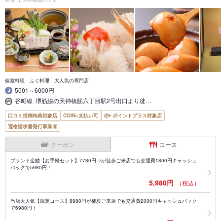
個室料理 ふぐ料理 大人気の専門店
5001～6000円
谷町線･堺筋線の天神橋筋六丁目駅2号出口より徒…
口コミ投稿特典対象店
COIN+支払い可
ポイントプラス対象店
適格請求書発行事業者
クーポン
コース
ブランド金鱧【お手軽セット】7780円⇒が徒歩ご来店でも交通費1800円キャッシュ
バックで5980円！
5,980円
（税込）
当店大人気【限定コース】8980円が徒歩ご来店でも交通費2000円キャッシュバック
で6980円！