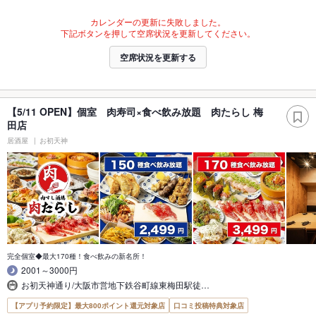
カレンダーの更新に失敗しました。
下記ボタンを押して空席状況を更新してください。
空席状況を更新する
【5/11 OPEN】個室 肉寿司×食べ飲み放題 肉たらし 梅
田店
居酒屋
お初天神
完全個室◆最大170種！食べ飲みの新名所！
2001～3000円
お初天神通り/大阪市営地下鉄谷町線東梅田駅徒…
【アプリ予約限定】最大800ポイント還元対象店
口コミ投稿特典対象店