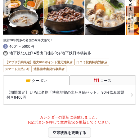
創業28年博多の老舗の味を大阪で！
4001～5000円
地下鉄なんば14番出口徒歩9分/地下鉄日本橋徒歩…
【アプリ予約限定】最大800ポイント還元対象店
口コミ投稿特典対象店
スマート支払い可
適格請求書発行事業者
クーポン
コース
【期間限定】 いろは名物『博多地鶏の水たき鍋セット』 90分飲み放題
付き8400円
カレンダーの更新に失敗しました。
下記ボタンを押して空席状況を更新してください。
空席状況を更新する