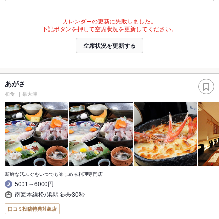
カレンダーの更新に失敗しました。
下記ボタンを押して空席状況を更新してください。
空席状況を更新する
あがさ
和食
泉大津
新鮮な活ふぐをいつでも楽しめる料理専門店
5001～6000円
南海本線松ﾉ浜駅 徒歩30秒
口コミ投稿特典対象店