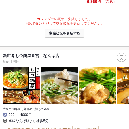
6,980円
（税込）
カレンダーの更新に失敗しました。
下記ボタンを押して空席状況を更新してください。
空席状況を更新する
新世界もつ鍋屋直営 なんば店
和食
難波
大阪で20年続く老舗の元祖もつ鍋屋
3001～4000円
各線なんば駅より徒歩5分