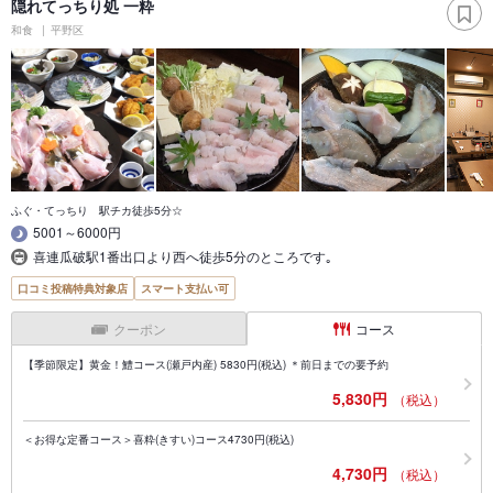
隠れてっちり処 一粋
和食
平野区
ふぐ・てっちり 駅チカ徒歩5分☆
5001～6000円
喜連瓜破駅1番出口より西へ徒歩5分のところです｡
口コミ投稿特典対象店
スマート支払い可
クーポン
コース
【季節限定】黄金！鱧コース(瀬戸内産) 5830円(税込) ＊前日までの要予約
5,830円
（税込）
＜お得な定番コース＞喜粋(きすい)コース4730円(税込)
4,730円
（税込）