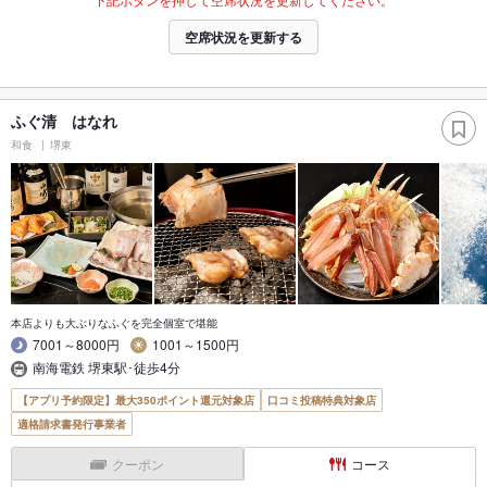
空席状況を更新する
ふぐ清 はなれ
和食
堺東
本店よりも大ぶりなふぐを完全個室で堪能
7001～8000円
1001～1500円
南海電鉄 堺東駅･徒歩4分
【アプリ予約限定】最大350ポイント還元対象店
口コミ投稿特典対象店
適格請求書発行事業者
クーポン
コース