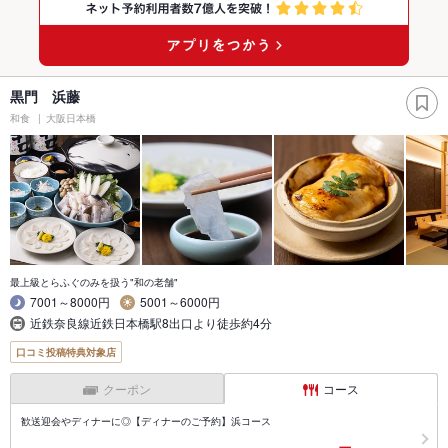
黒門 浜藤
和食
大阪日本橋
最上級とらふぐのみを扱う"和の老舗"
7001～8000円
5001～6000円
近鉄奈良線近鉄日本橋駅8出口より徒歩約4分
口コミ投稿特典対象店
クーポン
コース
歓送迎会やディナーに◎【ディナーのご予約】浜コース