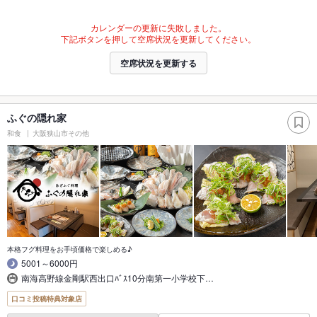
カレンダーの更新に失敗しました。
下記ボタンを押して空席状況を更新してください。
空席状況を更新する
ふぐの隠れ家
和食
大阪狭山市その他
本格フグ料理をお手頃価格で楽しめる♪
5001～6000円
南海高野線金剛駅西出口ﾊﾞｽ10分南第一小学校下…
口コミ投稿特典対象店