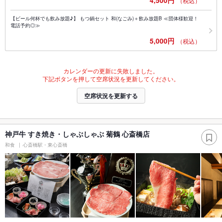
4,500円
（税込）
【ビール何杯でも飲み放題♪】 もつ鍋セット 和(なごみ)＋飲み放題B ≪団体様歓迎！
電話予約◎≫
5,000円
（税込）
カレンダーの更新に失敗しました。
下記ボタンを押して空席状況を更新してください。
空席状況を更新する
神戸牛 すき焼き・しゃぶしゃぶ 菊鶴 心斎橋店
和食
心斎橋駅・東心斎橋