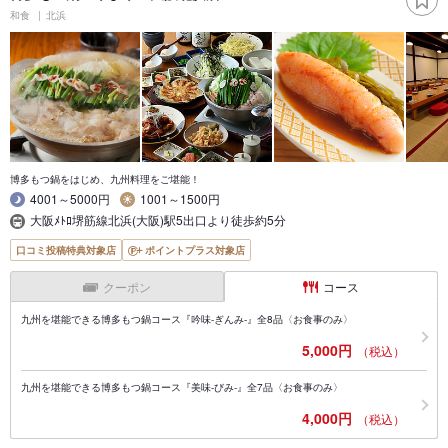
和食
北浜
博多もつ鍋をはじめ、九州料理をご堪能！
4001～5000円
1001～1500円
大阪ﾒﾄﾛ堺筋線北浜(大阪)駅5出口より徒歩約5分
口コミ投稿特典対象店
ポイントプラス対象店
クーポン
コース
九州を堪能できる博多もつ鍋コース『吟味‐ぎんみ‐』全8品〈お食事のみ〉
5,000円
（税込）
九州を堪能できる博多もつ鍋コース『美味-びみ-』全7品〈お食事のみ〉
4,000円
（税込）