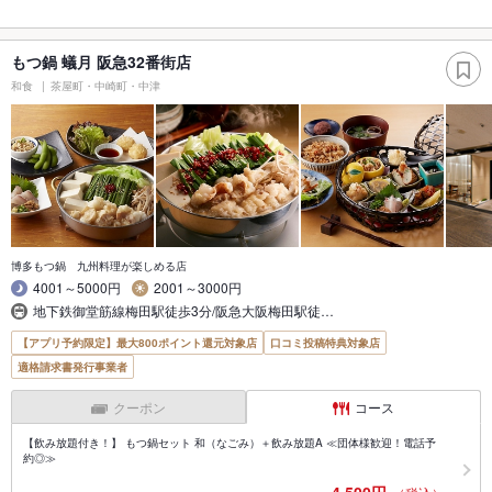
もつ鍋 蟻月 阪急32番街店
和食
茶屋町・中崎町・中津
博多もつ鍋 九州料理が楽しめる店
4001～5000円
2001～3000円
地下鉄御堂筋線梅田駅徒歩3分/阪急大阪梅田駅徒…
【アプリ予約限定】最大800ポイント還元対象店
口コミ投稿特典対象店
適格請求書発行事業者
クーポン
コース
【飲み放題付き！】 もつ鍋セット 和（なごみ）＋飲み放題A ≪団体様歓迎！電話予
約◎≫