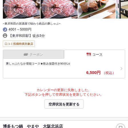
~東岸和田の居酒屋で味わう絶品の豚しゃぶ~
4001～5000円
【東岸和田駅】徒歩3分
口コミ投稿特典対象店
クーポン
コース
豚しゃぶたなか堪能コース★飲み放題付き90分Lo
6,500円
（税込）
カレンダーの更新に失敗しました。
下記ボタンを押して空席状況を更新してください。
空席状況を更新する
博多もつ鍋 やまや 大阪北浜店