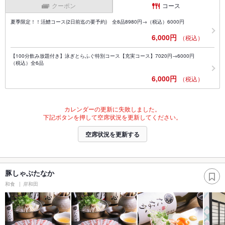
クーポン
コース
夏季限定！！活鱧コース(2日前迄の要予約) 全8品8980円→（税込）6000円
6,000円
（税込）
【100分飲み放題付き】泳ぎとらふぐ特別コース【充実コース】7020円→6000円
（税込）全6品
6,000円
（税込）
カレンダーの更新に失敗しました。
下記ボタンを押して空席状況を更新してください。
空席状況を更新する
豚しゃぶたなか
和食
岸和田