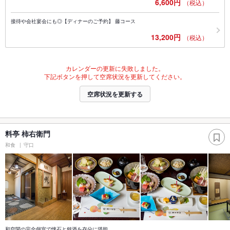
6,600円
（税込）
接待や会社宴会にも◎【ディナーのご予約】 藤コース
13,200円
（税込）
カレンダーの更新に失敗しました。
下記ボタンを押して空席状況を更新してください。
空席状況を更新する
料亭 柿右衛門
和食
守口
和空間の完全個室で懐石と銘酒を存分に堪能