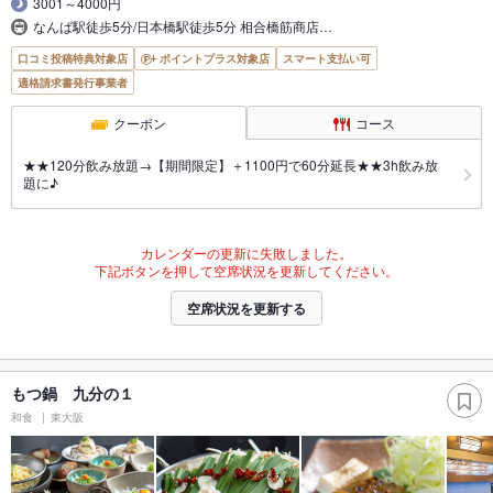
3001～4000円
なんば駅徒歩5分/日本橋駅徒歩5分 相合橋筋商店…
口コミ投稿特典対象店
ポイントプラス対象店
スマート支払い可
適格請求書発行事業者
クーポン
コース
★★120分飲み放題→【期間限定】＋1100円で60分延長★★3h飲み放
題に♪
カレンダーの更新に失敗しました。
下記ボタンを押して空席状況を更新してください。
空席状況を更新する
もつ鍋 九分の１
和食
東大阪