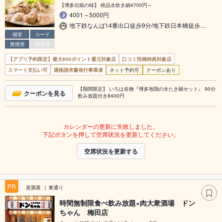
【博多伝統の味】 絶品水炊き鍋4700円～
4001～5000円
地下鉄なんば14番出口徒歩9分/地下鉄日本橋徒歩…
個室
カード
禁煙席
喫煙席
【アプリ予約限定】最大800ポイント還元対象店
口コミ投稿特典対象店
スマート支払い可
適格請求書発行事業者
ネット予約可
クーポンあり
【期間限定】 いろは名物『博多地鶏の水たき鍋セット』 90分
クーポンを見る
飲み放題付き8400円
カレンダーの更新に失敗しました。
下記ボタンを押して空席状況を更新してください。
空席状況を更新する
PR
居酒屋
東通り
時間無制限食べ飲み放題×肉大衆酒場 ドン
ちゃん 梅田店