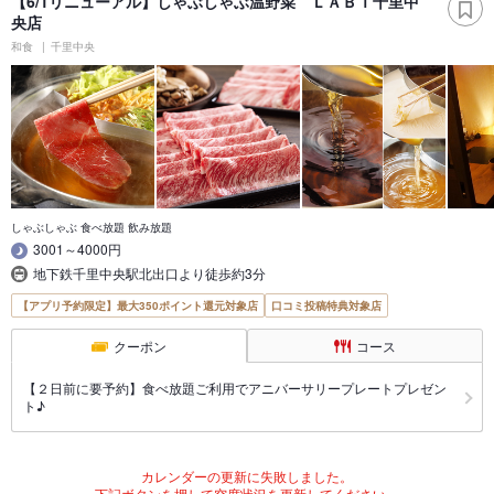
【6/1リニューアル】しゃぶしゃぶ温野菜 ＬＡＢＩ千里中
央店
和食
千里中央
しゃぶしゃぶ 食べ放題 飲み放題
3001～4000円
地下鉄千里中央駅北出口より徒歩約3分
【アプリ予約限定】最大350ポイント還元対象店
口コミ投稿特典対象店
クーポン
コース
【２日前に要予約】食べ放題ご利用でアニバーサリープレートプレゼン
ト♪
カレンダーの更新に失敗しました。
下記ボタンを押して空席状況を更新してください。