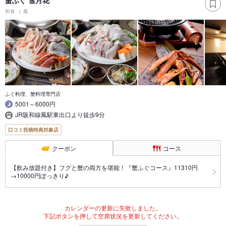
蟹ふぐ 雪月花
和食
鳳
ふぐ料理、蟹料理専門店
5001～6000円
JR阪和線鳳駅東出口より徒歩9分
口コミ投稿特典対象店
クーポン
コース
【飲み放題付き】フグと蟹の両方を堪能！『蟹ふぐコース』11310円
→10000円ぽっきり♪
カレンダーの更新に失敗しました。
下記ボタンを押して空席状況を更新してください。