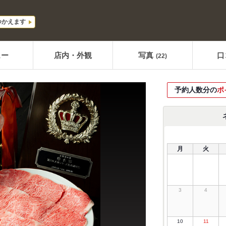
つかえます
ュー
店内・外観
写真
口
(22)
予約人数分の
ポ
月
火
3
4
10
11