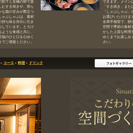
の割下と至極の卵で楽
できます。メイン
しむすき焼きや、滑ら
「すき焼き」また
かな脂の甘みが際立つ
「しゃぶしゃぶ」
しゃぶしゃぶは、素材
お選びいただけま
の持ち味を存分に引き
全席半個室で、静
出しています。とろけ
空間で季節の食材
るような食感と共に、
かした上質な料理
至福のひと口を心ゆく
ゆくまでお楽しみ
までご堪能ください。
さい。
コース
料理
ドリンク