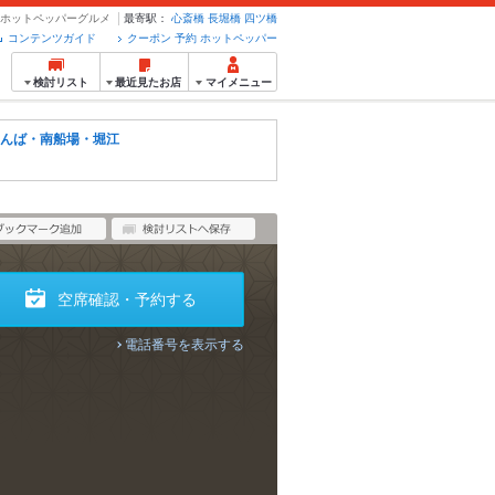
約のホットペッパーグルメ
最寄駅：
心斎橋
長堀橋
四ツ橋
コンテンツガイド
クーポン 予約 ホットペッパー
検討リスト
最近見たお店
マイメニュー
んば・南船場・堀江
空席確認・予約する
電話番号を表示する