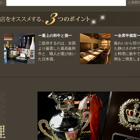
ー最上の和牛と酒ー
ー全席半個室
ご提供するのは、全国
賑わいから切
より厳選した最高級和
た静けさの中
牛と、職人が選び抜い
と料理に集中
た日本酒。
間をご用意し