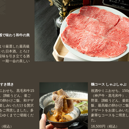
感で味わう和牛の美
より厳選した最高級
いた日本酒。とろけ
旨味を引き立てる酒
、一期一会の美しい
 すき焼き
鶴コース しゃぶしゃぶ
ニおせち、黒毛和牛15
祝酒やミニおせち、150
菜、讃岐うどん、釜ご
（神戸牛・黒毛和牛）
の卵かけご飯、和デザ
野菜、讃岐うどん、釜
楽しみいただける贅沢
飯、最高級の卵かけご
をご用意しました。多
デザートをお楽しみい
心ゆくまでご堪能くだ
豪華なコースをご用意
た。
0円（税込）
16,500円（税込）