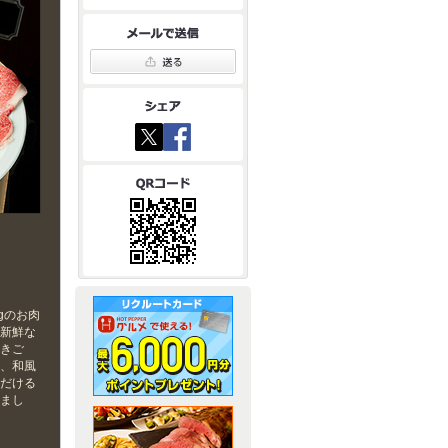
gのお肉
、新鮮な
炊きご
飯、和風
ただける
しまし