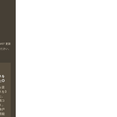
8/07 更新
ください。
スを
た◎
を楽
スを3
た。
鶴コ
ス」
神戸
堪能