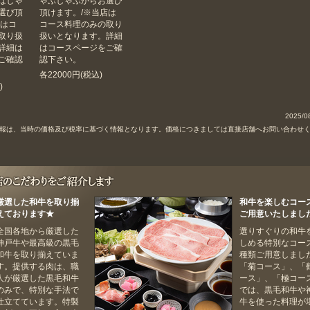
はしゃ
ゃぶしゃぶからお選び
選び頂
頂けます。/※当店は
店はコ
コース料理のみの取り
取り扱
扱いとなります。詳細
詳細は
はコースページをご確
ご確認
認下さい。
各22000円(税込)
)
2025/0
以前の情報は、当時の価格及び税率に基づく情報となります。価格につきましては直接店舗へお問い合わせ
厳選した和牛を取り揃
和牛を楽しむコー
えております★
ご用意いたしまし
全国各地から厳選した
選りすぐりの和牛
神戸牛や最高級の黒毛
しめる特別なコー
和牛を取り揃えていま
種類ご用意しまし
す。提供する肉は、職
「菊コース」、「
人が厳選した黒毛和牛
ース」、「極コー
のみで、特別な手法で
では、黒毛和牛や
仕立てています。特製
牛を使った料理が