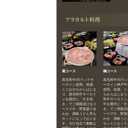
菊コース
鶴コース
黒毛和牛A5ランクサ
黒毛和牛A5ラ
ーロイン使用。祝酒、
ーロイン神戸牛
ミニおせちからはじま
使用。祝酒、ミ
り、黒毛和牛サーロイ
ちからはじまり
ンを贅沢に「すき焼
和牛サーロイン
き」でご堪能頂けるコ
牛を贅沢に「す
ースです。野菜盛り合
き」でご堪能頂
わせ、讃岐うどん等も
ースです。野菜
セットになっておりま
わせ、讃岐うど
す。ぜひ当店で素敵な
セットになって