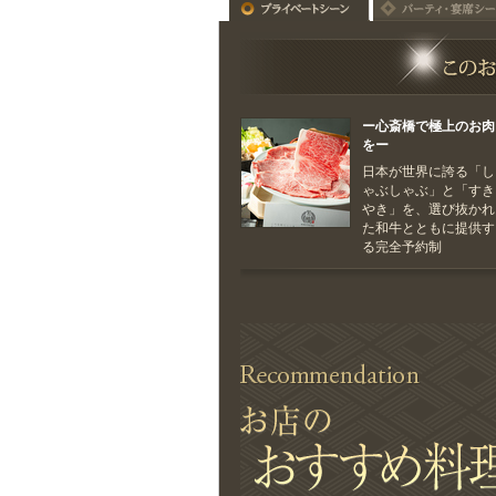
ー心斎橋で極上のお肉
をー
日本が世界に誇る「し
ゃぶしゃぶ」と「すき
やき」を、選び抜かれ
た和牛とともに提供す
る完全予約制