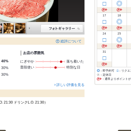
□
◎
17
18
□
◎
24
25
□
◎
総評について
31
お店の雰囲気
□
40%
にぎやか
落ち着いた
普段使い
特別な日
30%
◎
：即予約可
□
：リクエ
30%
休
：定休日
：通常よりポイントが
詳しい評価を見る
21:30 ドリンクL.O. 21:30）