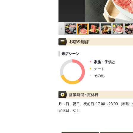
来店シーン
家族・子供と
デート
その他
月～日、祝日、祝前日: 17:00～23:00 （料理L.O. 
定休日：
なし