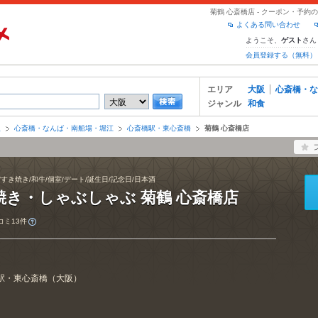
菊鶴 心斎橋店 - クーポン・予
よくある問い合わせ
ようこそ、
さん
ゲスト
会員登録する（無料）
エリア
大阪
心斎橋・な
ジャンル
和食
阪
心斎橋・なんば・南船場・堀江
心斎橋駅・東心斎橋
菊鶴 心斎橋店
/すき焼き/和牛/個室/デート/誕生日/記念日/日本酒
焼き・しゃぶしゃぶ 菊鶴 心斎橋店
コミ13件
駅・東心斎橋
（
大阪
）