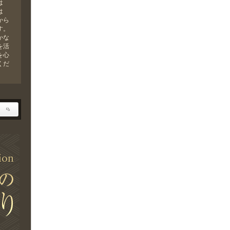
は
は
から
す。
かな
を活
を心
くだ