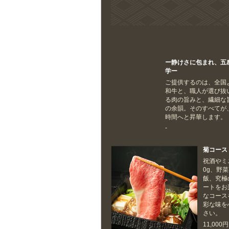
ー静けさに包まれ、五
学ー
ご提供するのは、全国
和牛と、職人が選び抜
る肉の旨みと、繊細な
の余韻。そのすべてが
時間へと昇華します。
-
菊コース
祝酒やミ
0g、野
飯、究極
ートをお
なコース
彩な味を
さい。
11,00