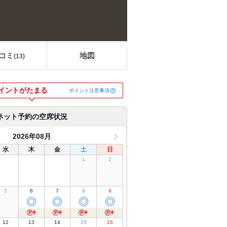
コミ
地図
(
13
)
イントがたまる
ポイント注意事項
ネット予約の空席状況
2026年08月
水
木
金
土
日
1
2
5
6
7
8
9
◎
◎
◎
◎
12
13
14
15
16