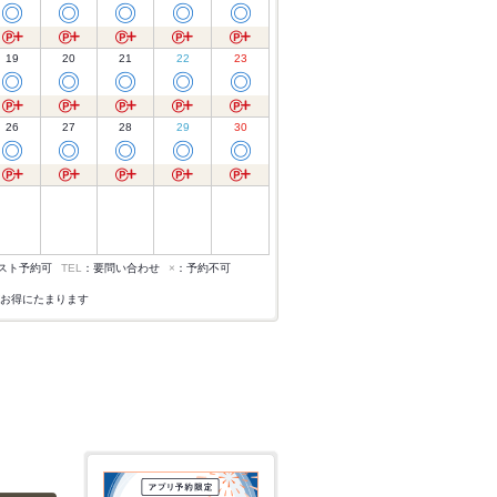
◎
◎
◎
◎
◎
19
20
21
22
23
◎
◎
◎
◎
◎
26
27
28
29
30
◎
◎
◎
◎
◎
スト予約可
TEL
：要問い合わせ
×
：予約不可
お得にたまります