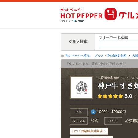
フリーワード検索
グルメ検索
前のページへ戻る
グルメ・予約情報 全国
大
静けさに包まれ、五感で味わう和牛の美学
心斎橋/難波/肉/しゃぶしゃぶ
神戸牛 すき
5.0
口
10001～12000円
予算
和食
心斎橋
ジャンル
エリア
口コミ投稿特典対象店