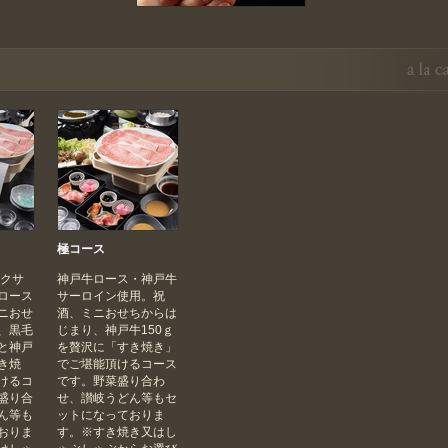
極コース
ンクサ
神戸牛ロース・神戸牛
ロース
サーロイン使用。祝
ニおせ
酒、ミニおせちからは
、黒毛
じまり、神戸牛150ｇ
と神戸
を贅沢に「すき焼き」
き焼
でご堪能頂けるコース
けるコ
です。野菜盛り合わ
盛り合
せ、讃岐うどん等もセ
ん等も
ットになっておりま
おりま
す。※すき焼き又はし