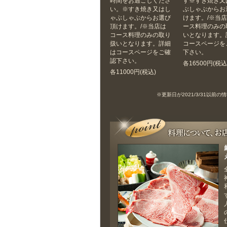
時間をお過ごしくださ
す※すき焼き又
い。※すき焼き又はし
ぶしゃぶからお
ゃぶしゃぶからお選び
けます。/※当
頂けます。/※当店は
ース料理のみの
コース料理のみの取り
いとなります。
扱いとなります。詳細
コースページを
はコースページをご確
下さい。
認下さい。
各16500円(税込
各11000円(税込)
※更新日が2021/3/31