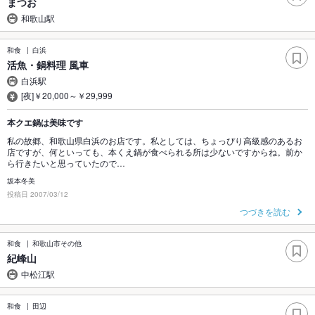
まつお
和歌山駅
和食
白浜
活魚・鍋料理 風車
白浜駅
[夜]￥20,000～￥29,999
本クエ鍋は美味です
私の故郷、和歌山県白浜のお店です。私としては、ちょっぴり高級感のあるお
店ですが、何といっても、本くえ鍋が食べられる所は少ないですからね。前か
ら行きたいと思っていたので…
坂本冬美
投稿日 2007/03/12
つづきを読む
和食
和歌山市その他
紀峰山
中松江駅
和食
田辺