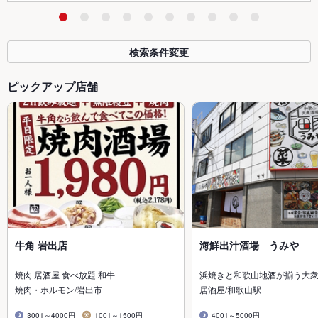
検索条件変更
ピックアップ店舗
牛角 岩出店
海鮮出汁酒場 うみや
焼肉 居酒屋 食べ放題 和牛
浜焼きと和歌山地酒が揃う大
焼肉・ホルモン/岩出市
居酒屋/和歌山駅
3001～4000円
1001～1500円
4001～5000円