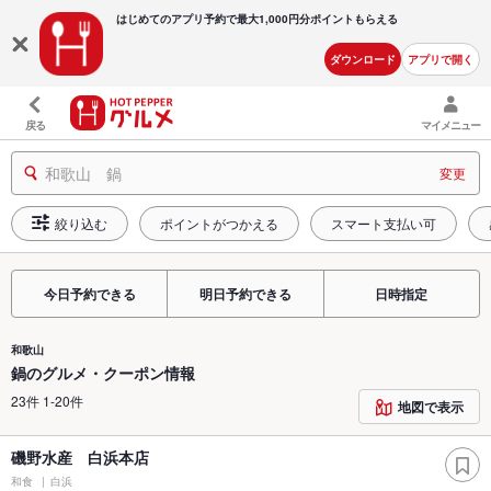
はじめてのアプリ予約で最大
1,000円分ポイントもらえる
ダウンロード
アプリで開く
戻る
マイメニュー
和歌山 鍋
変更
絞り込む
ポイントがつかえる
スマート支払い可
今日予約できる
明日予約できる
日時指定
和歌山
鍋のグルメ・クーポン情報
23件 1-20件
地図で表示
磯野水産 白浜本店
和食
白浜