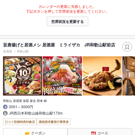
カレンダーの更新に失敗しました。
下記ボタンを押して空席状況を更新してください。
空席状況を更新する
旨唐揚げと居酒メシ 居酒屋 ミライザカ JR和歌山駅前店
居酒屋
和歌山駅
和歌山 居酒屋 放題 宴会 団体 鍋
2001～3000円
JR西日本和歌山線和歌山駅173m
口コミ投稿特典対象店
適格請求書発行事業者
クーポン
コース