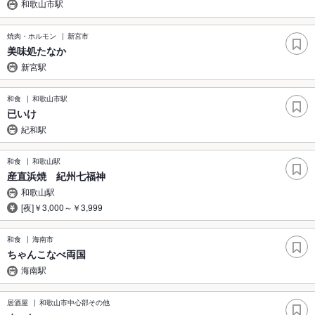
和歌山市駅
焼肉・ホルモン
新宮市
美味処たなか
新宮駅
和食
和歌山市駅
已いけ
紀和駅
和食
和歌山駅
産直浜焼 紀州七福神
和歌山駅
[夜]￥3,000～￥3,999
和食
海南市
ちゃんこなべ両国
海南駅
居酒屋
和歌山市中心部その他