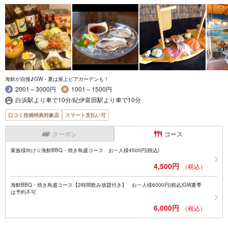
海鮮が自慢♪GW・夏は屋上ビアガーデンも！
2001～3000円
1001～1500円
白浜駅より車で10分/紀伊富田駅より車で10分
口コミ投稿特典対象店
スマート支払い可
クーポン
コース
家族様向け☆海鮮BBQ・焼き鳥盛コース お一人様4500円(税込)
4,500円
（税込）
海鮮BBQ・焼き鳥盛コース【2時間飲み放題付き】 お一人様6000円(税込)GW夏季
は予約不可
6,000円
（税込）