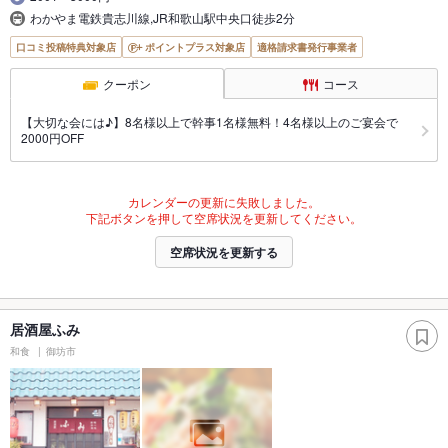
わかやま電鉄貴志川線,JR和歌山駅中央口徒歩2分
口コミ投稿特典対象店
ポイントプラス対象店
適格請求書発行事業者
クーポン
コース
【大切な会には♪】8名様以上で幹事1名様無料！4名様以上のご宴会で
2000円OFF
カレンダーの更新に失敗しました。
下記ボタンを押して空席状況を更新してください。
空席状況を更新する
居酒屋ふみ
和食
御坊市