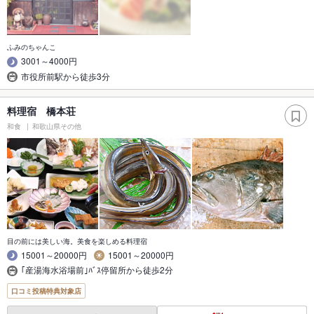
ふみのちゃんこ
3001～4000円
市役所前駅から徒歩3分
料理宿 橋本荘
和食
和歌山県その他
目の前には美しい海。美食を楽しめる料理宿
15001～20000円
15001～20000円
｢産湯海水浴場前｣ﾊﾞｽ停留所から徒歩2分
口コミ投稿特典対象店