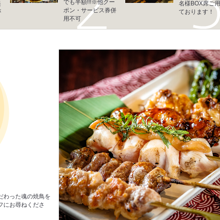
でも半額!!!※他クー
美
名様BOX席ご
ポン・サービス券併
が
ております！
用不可
だわった魂の焼鳥を
フにお尋ねくださ