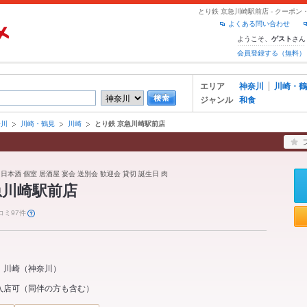
とり鉄 京急川崎駅前店 - クーポ
よくある問い合わせ
ようこそ、
さん
ゲスト
会員登録する（無料）
エリア
神奈川
川崎・鶴
ジャンル
和食
奈川
川崎・鶴見
川崎
とり鉄 京急川崎駅前店
日本酒 個室 居酒屋 宴会 送別会 歓迎会 貸切 誕生日 肉
急川崎駅前店
コミ97件
川崎
（
神奈川
）
入店可（同伴の方も含む）