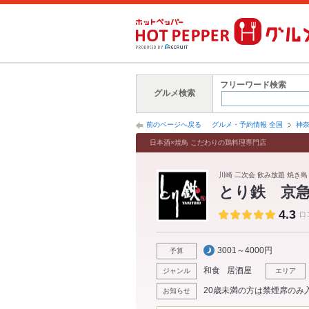
フリーワード検索
グルメ検索
前のページへ戻る
グルメ・予約情報 全国
神
日本酒×焼鳥 こだわりの鶏料理専門店
川崎 二次会 飲み放題 焼き鳥 
とり鉄 京
4.3
口
3001～4000円
予算
和食
居酒屋
ジャンル
エリア
20歳未満の方は禁煙席のみ
お知らせ