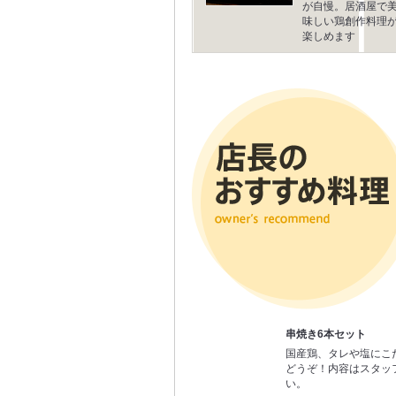
が自慢。居酒屋で
味しい鶏創作料理
楽しめます
串焼き6本セット
国産鶏、タレや塩にこ
どうぞ！内容はスタッ
い。