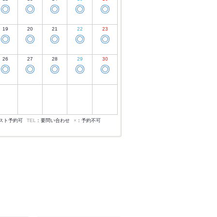
◎
◎
◎
◎
◎
19
20
21
22
23
◎
◎
◎
◎
◎
26
27
28
29
30
◎
◎
◎
◎
◎
スト予約可
TEL
：要問い合わせ
×
：予約不可