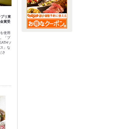
ンプリ東
 金賞受
げ
油を使用
げ。「プ
ATHソ
ース」な
ださ