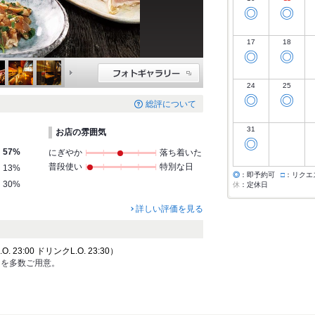
◎
◎
17
18
◎
◎
24
25
◎
◎
総評について
31
お店の雰囲気
◎
57%
にぎやか
落ち着いた
普段使い
特別な日
13%
◎
：即予約可
□
：リクエ
30%
休
：定休日
詳しい評価を見る
 23:00 ドリンクL.O. 23:30）
ンを多数ご用意。