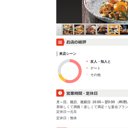
来店シーン
友人・知人と
デート
その他
月～日、祝日、祝前日: 16:00～翌0:00 （料理L.O.
美味しくて満腹！楽しくて満足！な宴会ブラ
定休日⇒元旦
定休日：
無休