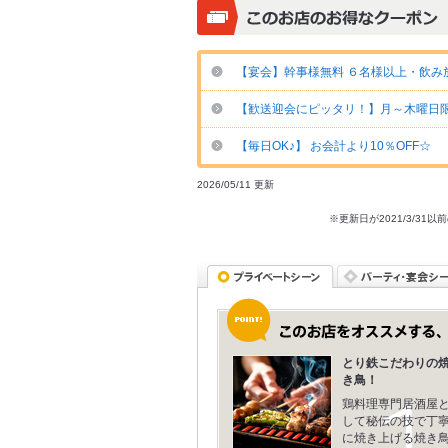
【宴会】幹事様無料 ６名様以上・飲み放
【歓送迎会にピッタリ！】月～木曜日限
【毎日OK♪】 お会計より10％OFF☆
2026/05/11 更新
※更新日が2021/3/
とり鉄こだわりの
き鳥！
鶏料理専門居酒屋
して秘伝の技で丁
に焼き上げる焼き