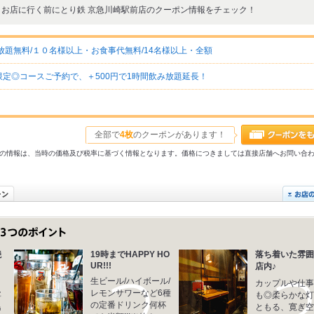
お店に行く前にとり鉄 京急川崎駅前店のクーポン情報をチェック！
題無料/１０名様以上・お食事代無料/14名様以上・全額
定◎コースご予約で、＋500円で1時間飲み放題延長！
全部で
4枚
のクーポンがあります！
31以前の情報は、当時の価格及び税率に基づく情報となります。価格につきましては直接店舗へお問い合
焼
19時までHAPPY HO
落ち着いた雰囲
UR!!!
店内♪
生ビール/ハイボール/
と
カップルや仕事
レモンサワーなど6種
寧
も◎柔らかな灯
の定番ドリンク何杯
鳥
ともる、寛ぎ空