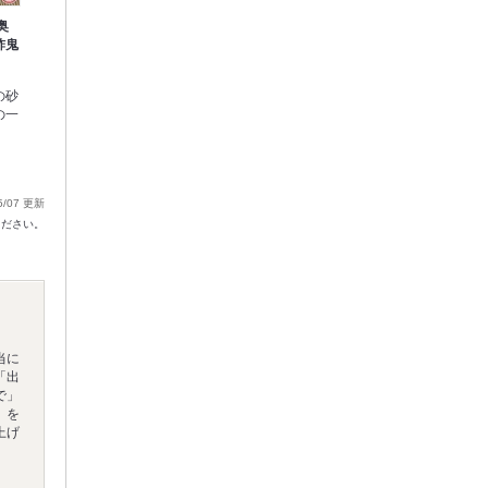
奥
酢鬼
の砂
の一
5/07 更新
ください。
当に
「出
で」
」を
上げ