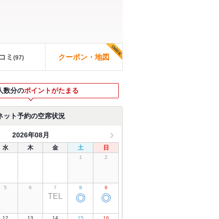
コミ
クーポン・地図
(
97
)
人数分の
ポイントがたまる
ネット予約の空席状況
2026年08月
水
木
金
土
日
1
2
5
6
7
8
9
TEL
◎
◎
12
13
14
15
16