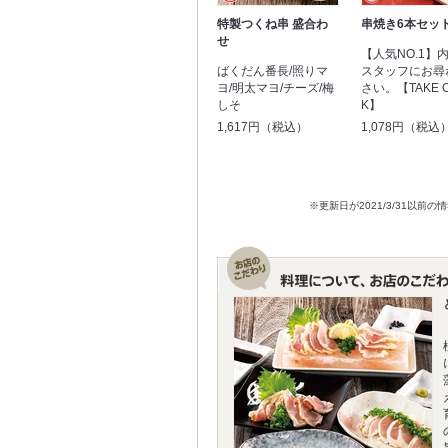
特製つくね串 盛合わ
串焼き6本セッ
せ
【人気NO.1】
ばくだん番長/照りマ
スタッフにお尋
ヨ/明太マヨ/チーズ/梅
さい。【TAKE O
しそ
K】
1,617円（税込）
1,078円（税込
※更新日が2021/3/31