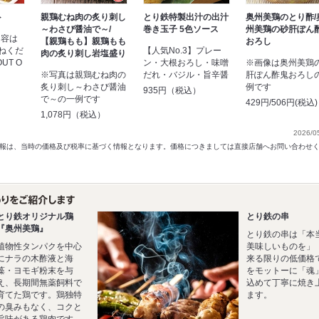
ト
親鶏むね肉の炙り刺し
とり鉄特製出汁の出汁
奥州美鶏のとり酢/
～わさび醤油で～/
巻き玉子 5色ソース
州美鶏の砂肝ぽん
内容は
【親鶏もも】親鶏もも
おろし
ねくだ
【人気No.3】プレー
肉の炙り刺し岩塩盛り
UT O
ン・大根おろし・味噌
※画像は奥州美鶏
※写真は親鶏むね肉の
だれ・バジル・旨辛醤
肝ぽん酢鬼おろし
炙り刺し～わさび醤油
例です
）
935円（税込）
で～の一例です
429円/506円(税込)
1,078円（税込）
2026/0
以前の情報は、当時の価格及び税率に基づく情報となります。価格につきましては直接店舗へお問い合わせ
とり鉄オリジナル鶏
とり鉄の串
『奥州美鶏』
とり鉄の串は「本
植物性タンパクを中心
美味しいものを」
にナラの木酢液と海
来る限りの低価格
藻・ヨモギ粉末を与
をモットーに「魂
え、長期間無薬飼料で
込めて丁寧に焼き
育てた鶏です。鶏独特
ます。
の臭みもなく、コクと
旨味がある鶏肉です。