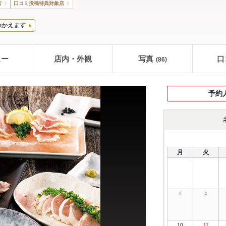
店
口コミ投稿特典対象店
つかえます
ュー
店内・外観
写真
口
(86)
予約
月
火
3
4
10
11