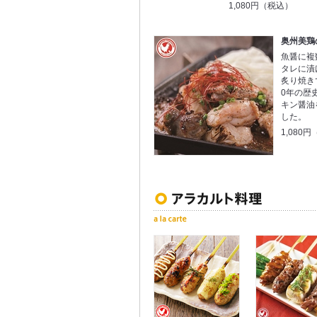
1,080円（税込）
奥州美鶏
魚醤に複
タレに漬
炙り焼き
0年の歴
キン醤油
した。
1,080