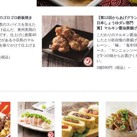
のゴロゴロ鉄板焼き
【第12回からあげグラ
日本しょうゆダレ部門
数のスパイスを加えた
賞】マルキン醤油唐揚
け込んだ、奥州美鶏の
です。仕上げに創業40
こだわりのマルキン醤
史がある小豆島のマル
したとり鉄自慢の唐揚
を振りかけて仕上げま
レーン」「極」「鬼辛DE
ース」「ヤンニョンソ
ど5つの味からお選びく
円（税込）
い。
3個590円（税込）～