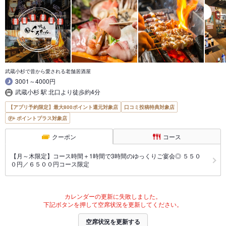
武蔵小杉で昔から愛される老舗居酒屋
3001～4000円
武蔵小杉 駅 北口より徒歩約4分
【アプリ予約限定】最大800ポイント還元対象店
口コミ投稿特典対象店
ポイントプラス対象店
クーポン
コース
【月～木限定】コース時間＋1時間で3時間のゆっくりご宴会◎ ５５０
０円／６５００円コース限定
カレンダーの更新に失敗しました。
下記ボタンを押して空席状況を更新してください。
空席状況を更新する