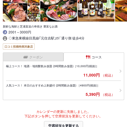
新鮮な海鮮と芝浦直送の串焼き 豊富なお酒
2001～3000円
◇東急東横線目黒線｢元住吉駅｣ｵｽﾞ通り側 徒歩4分
口コミ投稿特典対象店
クーポン
コース
極上コース！ 地酒・地焼酎飲み放題 (3時間飲み放題)［10,000円(税抜)］
11,000円
（税込）
人気コース！ 本日のおすすめ上刺盛付 (2時間飲み放題) ［4900円(税抜)］
5,390円
（税込）
カレンダーの更新に失敗しました。
下記ボタンを押して空席状況を更新してください。
空席状況を更新する