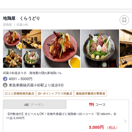
地鶏屋 くらうどり
居酒屋
武蔵小杉
武蔵小杉徒歩５分 路地裏の隠れ家地鶏バル
4001～5000円
東急東横線武蔵小杉駅より徒歩3分
口コミ投稿特典対象店
ポイントプラス対象店
適格請求書発行事業者
クーポン
コース
【2H飲放付】生ビールもOK！名物半身揚げと地鶏食べ比べコース『匠-takumi-』全
11品 5,000円
5,000円
（税込）