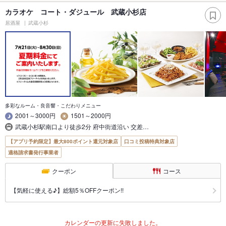
カラオケ コート・ダジュール 武蔵小杉店
居酒屋
武蔵小杉
多彩なルーム・良音響・こだわりメニュー
2001～3000円
1501～2000円
武蔵小杉駅南口より徒歩2分 府中街道沿い 交差…
【アプリ予約限定】最大800ポイント還元対象店
口コミ投稿特典対象店
適格請求書発行事業者
クーポン
コース
【気軽に使える♪】総額5％OFFクーポン!!
カレンダーの更新に失敗しました。