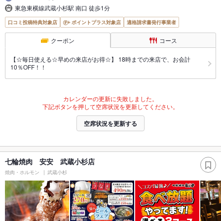
東急東横線武蔵小杉駅 南口 徒歩1分
口コミ投稿特典対象店
ポイントプラス対象店
適格請求書発行事業者
クーポン
コース
【☆毎日使える☆早めの来店がお得☆】 18時までの来店で、お会計
10％OFF！！
カレンダーの更新に失敗しました。
下記ボタンを押して空席状況を更新してください。
空席状況を更新する
七輪焼肉 安安 武蔵小杉店
焼肉・ホルモン
武蔵小杉