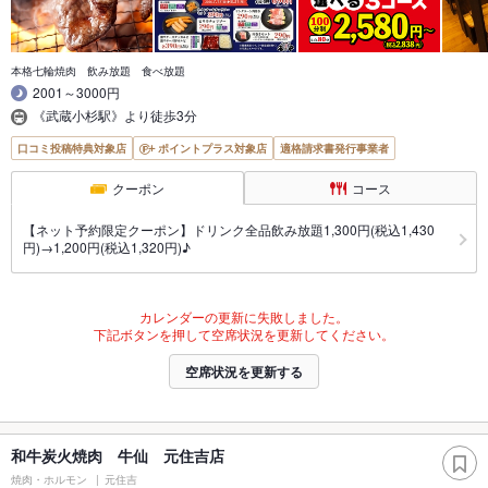
本格七輪焼肉 飲み放題 食べ放題
2001～3000円
《武蔵小杉駅》より徒歩3分
口コミ投稿特典対象店
ポイントプラス対象店
適格請求書発行事業者
クーポン
コース
【ネット予約限定クーポン】ドリンク全品飲み放題1,300円(税込1,430
円)→1,200円(税込1,320円)♪
カレンダーの更新に失敗しました。
下記ボタンを押して空席状況を更新してください。
空席状況を更新する
和牛炭火焼肉 牛仙 元住吉店
焼肉・ホルモン
元住吉