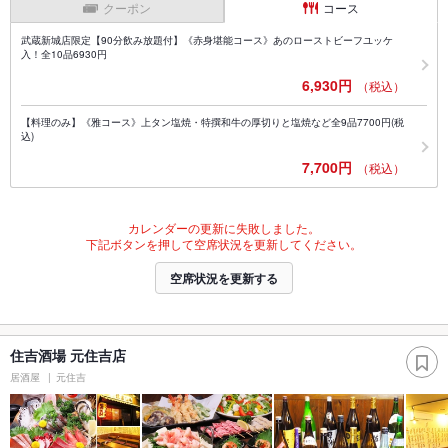
クーポン
コース
武蔵新城店限定【90分飲み放題付】《赤身堪能コース》あのローストビーフユッケ
入！全10品6930円
6,930円
（税込）
【料理のみ】《雅コース》上タン塩焼・特撰和牛の厚切りと塩焼など全9品7700円(税
込)
7,700円
（税込）
カレンダーの更新に失敗しました。
下記ボタンを押して空席状況を更新してください。
空席状況を更新する
住吉酒場 元住吉店
居酒屋
元住吉