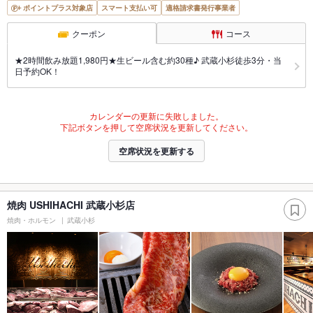
ポイントプラス対象店
スマート支払い可
適格請求書発行事業者
クーポン
コース
★2時間飲み放題1,980円★生ビール含む約30種♪ 武蔵小杉徒歩3分・当
日予約OK！
カレンダーの更新に失敗しました。
下記ボタンを押して空席状況を更新してください。
空席状況を更新する
焼肉 USHIHACHI 武蔵小杉店
焼肉・ホルモン
武蔵小杉