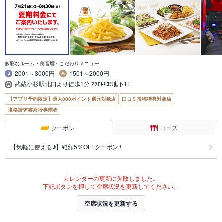
多彩なルーム・良音響・こだわりメニュー
2001～3000円
1501～2000円
武蔵小杉駅北口より徒歩1分 ﾏﾂﾓﾄｷﾖｼ地下1F
【アプリ予約限定】最大800ポイント還元対象店
口コミ投稿特典対象店
適格請求書発行事業者
クーポン
コース
【気軽に使える♪】総額5％OFFクーポン!!
カレンダーの更新に失敗しました。
下記ボタンを押して空席状況を更新してください。
空席状況を更新する