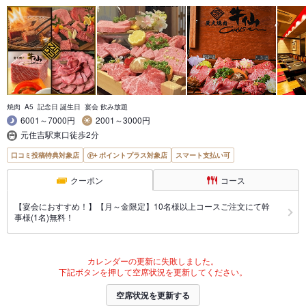
焼肉 A5 記念日 誕生日 宴会 飲み放題
6001～7000円
2001～3000円
元住吉駅東口徒歩2分
口コミ投稿特典対象店
ポイントプラス対象店
スマート支払い可
クーポン
コース
【宴会におすすめ！】【月～金限定】10名様以上コースご注文にて幹
事様(1名)無料！
カレンダーの更新に失敗しました。
下記ボタンを押して空席状況を更新してください。
空席状況を更新する