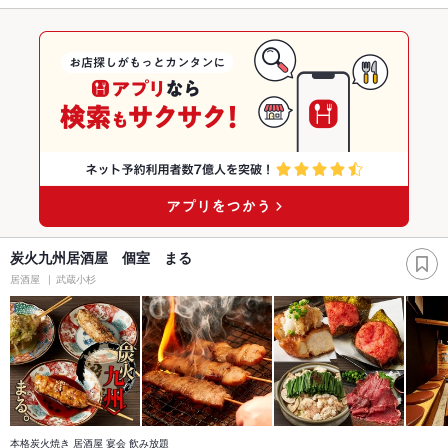
炭火九州居酒屋 個室 まる
居酒屋
武蔵小杉
本格炭火焼き 居酒屋 宴会 飲み放題