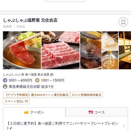
しゃぶしゃぶ温野菜 元住吉店
居酒屋
元住吉
しゃぶしゃぶ 肉 食べ放題 飲み放題 鍋
3001～4000円
1001～1500円
東急東横線元住吉駅 徒歩1分
【アプリ予約限定】最大800ポイント還元対象店
口コミ投稿特典対象店
スマート支払い可
クーポン
コース
【２日前に要予約】食べ放題ご利用でアニバーサリープレートプレゼン
ト♪