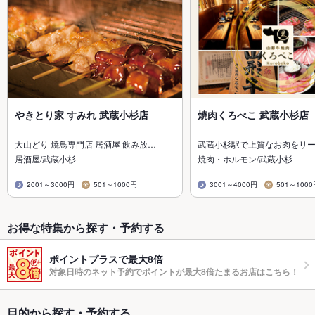
やきとり家 すみれ 武蔵小杉店
焼肉くろべこ 武蔵小杉店
大山どり 焼鳥専門店 居酒屋 飲み放…
武蔵小杉駅で上質なお肉をリ
居酒屋/武蔵小杉
焼肉・ホルモン/武蔵小杉
2001～3000円
501～1000円
3001～4000円
501～100
お得な特集から探す・予約する
ポイントプラスで最大8倍
対象日時のネット予約でポイントが最大8倍たまるお店はこちら！
目的から探す・予約する