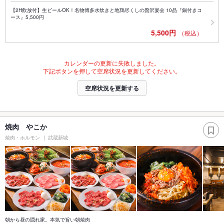
【2H飲放付】生ビールOK！名物博多水炊きと地鶏尽くしの贅沢宴会 10品『鍋付きコ
ース』5,500円
5,500円
（税込）
カレンダーの更新に失敗しました。
下記ボタンを押して空席状況を更新してください。
空席状況を更新する
焼肉 やこか
焼肉・ホルモン
武蔵新城
朝から昼の隠れ家。本気で旨い朝焼肉