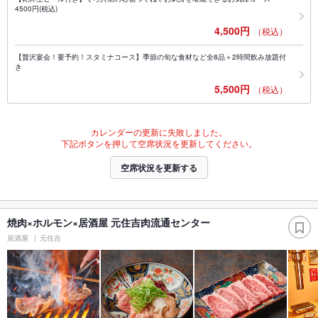
4500円(税込)
4,500円
（税込）
【贅沢宴会！要予約！スタミナコース】季節の旬な食材など全8品＋2時間飲み放題付
き
5,500円
（税込）
カレンダーの更新に失敗しました。
下記ボタンを押して空席状況を更新してください。
空席状況を更新する
焼肉×ホルモン×居酒屋 元住吉肉流通センター
居酒屋
元住吉