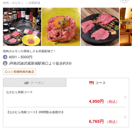
焼肉・ホルモン
武蔵新城
焼肉ホルモンの美味しさを武蔵新城で！
4001～5000円
JR南武線武蔵新城駅南口より徒歩約3分
口コミ投稿特典対象店
クーポン
コース
なかむら気軽コース
4,950円
（税込）
【なかむら気軽コース】2時間飲み放題付き
6,765円
（税込）