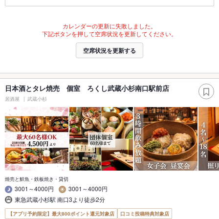
カレンダーの更新に失敗しました。
下記ボタンを押して空席状況を更新してください。
空席状況を更新する
日本酒とタレ焼売 個室 ろくし武蔵小杉南口駅前店
居酒屋
武蔵小杉
焼売と鮮魚・鉄板焼き・貸切
3001～4000円
3001～4000円
東急武蔵小杉駅 南口3より徒歩2分
【アプリ予約限定】最大800ポイント還元対象店
口コミ投稿特典対象店