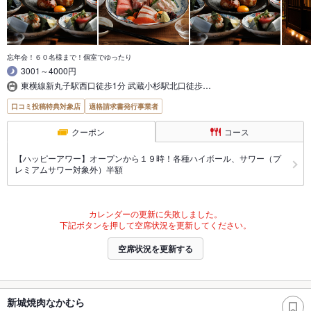
忘年会！６０名様まで！個室でゆったり
3001～4000円
東横線新丸子駅西口徒歩1分 武蔵小杉駅北口徒歩…
口コミ投稿特典対象店
適格請求書発行事業者
クーポン
コース
【ハッピーアワー】オープンから１９時！各種ハイボール、サワー（プ
レミアムサワー対象外）半額
カレンダーの更新に失敗しました。
下記ボタンを押して空席状況を更新してください。
空席状況を更新する
新城焼肉なかむら