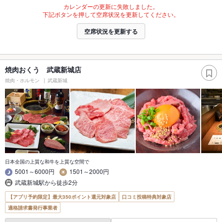
カレンダーの更新に失敗しました。
下記ボタンを押して空席状況を更新してください。
空席状況を更新する
焼肉おくう 武蔵新城店
焼肉・ホルモン
武蔵新城
日本全国の上質な和牛を上質な空間で
5001～6000円
1501～2000円
武蔵新城駅から徒歩2分
【アプリ予約限定】最大350ポイント還元対象店
口コミ投稿特典対象店
適格請求書発行事業者