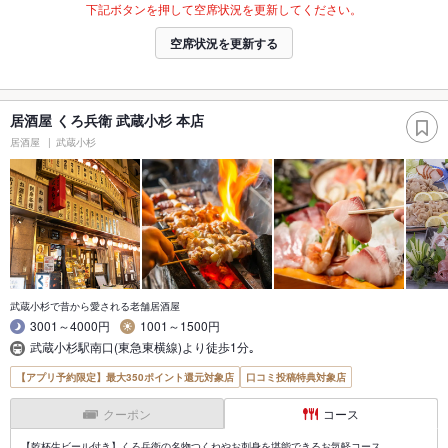
下記ボタンを押して空席状況を更新してください。
空席状況を更新する
居酒屋 くろ兵衛 武蔵小杉 本店
居酒屋
武蔵小杉
武蔵小杉で昔から愛される老舗居酒屋
3001～4000円
1001～1500円
武蔵小杉駅南口(東急東横線)より徒歩1分｡
【アプリ予約限定】最大350ポイント還元対象店
口コミ投稿特典対象店
クーポン
コース
【乾杯生ビール付き】くろ兵衛の名物つくねやお刺身を堪能できるお気軽コース