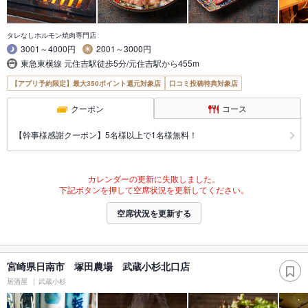
タレなしホルモン焼肉専門店
3001～4000円
2001～3000円
東急東横線 元住吉駅徒歩5分/元住吉駅から455m
【アプリ予約限定】最大350ポイント還元対象店
口コミ投稿特典対象店
クーポン
コース
【幹事様感謝クーポン】5名様以上で1名様無料！
カレンダーの更新に失敗しました。
下記ボタンを押して空席状況を更新してください。
空席状況を更新する
宮崎県日南市 塚田農場 武蔵小杉北口店
居酒屋
武蔵小杉