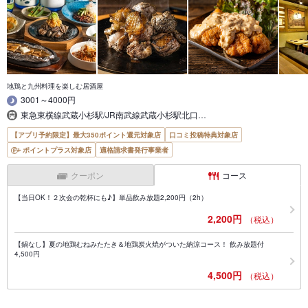
地鶏と九州料理を楽しむ居酒屋
3001～4000円
東急東横線武蔵小杉駅/JR南武線武蔵小杉駅北口…
【アプリ予約限定】最大350ポイント還元対象店
口コミ投稿特典対象店
ポイントプラス対象店
適格請求書発行事業者
クーポン
コース
【当日OK！２次会の乾杯にも♪】単品飲み放題2,200円（2h）
2,200円
（税込）
【鍋なし】夏の地鶏むねみたたき＆地鶏炭火焼がついた納涼コース！ 飲み放題付
4,500円
4,500円
（税込）