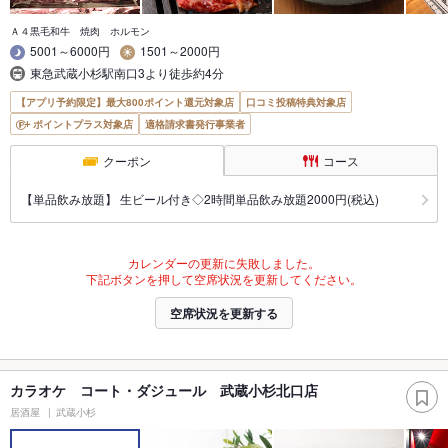
Ａ４黒毛和牛 焼肉 ホルモン
5001～6000円
1501～2000円
東急武蔵小杉駅南口3より徒歩約4分
【アプリ予約限定】最大800ポイント還元対象店
口コミ投稿特典対象店
ポイントプラス対象店
適格請求書発行事業者
クーポン
コース
【単品飲み放題】 生ビール付き◇2時間単品飲み放題2000円(税込)
カレンダーの更新に失敗しました。
下記ボタンを押して空席状況を更新してください。
空席状況を更新する
カラオケ コート・ダジュール 武蔵小杉北口店
居酒屋
武蔵小杉