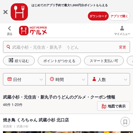
はじめてのアプリ予約で最大
1,000円分ポイントもらえる
ダウンロード
アプリで開く
戻る
マイメニュー
武蔵小杉・元住吉・新丸子 うどん
変更
絞り込む
ポイントがつかえる
スマート支払い可
日付
時間
人数
武蔵小杉・元住吉・新丸子のうどんのグルメ・クーポン情報
46件 1-20件
地図で表示
焼き鳥 くろちゃん 武蔵小杉 北口店
居酒屋
武蔵小杉