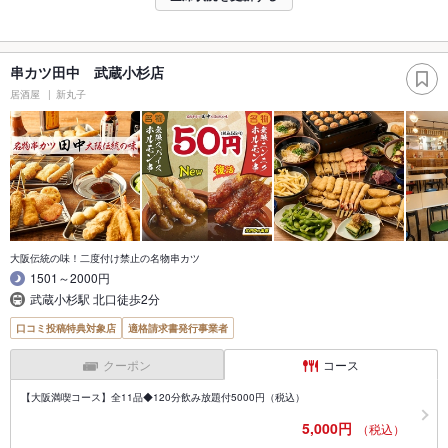
串カツ田中 武蔵小杉店
居酒屋
新丸子
大阪伝統の味！二度付け禁止の名物串カツ
1501～2000円
武蔵小杉駅 北口徒歩2分
口コミ投稿特典対象店
適格請求書発行事業者
クーポン
コース
【大阪満喫コース】全11品◆120分飲み放題付5000円（税込）
5,000円
（税込）