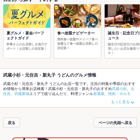
夏グルメ・宴会パーフ
食べ放題ナビゲーター
誕生日・記念日プ
ェクトガイド
ュース
焼肉食べ放題やスイーツ食べ
放題など食べ放題お店探しの
幹事さんのお店探しを強力サ
誕生日や記念日のお祝
決定版！
ポート！お店探しの決定版！
用したいお店を徹底リ
チ！
武蔵小杉・元住吉・新丸子 うどんのグルメ情報
武蔵小杉・元住吉・新丸子 うどんのお店一覧です。注目の特集や季節のおすす
め情報から簡単お店検索！武蔵小杉・元住吉・新丸子のおすすめ
武蔵小杉
、
元
住吉
、
武蔵新城
エリアで絞り込んだり、料理ジャンル
居酒屋
、
焼肉・ホルモ
ン
、
和食
やこだわりメニュー
からあげ
、
お茶漬け
、
手羽先
でお店探しができま
もっと見る
す。ホットペッパーグルメなら、お得なクーポンはもちろん、とっておきのメ
ニューや季節のおすすめ料理など、お店の最新情報をご紹介しているので安
心！24時間使える簡単便利なネット予約が使えるお店も拡大中です。友達どう
しの飲み会にも、会社の宴会にも、デートやパーティーにもお得に便利にホッ
戻る
ページの先頭へ戻る
トペッパーグルメをご利用ください。