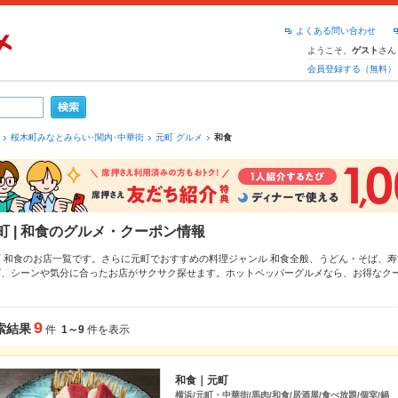
よくある問い合わせ
ようこそ、
さん
ゲスト
会員登録する（無料）
桜木町みなとみらい･関内･中華街
元町 グルメ
和食
町 | 和食のグルメ・クーポン情報
町 和食のお店一覧です。さらに元町でおすすめの料理ジャンル
和食全般
、
うどん・そば
、
寿
ば、シーンや気分に合ったお店がサクサク探せます。ホットペッパーグルメなら、お得なク
鮮丼
や季節のおすすめ料理など、お店の最新情報をご紹介しているので安心！24時間使える
達どうしの飲み会にも、会社の宴会にも、デートやパーティーにもお得に便利にホットペッ
9
索結果
件
1～9
件を表示
和食｜元町
横浜/元町・中華街/馬肉/和食/居酒屋/食べ放題/個室/鍋