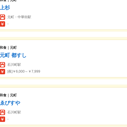
和食｜元町
上杉
元町・中華街駅
-
和食｜元町
元町 都すし
石川町駅
[夜]￥6,000～￥7,999
和食｜元町
ゑびすや
石川町駅
-