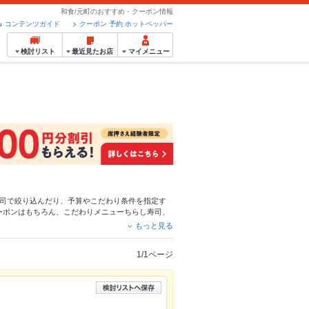
和食/元町のおすすめ・クーポン情報
コンテンツガイド
クーポン 予約 ホットペッパー
検討リスト
最近見たお店
マイメニュー
司
で絞り込んだり、予算やこだわり条件を指定す
ーポンはもちろん、こだわりメニュー
ちらし寿司
、
簡単便利なネット予約が使えるお店も拡大中です。
もっと見る
パーグルメをご利用ください。
1/1ページ