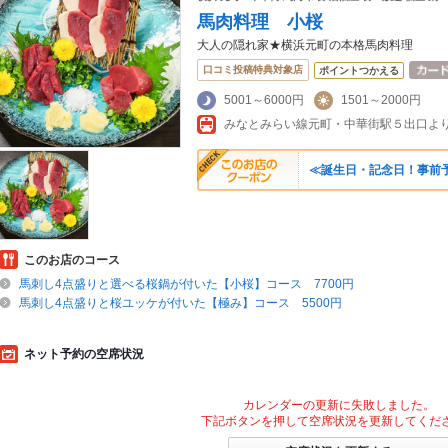
馬肉料理 小桜
大人の隠れ家★横浜元町の本格馬肉料理
口コミ投稿特典対象店
ポイントつかえる
5001～6000円
1501～2000円
≪誕生日・記念日！事前予
このお店のコース
馬刺し4点盛りと選べる桜鍋が付いた【小桜】コース 7700円
馬刺し4点盛りと桜ユッケが付いた【極み】コース 5500円
ネット予約の空席状況
カレンダーの更新に失敗しました。
下記ボタンを押して空席状況を更新してくだ