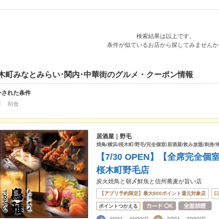
検索結果は以上です。
条件が似ているお店から探してみませんか
木町みなとみらい･関内･中華街のグルメ・クーポン情報
外された条件
町 和食
居酒屋｜野毛
焼鳥/横浜/桜木町/野毛/完全個室/居酒屋/飲み放題/刺身/
【7/30 OPEN】【全席完
桜木町野毛店
炭火焼鳥と朝〆鮮魚と信州蕎麦が旨い店
【アプリ予約限定】最大800ポイント還元対象店
口
ポイントつかえる