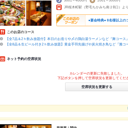
3001～4000円
2001～3000円
●宴会特典● 8名様以上
このお店のコース
【全7品＆2ｈ飲み放題付】本日のお造りや〆の鶏白湯ラーメンなど『舞コース』3
【全8品＆生ビール付き2ｈ飲み放題】黄金手羽先揚げや炭火焼き鳥など『雅コー
ネット予約の空席状況
カレンダーの更新に失敗しました。
下記ボタンを押して空席状況を更新してくだ
空席状況を更新する