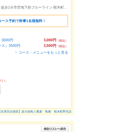
JR桜木町駅（野毛ちかみち南２B口）より徒歩1分市営地下鉄ブルーライン:桜木町駅（野毛ちかみち南２B口）より徒歩1分
のコース予約で幹事1名様無料！
000円
3,000円
（税込）
ス』3500円
3,500円
（税込）
コース・メニューをもっと見る
さい。
【全席完全個室】炭火焼鳥と蕎麦 鳥雅 桜木町野毛店