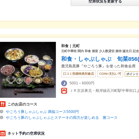
空席状況を更新する
和食｜元町
元町中華街 関内 和食 個室 少人数貸切 接待 誕生日 記
和食・しゃぶしゃぶ 旬菜856
鹿児島黒豚『やごろう豚』を使った和食会席
口コミ投稿特典対象店
COIN+支払い可
ポイント
5001～6000円
ＪＲ京浜東北・根岸線石川町駅中華街口
このお店のコース
やごろう豚しゃぶしゃぶ 満福コース5500円
やごろう豚のしゃぶしゃぶとステーキの両方が楽しめる 雅コース
ネット予約の空席状況