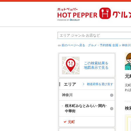
前のページへ戻る
グルメ・予約情報 全国
神奈川
この検索結果を
地図表示で見る
元
エリア
都道府県を選び直す
元
れ
海
神奈川
友
桜木町みなとみらい･関内･
検
中華街
元町