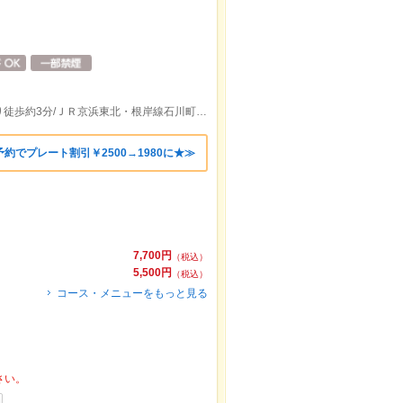
みなとみらい線元町・中華街駅５出口より徒歩約3分/ＪＲ京浜東北・根岸線石川町駅元町口より徒歩約13分
約でプレート割引￥2500→1980に★≫
7,700円
（税込）
5,500円
（税込）
コース・メニューをもっと見る
さい。