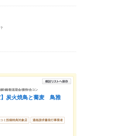
？
海鮮/鍋/歓送迎会/接待/合コン
全個室】炭火焼鳥と蕎麦 鳥雅
コミ投稿特典対象店
適格請求書発行事業者