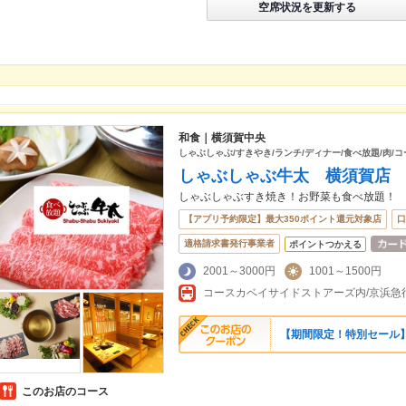
空席状況を更新する
和食｜横須賀中央
しゃぶしゃぶ/すきやき/ランチ/ディナー/食べ放題/肉/
しゃぶしゃぶ牛太 横須賀店
しゃぶしゃぶすき焼き！お野菜も食べ放題！
【アプリ予約限定】最大350ポイント還元対象店
口
適格請求書発行事業者
ポイントつかえる
2001～3000円
1001～1500円
【期間限定！特別セール】
このお店のコース