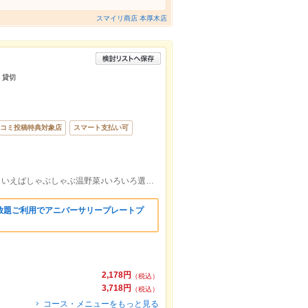
スマイリ商店 本厚木店
 貸切
コミ投稿特典対象店
スマート支払い可
中山駅より徒歩5分/中山のしゃぶしゃぶといえばしゃぶしゃぶ温野菜♪いろいろ選べる食べ放題や宴会コースもご用意！
放題ご利用でアニバーサリープレートプ
2,178円
（税込）
3,718円
（税込）
コース・メニューをもっと見る