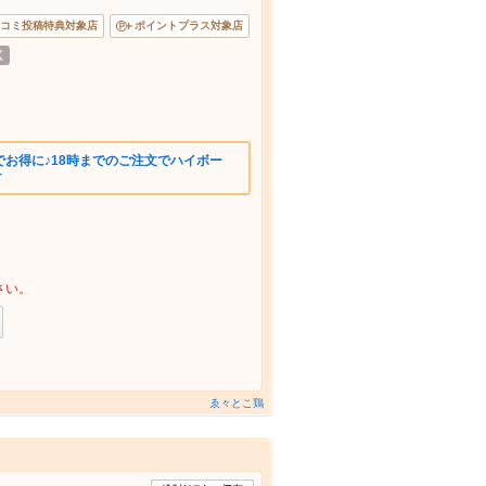
コミ投稿特典対象店
ポイントプラス対象店
お得に♪18時までのご注文でハイボー
★
さい。
ゑ々とこ鶏