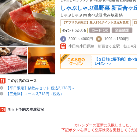
しゃぶしゃぶ ランチ 食べ飲み 食べ放題 鍋 飲み放題 肉
しゃぶしゃぶ温野菜 新百合ヶ
しゃぶしゃぶ 肉 食べ放題 飲み放題 鍋
【アプリ予約限定】最大350ポイント還元対象店
口
ポイントつかえる
3001～4000円
1001～1500円
小田急小田原線 新百合ヶ丘駅 徒歩4分
【２日前に要予約】食べ
レゼント♪
このお店のコース
【平日限定】鍋飲みセット 税込2,178円～
【三元豚】コース 3,718円（税込）
ネット予約の空席状況
カレンダーの更新に失敗しました。
下記ボタンを押して空席状況を更新してくだ