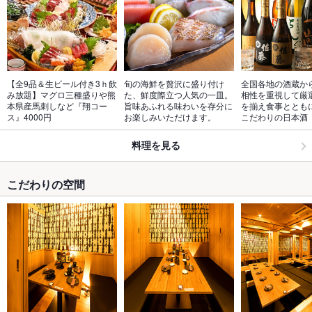
【全9品＆生ビール付き3ｈ飲
旬の海鮮を贅沢に盛り付け
全国各地の酒蔵か
み放題】マグロ三種盛りや熊
た、鮮度際立つ人気の一皿。
相性を重視して厳
本県産馬刺しなど『翔コー
旨味あふれる味わいを存分に
を揃え食事ととも
ス』4000円
お楽しみいただけます。
こだわりの日本酒
料理を見る
こだわりの空間