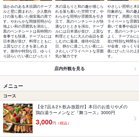
温かみのある木目調のテーブ
木の温もりと和の趣が感じら
やさしい照明と木
ルと壁に囲まれた、少人数向
れる落ち着いた空間です。や
印象的な、和の趣
けの落ち着いた個室風の席で
わらかな照明が雰囲気を引き
間です。周囲と仕
す。やわらかな間接照明が心
立て、黒のベンチシートが快
ライベートな雰囲
地よい和の雰囲気を演出し、
適なひとときを演出。テーブ
着いて食事や会話
黒のベンチシートは長時間の
ルには日本酒が並び、上質な
す。黒のベンチシ
食事でも快適。テーブルには
料理とともに大人の会話を楽
よく、テーブルに
日本酒が並び、料理とともに
しむのに最適。接待や記念
並び特別な時間を
上質なひとときを楽しめま
日、静かに過ごしたい夜にふ
や会食、ゆっくり
す。接待や特別な日、ゆっく
さわしいプライベートな雰囲
夜にぴったりの上
り語らいたい夜にぴったり！
気が魅力です
す。
店内外観を見る
メニュー
コース
【全7品＆2ｈ飲み放題付】本日のお造りや〆の
鶏白湯ラーメンなど『舞コース』3000円
3,000
円（税込）