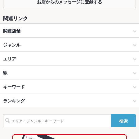
お店からのメッセージに登録する
掘りごたつ
なし ：掘りごたつはの完全個室あり。少人数様やチョイ飲みの
方には個室利用可能です
関連リンク
カウンター
なし ：カウンター席は設けておりません。完全個室あり。
関連店舗
ソファー
なし ：ソファー席ございます。ビアガーデン席、ビアテラス
席、夜景が見える席はソファー席でごゆっくりとどうぞ。
完全個室 焼鳥と寿司と蕎麦 居酒屋 灯 -あかり- 吉祥寺店
ジャンル
テラス席
なし ：テラス席は設けておりません。完全個室あり。
牛タン×肉寿司×鮮魚 個室居酒屋 京-みやこ- 上野アメ横店
居酒屋
エリア
貸切
貸切可 ：貸切予約可能です。プロジェクターモニター類ござい
ますのでお気軽にお問い合わせ下さい。
完全個室 焼鳥と寿司と蕎麦 居酒屋 鳥雅 浜松町・大門店
和風
藤沢
駅
夜景がきれ
あり
【全席完全個室】炉端焼きと厳選マグロ 海鮮居酒屋 海王 川
藤沢・辻堂茅ヶ崎・平塚・湘南台 × 居酒屋
藤沢 × 居酒屋
藤沢駅
キーワード
いなお席
越店
設備
藤沢・辻堂茅ヶ崎・平塚・湘南台 × 和風
藤沢 × 和風
ランキング
手羽先
からあげ
馬刺し
エビ料理
カニ料理
刺身
フライドポテト
全席完全個室 秘伝手羽先唐揚げと焼き鳥 食べ飲み放題 居酒屋
Wi-Fi
あり
酌 藤沢北口店
ちらし寿司
しゃぶしゃぶ
うどん
そば
牛すじ
炭火焼き鳥
つくね
藤沢駅 × 居酒屋
藤沢 × 和食
神奈川のグルメランキング
検索
バリアフリ
地鶏
鶏皮
なし ：バリアフリーなどはございません。ご配慮が必要なお客
もつ鍋
ステーキ
鴨肉
餃子
チャーハン
炭火焼
ー
様が致しましたらスタッフがお手伝いさせて頂きます。
藤沢駅 × 和風
藤沢 × 焼き鳥・鶏料理
神奈川の居酒屋ランキング
牛タン
ケーキ
生ハム
チーズケーキ
白湯ラーメン
鶏白湯ラーメン