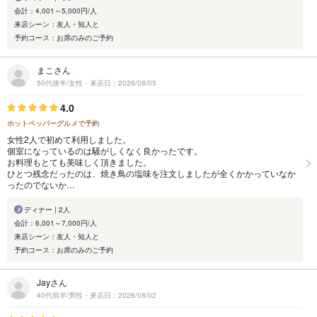
会計：4,001～5,000円/人
来店シーン：友人・知人と
予約コース：お席のみのご予約
まこさん
50代後半/女性・来店日：2026/08/05
4.0
ホットペッパーグルメで予約
女性2人で初めて利用しました。
個室になっているのは騒がしくなく良かったです。
お料理もとても美味しく頂きました。
ひとつ残念だったのは、焼き鳥の塩味を注文しましたが全くかかっていなか
ったのでないか…
ディナー | 2人
会計：6,001～7,000円/人
来店シーン：友人・知人と
予約コース：お席のみのご予約
Jayさん
40代前半/男性・来店日：2026/08/02