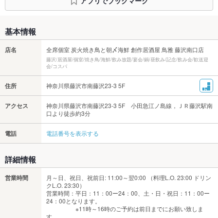
アプリでブックマーク
基本情報
店名
全席個室 炭火焼き鳥と朝〆海鮮 創作居酒屋 鳥雅 藤沢南口店
藤沢/居酒屋/個室/焼き鳥/海鮮/飲み放題/宴会/鍋/昼飲み/記念/飲み会/歓送迎
会/コスパ
住所
神奈川県藤沢市南藤沢23-3 5F
アクセス
神奈川県藤沢市南藤沢23-3 5F 小田急江ノ島線，ＪＲ藤沢駅南
口より徒歩約3分
電話
電話番号を表示する
詳細情報
営業時間
月～日、祝日、祝前日: 11:00～翌0:00 （料理L.O. 23:00 ドリン
クL.O. 23:30）
営業時間：平日：11：00ー24：00、土・日・祝日：11：00ー
24：00となります。
※11時～16時のご予約は前日までにお願い致しま
す。