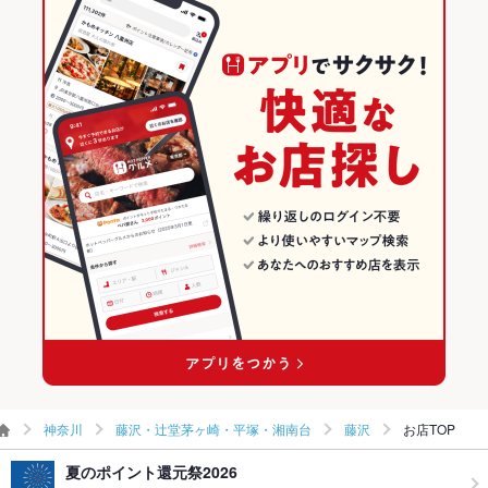
駐車場
なし ：専属の駐車場はございません。お近くのパーキングなど
和食
神奈川
藤沢・辻堂茅ヶ崎・平塚・湘南台のグルメランキング
をご利用下さいませ。
焼き鳥・鶏料理
神奈川 × 居酒屋
藤沢・辻堂茅ヶ崎・平塚・湘南台の居酒屋ランキング
英語メニュ
あり
ー
藤沢・辻堂茅ヶ崎・平塚・湘南台 × 和食
神奈川 × 和風
藤沢のグルメランキング
その他設備
－
藤沢・辻堂茅ヶ崎・平塚・湘南台 × 焼き鳥・鶏料理
神奈川 × 和食
藤沢の居酒屋ランキング
その他
飲み放題
あり ：単品飲み放題もご利用できます。お料理は当日お好きな
藤沢駅 × 和食
神奈川 × 焼き鳥・鶏料理
物をご注文下さいませ。
藤沢駅 × 焼き鳥・鶏料理
食べ放題
あり ：焼き鳥食べ放題や飲み放題付のコースが多数ございま
す!!
お酒
カクテル充実、焼酎充実、日本酒充実、ワイン充実
お子様連れ
お子様連れ歓迎 ：お子様連れ大歓迎です。個室などのご希望が
ございましたらご連絡下さいませ。
神奈川
藤沢・辻堂茅ヶ崎・平塚・湘南台
藤沢
お店TOP
ウェディン
貸切宴会 ・ 140名まで。ご予算 ・ ご人数 ・ お時間 etc・・お
グパーティ
気軽にご相談下さい。
ー二次会
夏のポイント還元祭2026