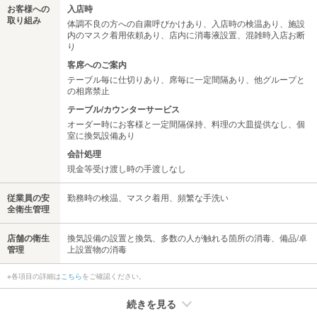
お客様への
入店時
取り組み
体調不良の方への自粛呼びかけあり、入店時の検温あり、施設
内のマスク着用依頼あり、店内に消毒液設置、混雑時入店お断
り
客席へのご案内
テーブル毎に仕切りあり、席毎に一定間隔あり、他グループと
の相席禁止
テーブル/カウンターサービス
オーダー時にお客様と一定間隔保持、料理の大皿提供なし、個
室に換気設備あり
会計処理
現金等受け渡し時の手渡しなし
従業員の安
勤務時の検温、マスク着用、頻繁な手洗い
全衛生管理
店舗の衛生
換気設備の設置と換気、多数の人が触れる箇所の消毒、備品/卓
管理
上設置物の消毒
※各項目の詳細は
こちら
をご確認ください。
続きを見る