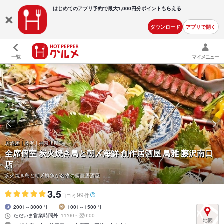
はじめてのアプリ予約で最大
1,000円分ポイントもらえる
ダウンロード
アプリで開く
一覧
マイメニュー
居酒屋 | 藤沢 | 神奈川県
全席個室 炭火焼き鳥と朝〆海鮮 創作居酒屋 鳥雅 藤沢南口
店
炭火焼き鳥と朝〆鮮魚が名物の個室居酒屋
3.5
99
口コミ
件
2001～3000円
1001～1500円
ただいま営業時間外
11:00～翌0:00