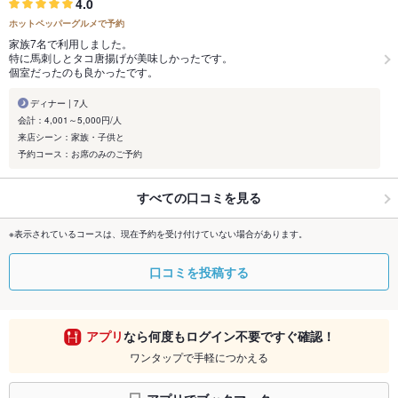
4.0
ホットペッパーグルメで予約
家族7名で利用しました。
特に馬刺しとタコ唐揚げが美味しかったです。
個室だったのも良かったです。
ディナー | 7人
会計：4,001～5,000円/人
来店シーン：家族・子供と
予約コース：お席のみのご予約
すべての口コミを見る
※表示されているコースは、現在予約を受け付けていない場合があります。
口コミを投稿する
アプリ
なら何度もログイン不要ですぐ確認！
ワンタップで手軽につかえる