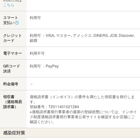
こちら
スマート
利用可
支払い
クレジット
利用可 ：VISA､マスター､アメックス､DINERS､JCB､Discover､
カード
銀聯
電子マネー
利用不可
QRコード
利用可 ：PayPay
決済
料金備考
－
領収書
適格請求書（インボイス）の要件を満たした領収書を発行しま
（適格簡易
す。
請求書）
登録番号：T2011401021284
※適格請求書発行事業者の最新の登録状態については、インボイ
ス制度適格請求書発行事業者公表サイトを確認するか店舗にご
確認ください。
感染症対策