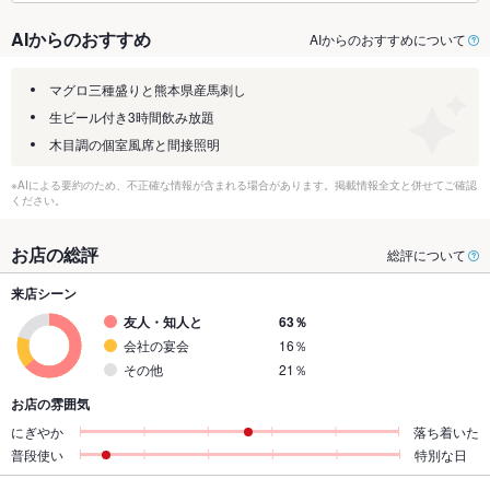
AIからのおすすめ
AIからのおすすめについて
マグロ三種盛りと熊本県産馬刺し
生ビール付き3時間飲み放題
木目調の個室風席と間接照明
※AIによる要約のため、不正確な情報が含まれる場合があります。掲載情報全文と併せてご確認
ください。
お店の総評
総評について
来店シーン
友人・知人と
63％
会社の宴会
16％
その他
21％
お店の雰囲気
にぎやか
落ち着いた
普段使い
特別な日