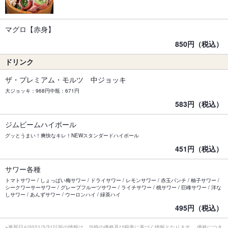
マグロ【赤身】
850円（税込）
ドリンク
ザ・プレミアム・モルツ 中ジョッキ
大ジョッキ：968円中瓶：671円
583円（税込）
ジムビームハイボール
グッとうまい！爽快なキレ！NEWスタンダードハイボール
451円（税込）
サワー各種
トマトサワー / しょっぱい梅サワー / ドライサワー / レモンサワー / 赤玉パンチ / 柚子サワー /
シークワーサーサワー / グレープフルーツサワー / ライチサワー / 桃サワー / 巨峰サワー / 洋な
しサワー / あんずサワー / ウーロンハイ / 緑茶ハイ
495円（税込）
※更新日が2021/3/31以前の情報は、当時の価格及び税率に基づく情報となります。 価格につき