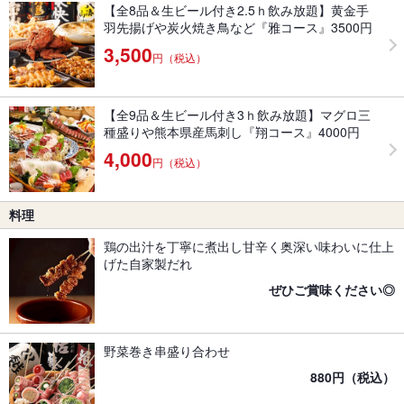
【全8品＆生ビール付き2.5ｈ飲み放題】黄金手
羽先揚げや炭火焼き鳥など『雅コース』3500円
3,500
円（税込）
【全9品＆生ビール付き3ｈ飲み放題】マグロ三
種盛りや熊本県産馬刺し『翔コース』4000円
4,000
円（税込）
料理
鶏の出汁を丁寧に煮出し甘辛く奥深い味わいに仕上
げた自家製だれ
ぜひご賞味ください◎
野菜巻き串盛り合わせ
880円（税込）