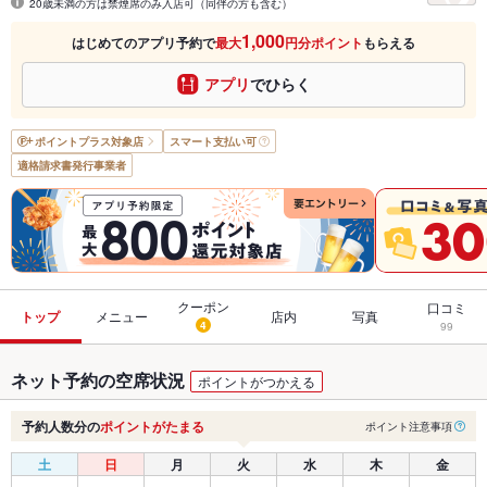
20歳未満の方は禁煙席のみ入店可（同伴の方も含む）
1,000
はじめてのアプリ予約で
最大
円分ポイント
もらえる
アプリ
でひらく
ポイントプラス
対象店
スマート支払い可
適格請求書発行事業者
クーポン
口コミ
トップ
メニュー
店内
写真
4
99
ネット予約の空席状況
ポイントがつかえる
予約人数分の
ポイントがたまる
ポイント注意事項
土
日
月
火
水
木
金