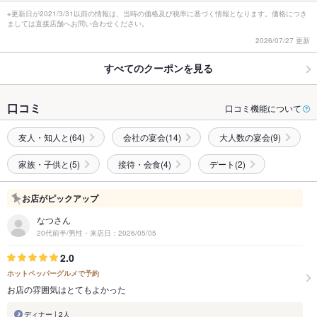
※更新日が2021/3/31以前の情報は、当時の価格及び税率に基づく情報となります。価格につき
ましては直接店舗へお問い合わせください。
2026/07/27 更新
すべてのクーポンを見る
口コミ
口コミ機能について
友人・知人と(64)
会社の宴会(14)
大人数の宴会(9)
家族・子供と(5)
接待・会食(4)
デート(2)
お店がピックアップ
なつさん
20代前半/男性・来店日：2026/05/05
2.0
ホットペッパーグルメで予約
お店の雰囲気はとてもよかった
ディナー | 2人