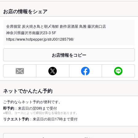
たばこ
お店の情報をシェア
禁煙・喫煙
分煙（仕切りあり）
喫煙スペースがございますので喫煙の場合はそちらでご利用下
全席個室 炭火焼き鳥と朝〆海鮮 創作居酒屋 鳥雅 藤沢南口店
さいませ。
神奈川県藤沢市南藤沢23-3 5F
喫煙専用室
https://www.hotpepper.jp/strJ001285798/
あり
※2020年4月1日～受動喫煙対策に関する法律が施行されています。正しい情報はお店へお問い
お店情報をコピー
合わせください。
お席
総席数
120席(個室席を完備!!コロナ対策をしております。)
最大宴会収
120人(宴会、貸切最大120名様までご利用できます。プロジェ
ネットでかんたん予約
容人数
クターあり)
ご予約ならネット予約が便利です。
個室
あり ：個室、半個室、完全個室を完備しております。禁煙席や
即予約
：来店日の翌0時まで受付
喫煙席などございますのでご利用時にお問合せ下さい
※曜日、コースによって締切が異なる場合があります。
リクエスト予約
：来店日の前日17時まで受付
座敷
なし ：座敷席は設けておりません。ゆっくり飲み会方には個室
席のご利用をオススメさせて頂いております