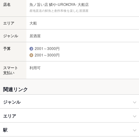
店名
魚ノ旨い店 鱗や-UROKOYA- 大船店
産地直送の鮮魚と創作和食を楽しむ居酒屋
エリア
大船
ジャンル
居酒屋
予算
2001～3000円
2001～3000円
スマート
利用可
支払い
関連リンク
ジャンル
居酒屋
エリア
和風
大船
駅