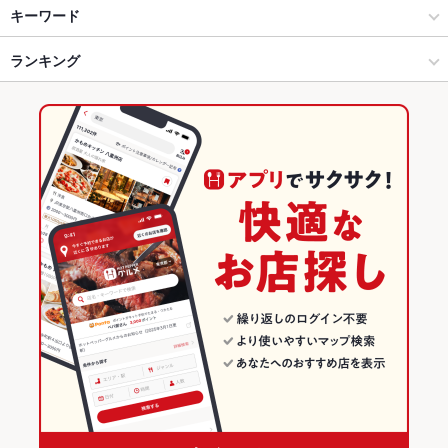
大船・戸塚・東戸塚・保土ヶ谷 × 居酒屋
大船 × 居酒屋
大船駅
キーワード
大船・戸塚・東戸塚・保土ヶ谷 × 和風
大船 × 和風
ランキング
からあげ
お茶漬け
塩辛
エビ料理
フライドポテト
しゃぶしゃぶ
おでん
牛すじ
もつ鍋
キムチ鍋
水炊き
ステーキ
大船駅 × 居酒屋
大船 × 和食
神奈川のグルメランキング
大船駅 × 和風
大船 × 鍋
神奈川の居酒屋ランキング
和食
神奈川
大船・戸塚・東戸塚・保土ヶ谷のグルメランキング
鍋
神奈川 × 居酒屋
大船・戸塚・東戸塚・保土ヶ谷の居酒屋ランキング
大船・戸塚・東戸塚・保土ヶ谷 × 和食
神奈川 × 和風
大船のグルメランキング
大船・戸塚・東戸塚・保土ヶ谷 × 鍋
神奈川 × 和食
大船の居酒屋ランキング
大船駅 × 和食
神奈川 × 鍋
大船駅 × 鍋