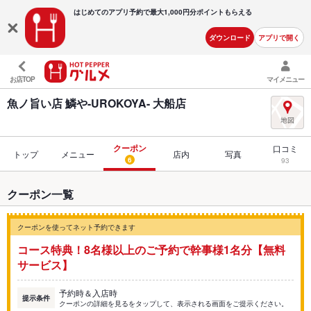
はじめてのアプリ予約で最大
1,000円分ポイントもらえる
ダウンロード
アプリで開く
お店TOP
マイメニュー
魚ノ旨い店 鱗や-UROKOYA- 大船店
クーポン
口コミ
トップ
メニュー
店内
写真
6
93
クーポン一覧
クーポンを使ってネット予約できます
コース特典！8名様以上のご予約で幹事様1名分【無料
サービス】
予約時＆入店時
提示条件
クーポンの詳細を見るをタップして、表示される画面をご提示ください。