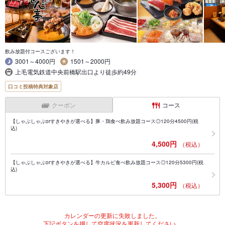
飲み放題付コースございます！
3001～4000円
1501～2000円
上毛電気鉄道中央前橋駅出口より徒歩約49分
口コミ投稿特典対象店
クーポン
コース
【しゃぶしゃぶorすきやきが選べる】豚・鶏食べ飲み放題コース◎120分4500円(税
込)
4,500円
（税込）
【しゃぶしゃぶorすきやきが選べる】牛カルビ食べ飲み放題コース◎120分5300円(税
込)
5,300円
（税込）
カレンダーの更新に失敗しました。
下記ボタンを押して空席状況を更新してください。