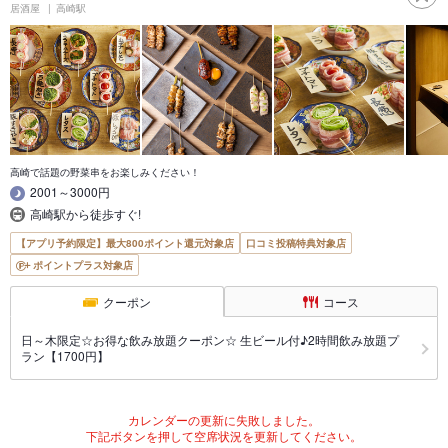
居酒屋
高崎駅
高崎で話題の野菜串をお楽しみください！
2001～3000円
高崎駅から徒歩すぐ!
【アプリ予約限定】最大800ポイント還元対象店
口コミ投稿特典対象店
ポイントプラス対象店
クーポン
コース
日～木限定☆お得な飲み放題クーポン☆ 生ビール付♪2時間飲み放題プ
ラン【1700円】
カレンダーの更新に失敗しました。
下記ボタンを押して空席状況を更新してください。