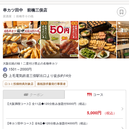
串カツ田中 前橋三俣店
居酒屋
前橋市その他
大阪伝統の味！二度付け禁止の名物串カツ
1501～2000円
上毛電気鉄道三俣駅出口より徒歩約14分
口コミ投稿特典対象店
適格請求書発行事業者
クーポン
コース
【大阪満喫コース】全11品◆120分飲み放題付5000円（税込）
5,000円
（税込）
【串カツ田中コース】全9品◆120分飲み放題付4000円（税込）