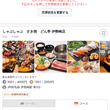
下記ボタンを押して空席状況を更新してください。
空席状況を更新する
しゃぶしゃぶ すき焼 どん亭 伊勢崎店
和食
伊勢崎
飲み放題付コースございます！
3001～4000円
1501～2000円
JR両毛線 伊勢崎駅 車3分
口コミ投稿特典対象店
クーポン
コース