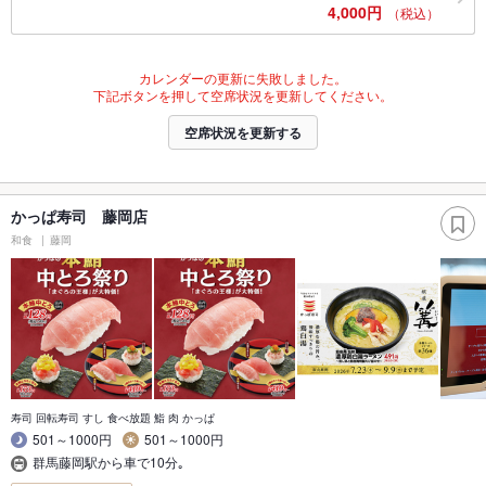
4,000円
（税込）
カレンダーの更新に失敗しました。
下記ボタンを押して空席状況を更新してください。
空席状況を更新する
かっぱ寿司 藤岡店
和食
藤岡
寿司 回転寿司 すし 食べ放題 鮨 肉 かっぱ
501～1000円
501～1000円
群馬藤岡駅から車で10分｡