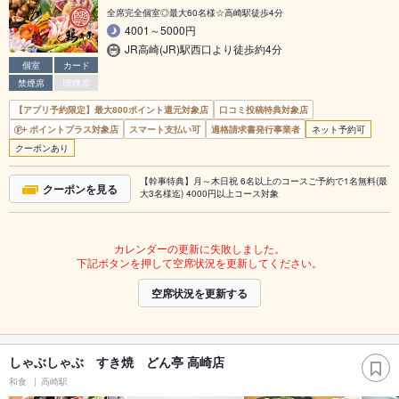
全席完全個室◎最大60名様☆高崎駅徒歩4分
4001～5000円
JR高崎(JR)駅西口より徒歩約4分
個室
カード
禁煙席
喫煙席
【アプリ予約限定】最大800ポイント還元対象店
口コミ投稿特典対象店
ポイントプラス対象店
スマート支払い可
適格請求書発行事業者
ネット予約可
クーポンあり
【幹事特典】月～木日祝 6名以上のコースご予約で1名無料(最
クーポンを見る
大3名様迄) 4000円以上コース対象
カレンダーの更新に失敗しました。
下記ボタンを押して空席状況を更新してください。
空席状況を更新する
しゃぶしゃぶ すき焼 どん亭 高崎店
和食
高崎駅