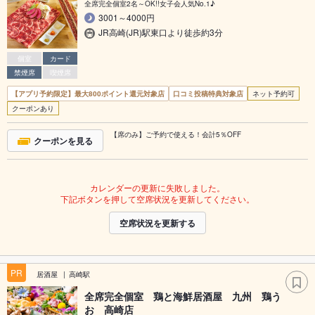
全席完全個室2名～OK!!女子会人気No.1♪
3001～4000円
JR高崎(JR)駅東口より徒歩約3分
個室
カード
禁煙席
喫煙席
【アプリ予約限定】最大800ポイント還元対象店
口コミ投稿特典対象店
ネット予約可
クーポンあり
【席のみ】ご予約で使える！会計5％OFF
クーポンを見る
カレンダーの更新に失敗しました。
下記ボタンを押して空席状況を更新してください。
空席状況を更新する
PR
居酒屋
高崎駅
全席完全個室 鶏と海鮮居酒屋 九州 鶏う
お 高崎店