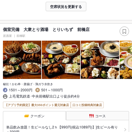
空席状況を更新する
個室完備 大衆とり酒場 とりいちず 前橋店
居酒屋
前橋駅
秘伝！かわ串・唐揚げ・鶏ガラ水炊き
1501～2000円
501～1000円
上毛電気鉄道･中央前橋駅出口より徒歩約4分
【アプリ予約限定】最大350ポイント還元対象店
口コミ投稿特典対象店
クーポン
コース
単品飲み放題！生ビールなし2ｈ【990円(税込1089円)】]生ビール有り
＋330円