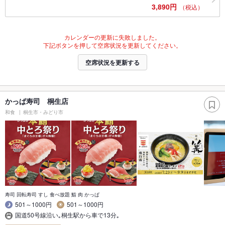
3,890円
（税込）
カレンダーの更新に失敗しました。
下記ボタンを押して空席状況を更新してください。
空席状況を更新する
かっぱ寿司 桐生店
和食
桐生市・みどり市
寿司 回転寿司 すし 食べ放題 鮨 肉 かっぱ
501～1000円
501～1000円
国道50号線沿い｡桐生駅から車で13分｡