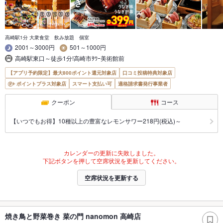
高崎駅1分 大衆食堂 飲み放題 個室
2001～3000円
501～1000円
高崎駅東口～徒歩1分!高崎市ﾀﾜｰ美術館前
【アプリ予約限定】最大800ポイント還元対象店
口コミ投稿特典対象店
ポイントプラス対象店
スマート支払い可
適格請求書発行事業者
クーポン
コース
【いつでもお得】10種以上の豊富なレモンサワー218円(税込)～
カレンダーの更新に失敗しました。
下記ボタンを押して空席状況を更新してください。
空席状況を更新する
焼き鳥と野菜巻き 菜の門 nanomon 高崎店