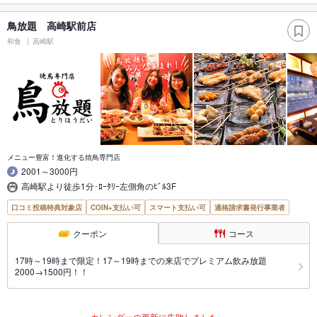
鳥放題 高崎駅前店
和食
高崎駅
メニュー豊富！進化する焼鳥専門店
2001～3000円
高崎駅より徒歩1分･ﾛｰﾀﾘｰ左側角のﾋﾞﾙ3F
口コミ投稿特典対象店
COIN+支払い可
スマート支払い可
適格請求書発行事業者
クーポン
コース
17時～19時まで限定！17～19時までの来店でプレミアム飲み放題
2000→1500円！！
カレンダーの更新に失敗しました。