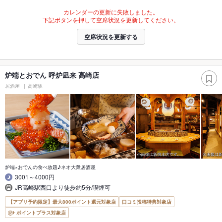
カレンダーの更新に失敗しました。
下記ボタンを押して空席状況を更新してください。
空席状況を更新する
炉端とおでん 呼炉凪来 高崎店
居酒屋
高崎駅
炉端×おでんの食べ放題♪ネオ大衆居酒屋
3001～4000円
JR高崎駅西口より徒歩約5分/喫煙可
【アプリ予約限定】最大800ポイント還元対象店
口コミ投稿特典対象店
ポイントプラス対象店