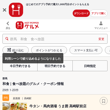
はじめてのアプリ予約で最大
1,000円分ポイントもらえる
ダウンロード
アプリで開く
戻る
マイメニュー
群馬 和食 食べ放題
変更
絞り込む
ポイントがつかえる
スマート支払い可
今日予約できる
明日予約できる
日時指定
群馬
和食 | 食べ放題のグルメ・クーポン情報
29件 1-20件
PR
居酒屋
高崎駅
牛タン・馬肉酒場 うま囲 高崎駅前店