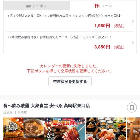
クーポン
コース
＜広々空間♪２名様～OK！＞2時間飲み放題⇒《１,８００円(税別)!!》金土もOK♪
1,980円
（税込）
《2時間飲み放題付き》お手軽おでんコース 【7品】 ３,８５０円(税込)！！
3,850円
（税込）
カレンダーの更新に失敗しました。
下記ボタンを押して空席状況を更新してください。
空席状況を更新する
食べ飲み放題 大衆食堂 安べゑ 高崎駅東口店
居酒屋
高崎駅