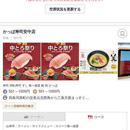
空席状況を更新する
かっぱ寿司安中店
和食
安中市
寿司 回転寿司 すし 食べ放題 鮨 肉 かっぱ
501～1000円
501～1000円
四条河原町の交差点北西角から三条方面まっすぐ…
口コミ投稿特典対象店
クーポン
コース
お寿司・ラーメン・サイドメニュー・スイーツ食べ放題