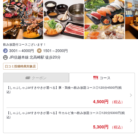
飲み放題付コースございます！
3001～4000円
1501～2000円
JR信越本線 北高崎駅 徒歩20分
口コミ投稿特典対象店
クーポン
コース
【しゃぶしゃぶorすきやきが選べる】豚・鶏食べ飲み放題コース◎120分4500円(税
込)
4,500円
（税込）
【しゃぶしゃぶorすきやきが選べる】牛カルビ食べ飲み放題コース◎120分5300円(税
込)
5,300円
（税込）