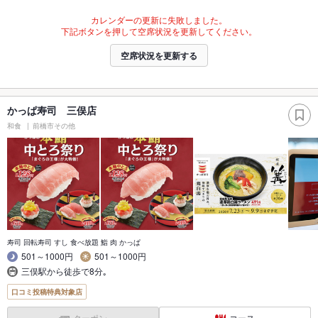
カレンダーの更新に失敗しました。
下記ボタンを押して空席状況を更新してください。
空席状況を更新する
かっぱ寿司 三俣店
和食
前橋市その他
寿司 回転寿司 すし 食べ放題 鮨 肉 かっぱ
501～1000円
501～1000円
三俣駅から徒歩で8分｡
口コミ投稿特典対象店
クーポン
コース