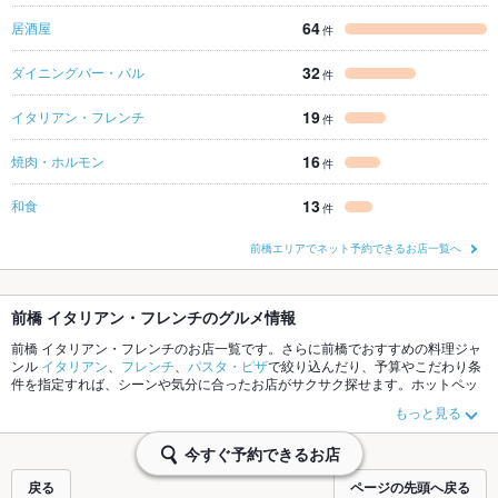
64
居酒屋
件
32
ダイニングバー・バル
件
19
イタリアン・フレンチ
件
16
焼肉・ホルモン
件
13
和食
件
前橋エリアでネット予約できるお店一覧へ
前橋 イタリアン・フレンチのグルメ情報
前橋 イタリアン・フレンチのお店一覧です。さらに前橋でおすすめの料理ジャ
ンル
イタリアン
、
フレンチ
、
パスタ・ピザ
で絞り込んだり、予算やこだわり条
件を指定すれば、シーンや気分に合ったお店がサクサク探せます。ホットペッ
パーグルメなら、お得なクーポンはもちろん、こだわりメニュー
リゾット
、
ト
もっと見る
リュフ
、
パテ
や季節のおすすめ料理など、お店の最新情報をご紹介しているの
で安心！24時間使える簡単便利なネット予約が使えるお店も拡大中です。友達
今すぐ予約できるお店
どうしの飲み会にも、会社の宴会にも、デートやパーティーにもお得に便利に
ホットペッパーグルメをご利用ください。
戻る
ページの先頭へ戻る