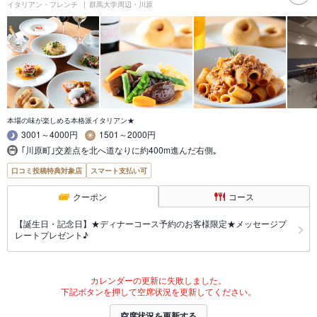
イタリアン・フレンチ
群馬大学周辺・川原
本場の味が楽しめる本格派イタリアン★
3001～4000円
1501～2000円
｢川原町｣交差点を北へ道なりに約400m進んだ右側｡
口コミ投稿特典対象店
スマート支払い可
クーポン
コース
【誕生日・記念日】★ディナーコース予約のお客様限定★メッセージプ
レートプレゼント♪
カレンダーの更新に失敗しました。
下記ボタンを押して空席状況を更新してください。
空席状況を更新する