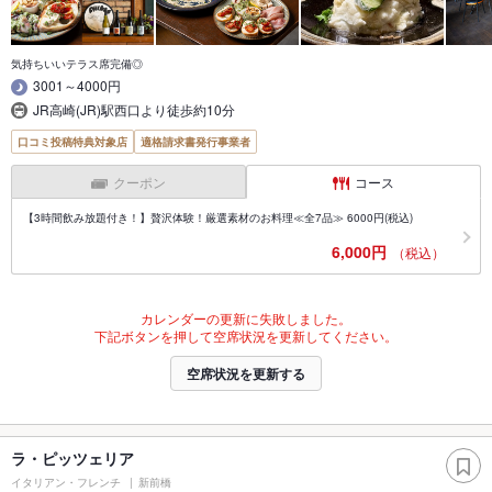
気持ちいいテラス席完備◎
3001～4000円
JR高崎(JR)駅西口より徒歩約10分
口コミ投稿特典対象店
適格請求書発行事業者
クーポン
コース
【3時間飲み放題付き！】贅沢体験！厳選素材のお料理≪全7品≫ 6000円(税込)
6,000円
（税込）
カレンダーの更新に失敗しました。
下記ボタンを押して空席状況を更新してください。
空席状況を更新する
ラ・ピッツェリア
イタリアン・フレンチ
新前橋