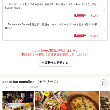
【ベロベロコース】女子会や宴会に最適◎2ｈ飲放題付！ステーキやパスタなど6品
5000円(税込)
5,000円
（税込）
【Anniversary Course】記念日に最適なコース…デザートプレート付き 5品 5000円
(税込)
5,000円
（税込）
カレンダーの更新に失敗しました。
下記ボタンを押して空席状況を更新してください。
空席状況を更新する
pasta bar semolino （セモリーノ）
イタリアン・フレンチ
新前橋