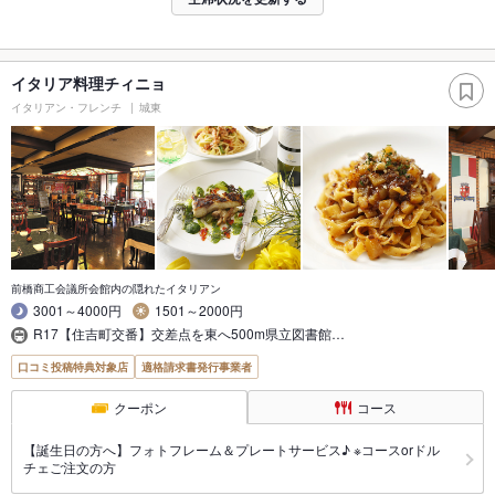
イタリア料理チィニョ
イタリアン・フレンチ
城東
前橋商工会議所会館内の隠れたイタリアン
3001～4000円
1501～2000円
R17【住吉町交番】交差点を東へ500m県立図書館…
口コミ投稿特典対象店
適格請求書発行事業者
クーポン
コース
【誕生日の方へ】フォトフレーム＆プレートサービス♪ ※コースorドル
チェご注文の方