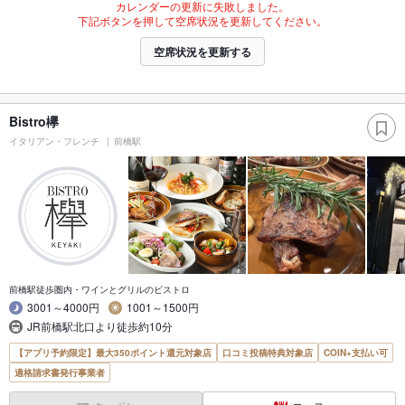
カレンダーの更新に失敗しました。
下記ボタンを押して空席状況を更新してください。
空席状況を更新する
Bistro欅
イタリアン・フレンチ
前橋駅
前橋駅徒歩圏内・ワインとグリルのビストロ
3001～4000円
1001～1500円
JR前橋駅北口より徒歩約10分
【アプリ予約限定】最大350ポイント還元対象店
口コミ投稿特典対象店
COIN+支払い可
適格請求書発行事業者