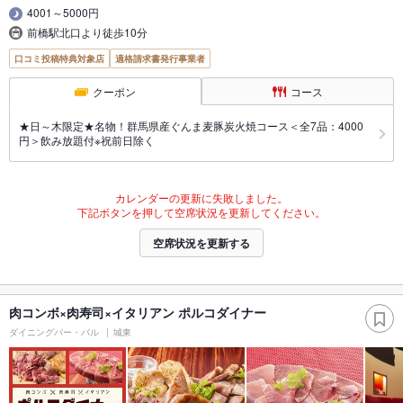
4001～5000円
前橋駅北口より徒歩10分
口コミ投稿特典対象店
適格請求書発行事業者
クーポン
コース
★日～木限定★名物！群馬県産ぐんま麦豚炭火焼コース＜全7品：4000
円＞飲み放題付※祝前日除く
カレンダーの更新に失敗しました。
下記ボタンを押して空席状況を更新してください。
空席状況を更新する
肉コンボ×肉寿司×イタリアン ポルコダイナー
ダイニングバー・バル
城東