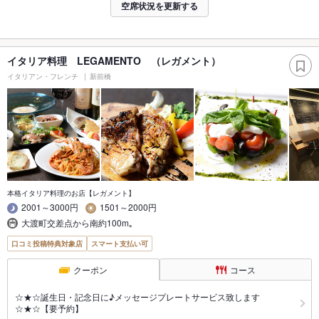
空席状況を更新する
イタリア料理 LEGAMENTO （レガメント）
イタリアン・フレンチ
新前橋
本格イタリア料理のお店【レガメント】
2001～3000円
1501～2000円
大渡町交差点から南約100m｡
口コミ投稿特典対象店
スマート支払い可
クーポン
コース
☆★☆誕生日・記念日に♪メッセージプレートサービス致します
☆★☆【要予約】