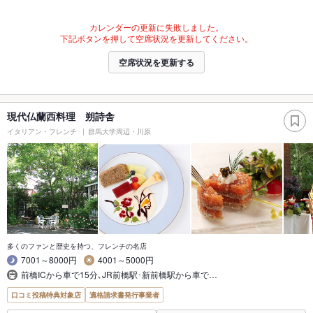
カレンダーの更新に失敗しました。
下記ボタンを押して空席状況を更新してください。
空席状況を更新する
現代仏蘭西料理 朔詩舎
イタリアン・フレンチ
群馬大学周辺・川原
多くのファンと歴史を持つ、フレンチの名店
7001～8000円
4001～5000円
前橋ICから車で15分､JR前橋駅･新前橋駅から車で…
口コミ投稿特典対象店
適格請求書発行事業者