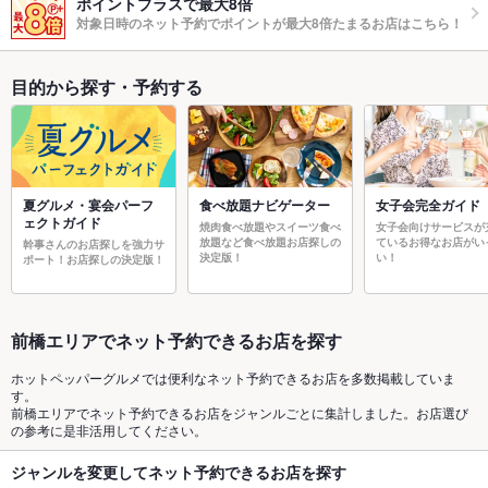
ポイントプラスで最大8倍
対象日時のネット予約でポイントが最大8倍たまるお店はこちら！
目的から探す・予約する
夏グルメ・宴会パーフ
食べ放題ナビゲーター
女子会完全ガイド
ェクトガイド
焼肉食べ放題やスイーツ食べ
女子会向けサービスが
放題など食べ放題お店探しの
ているお得なお店がい
幹事さんのお店探しを強力サ
決定版！
い！
ポート！お店探しの決定版！
前橋エリアでネット予約できるお店を探す
ホットペッパーグルメでは便利なネット予約できるお店を多数掲載していま
す。
前橋エリアでネット予約できるお店をジャンルごとに集計しました。お店選び
の参考に是非活用してください。
ジャンルを変更してネット予約できるお店を探す