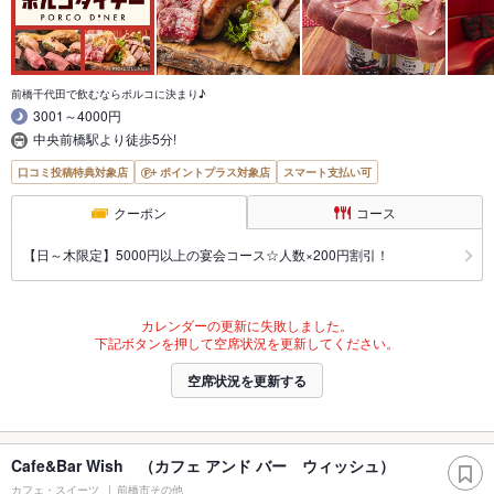
前橋千代田で飲むならポルコに決まり♪
3001～4000円
中央前橋駅より徒歩5分!
口コミ投稿特典対象店
ポイントプラス対象店
スマート支払い可
クーポン
コース
【日～木限定】5000円以上の宴会コース☆人数×200円割引！
カレンダーの更新に失敗しました。
下記ボタンを押して空席状況を更新してください。
空席状況を更新する
Cafe&Bar Wish （カフェ アンド バー ウィッシュ）
カフェ・スイーツ
前橋市その他