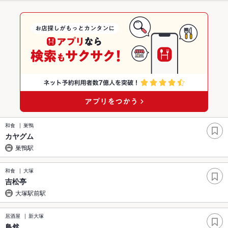
和食
巣鴨
カヤグム
巣鴨駅
和食
大塚
吉松亭
大塚駅前駅
居酒屋
新大塚
鳥然