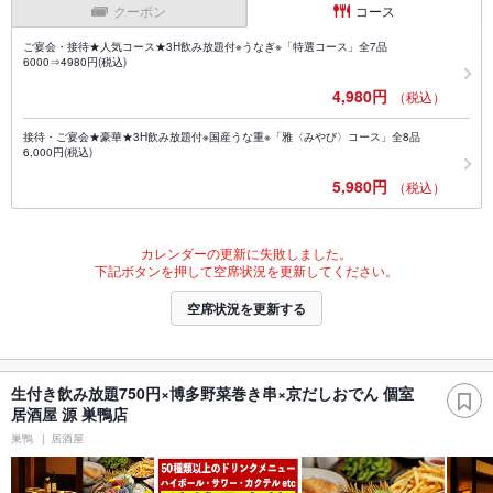
クーポン
コース
ご宴会・接待★人気コース★3H飲み放題付※うなぎ※「特選コース」全7品
6000⇒4980円(税込)
4,980円
（税込）
接待・ご宴会★豪華★3H飲み放題付※国産うな重※「雅〈みやび〉コース」全8品
6,000円(税込)
5,980円
（税込）
カレンダーの更新に失敗しました。
下記ボタンを押して空席状況を更新してください。
空席状況を更新する
生付き飲み放題750円×博多野菜巻き串×京だしおでん 個室
居酒屋 源 巣鴨店
巣鴨
居酒屋