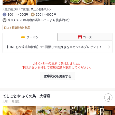
大阪伝統の味！二度付け禁止の名物串カツ
3001～4000円
3001～4000円
東京ﾒﾄﾛ､JR各線池袋駅C2出口より徒歩約3分
口コミ投稿特典対象店
クーポン
コース
【LINEお友達追加特典】☆1回限り☆お好きな串カツ1本プレゼント！
カレンダーの更新に失敗しました。
下記ボタンを押して空席状況を更新してください。
空席状況を更新する
てしごとや ふくの鳥 大塚店
大塚
居酒屋