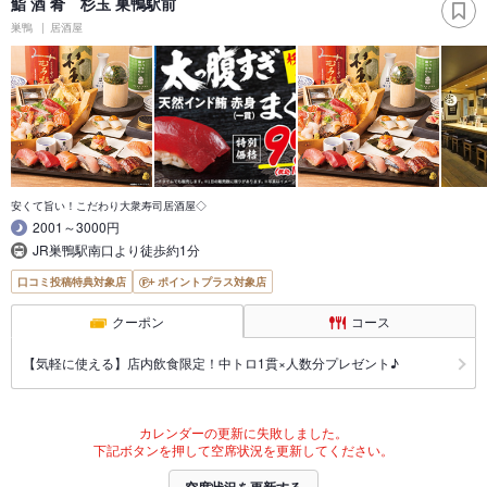
鮨 酒 肴 杉玉 巣鴨駅前
巣鴨
居酒屋
安くて旨い！こだわり大衆寿司居酒屋◇
2001～3000円
JR巣鴨駅南口より徒歩約1分
口コミ投稿特典対象店
ポイントプラス対象店
クーポン
コース
【気軽に使える】店内飲食限定！中トロ1貫×人数分プレゼント♪
カレンダーの更新に失敗しました。
下記ボタンを押して空席状況を更新してください。