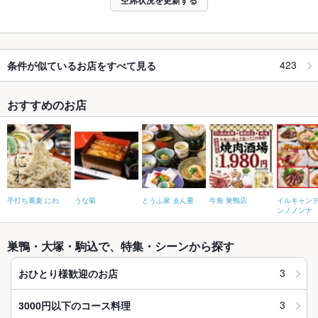
空席状況を更新する
423
条件が似ているお店をすべて見る
おすすめのお店
手打ち蕎麦 にわ
うな菊
とうふ家 ゑん重
牛角 巣鴨店
イルキャンテ
ンノノンナ
巣鴨・大塚・駒込で、特集・シーンから探す
3
おひとり様歓迎のお店
3
3000円以下のコース料理