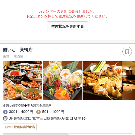
カレンダーの更新に失敗しました。
下記ボタンを押して空席状況を更新してください。
空席状況を更新する
鮒いち 巣鴨店
巣鴨
居酒屋
多彩な個室空間◆実力派和食居酒屋
3001～4000円
501～1000円
JR巣鴨駅北口/都営三田線巣鴨駅A4出口 徒歩1分
口コミ投稿特典対象店