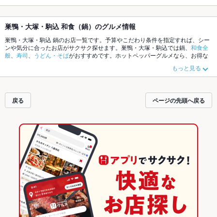
巣鴨・大塚・駒込 和食（鍋）のグルメ情報
巣鴨・大塚・駒込 鍋のお店一覧です。予算やこだわり条件を指定すれば、シー
ンや気分に合ったお店がサクサク探せます。巣鴨・大塚・駒込では鍋、
和食全
般
、
寿司
、
うどん・そば
がおすすめです。ホットペッパーグルメなら、お得な
クーポンはもちろん、こだわりメニューや季節のおすすめ料理など、お店の最
もっと見る
新情報をご紹介しているので安心！24時間使える簡単便利なネット予約が使え
るお店も拡大中です。友達どうしの飲み会にも、会社の宴会にも、デートやパ
ーティーにもお得に便利にホットペッパーグルメをご利用ください。
戻る
ページの先頭へ戻る