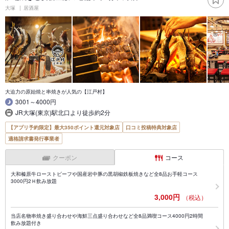
大塚
居酒屋
大迫力の原始焼と串焼きが人気の【江戸村】
3001～4000円
JR大塚(東京)駅北口より徒歩約2分
【アプリ予約限定】最大350ポイント還元対象店
口コミ投稿特典対象店
適格請求書発行事業者
クーポン
コース
大和榛原牛ローストビーフや国産岩中豚の黒胡椒鉄板焼きなど全8品お手軽コース
3000円2Ｈ飲み放題
3,000円
（税込）
当店名物串焼き盛り合わせや海鮮三点盛り合わせなど全8品満喫コース4000円2時間
飲み放題付き