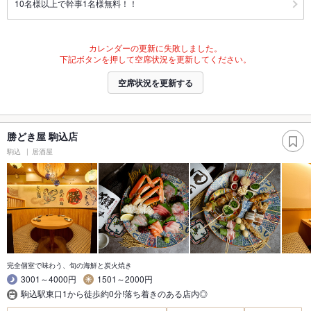
10名様以上で幹事1名様無料！！
カレンダーの更新に失敗しました。
下記ボタンを押して空席状況を更新してください。
空席状況を更新する
勝どき屋 駒込店
駒込
居酒屋
完全個室で味わう、旬の海鮮と炭火焼き
3001～4000円
1501～2000円
駒込駅東口1から徒歩約0分!落ち着きのある店内◎