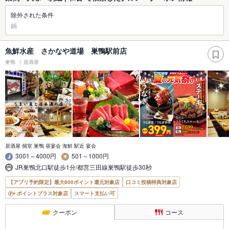
除外された条件
鍋
魚鮮水産 さかなや道場 巣鴨駅前店
巣鴨
居酒屋
居酒屋 個室 巣鴨 昼宴会 海鮮 駅近 宴会
3001～4000円
501～1000円
JR巣鴨北口駅徒歩1分/都営三田線巣鴨駅徒歩30秒
【アプリ予約限定】最大800ポイント還元対象店
口コミ投稿特典対象店
ポイントプラス対象店
スマート支払い可
クーポン
コース