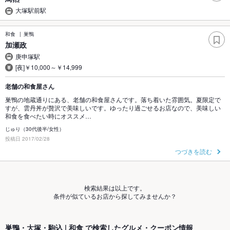
大塚駅前駅
和食
巣鴨
加瀬政
庚申塚駅
[夜]￥10,000～￥14,999
老舗の和食屋さん
巣鴨の地蔵通りにある、老舗の和食屋さんです。落ち着いた雰囲気。夏限定で
すが、雲丹丼が贅沢で美味しいです。ゆったり過ごせるお店なので、美味しい
和食を食べたい時にオススメ…
じゅり（30代後半/女性）
投稿日 2017/02/28
つづきを読む
検索結果は以上です。
条件が似ているお店から探してみませんか？
巣鴨・大塚・駒込 | 和食 で検索したグルメ・クーポン情報