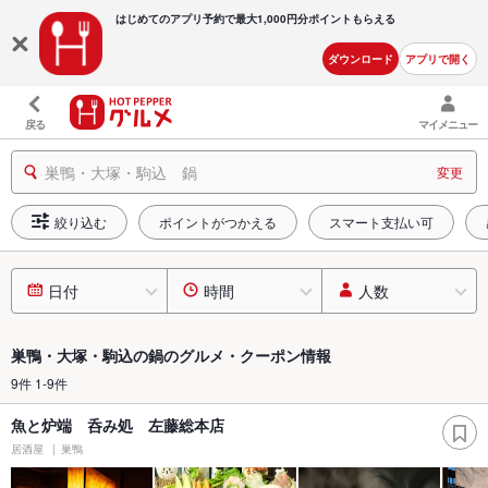
はじめてのアプリ予約で最大
1,000円分ポイントもらえる
ダウンロード
アプリで開く
戻る
マイメニュー
巣鴨・大塚・駒込 鍋
変更
絞り込む
ポイントがつかえる
スマート支払い可
日付
時間
人数
巣鴨・大塚・駒込の鍋のグルメ・クーポン情報
9件 1-9件
魚と炉端 呑み処 左藤総本店
居酒屋
巣鴨