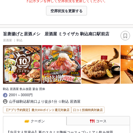
下記ボタンを押して空席状況を更新してください。
空席状況を更新する
旨唐揚げと居酒メシ 居酒屋 ミライザカ 駒込南口駅前店
居酒屋
駒込
駒込 居酒屋 飲み放題 宴会 団体
2001～3000円
山手線駒込駅南口より徒歩1分 ☆駒込 居酒屋
【アプリ予約限定】最大350ポイント還元対象店
口コミ投稿特典対象店
クーポン
コース
【当店大人気宴会】夏のスタミナ陶板コース＋プレミアム飲み放題