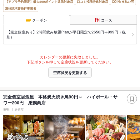
【アプリ予約限定】最大800ポイント還元対象店
口コミ投稿特典対象店
COIN+支払い可
適格請求書発行事業者
クーポン
コース
【完全個室あり】2時間飲み放題Planが平日限定で2650円→999円（税
別）
カレンダーの更新に失敗しました。
下記ボタンを押して空席状況を更新してください。
空席状況を更新する
完全個室居酒屋 本格炭火焼き鳥90円～ ハイボール・サ
ワー290円 巣鴨商店
巣鴨
居酒屋