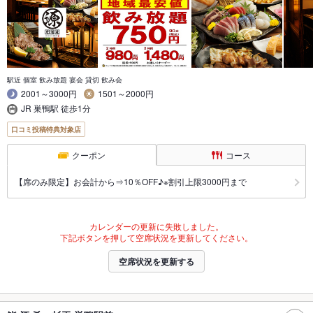
駅近 個室 飲み放題 宴会 貸切 飲み会
2001～3000円
1501～2000円
JR 巣鴨駅 徒歩1分
口コミ投稿特典対象店
クーポン
コース
【席のみ限定】お会計から⇒10％OFF♪※割引上限3000円まで
カレンダーの更新に失敗しました。
下記ボタンを押して空席状況を更新してください。
空席状況を更新する