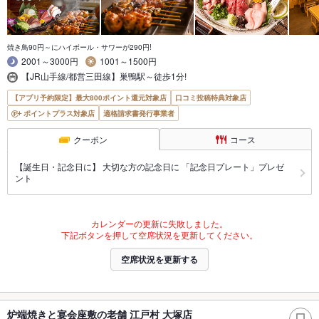
焼き鳥90円～にハイボール・サワーが290円!
2001～3000円
1001～1500円
【JR山手線/都営三田線】巣鴨駅～徒歩1分!
【アプリ予約限定】最大800ポイント還元対象店
口コミ投稿特典対象店
ポイントプラス対象店
適格請求書発行事業者
クーポン
コース
【誕生日・記念日に】 大切な方の記念日に 「記念日プレート」プレゼ
ント
カレンダーの更新に失敗しました。
下記ボタンを押して空席状況を更新してください。
空席状況を更新する
炉端焼きと宴会座敷の老舗 江戸村 大塚店