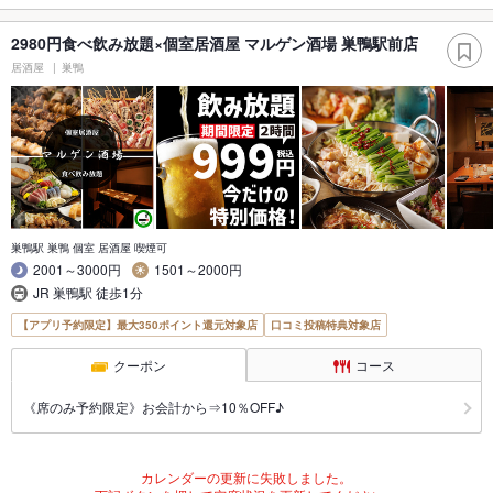
2980円食べ飲み放題×個室居酒屋 マルゲン酒場 巣鴨駅前店
居酒屋
巣鴨
巣鴨駅 巣鴨 個室 居酒屋 喫煙可
2001～3000円
1501～2000円
JR 巣鴨駅 徒歩1分
【アプリ予約限定】最大350ポイント還元対象店
口コミ投稿特典対象店
クーポン
コース
《席のみ予約限定》お会計から⇒10％OFF♪
カレンダーの更新に失敗しました。