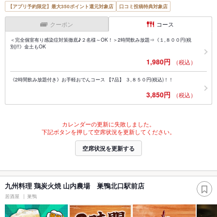
【アプリ予約限定】最大350ポイント還元対象店
口コミ投稿特典対象店
クーポン
コース
＜完全個室有り感染症対策徹底♪２名様～OK！＞2時間飲み放題⇒《１,８００円(税
別)!!》金土もOK
1,980円
（税込）
《2時間飲み放題付き》お手軽おでんコース 【7品】 ３,８５０円(税込)！！
3,850円
（税込）
カレンダーの更新に失敗しました。
下記ボタンを押して空席状況を更新してください。
空席状況を更新する
九州料理 鶏炭火焼 山内農場 巣鴨北口駅前店
居酒屋
巣鴨