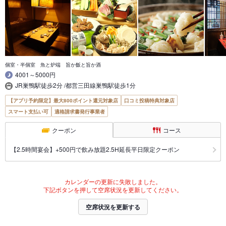
個室・半個室 魚と炉端 旨か飯と旨か酒
4001～5000円
JR巣鴨駅徒歩2分 /都営三田線巣鴨駅徒歩1分
【アプリ予約限定】最大800ポイント還元対象店
口コミ投稿特典対象店
スマート支払い可
適格請求書発行事業者
クーポン
コース
【2.5時間宴会】+500円で飲み放題2.5H延長平日限定クーポン
カレンダーの更新に失敗しました。
下記ボタンを押して空席状況を更新してください。
空席状況を更新する