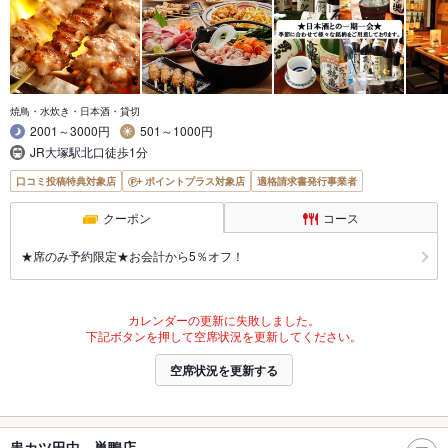
焼鳥・水炊き・日本酒・貸切
2001～3000円
501～1000円
JR大塚駅北口徒歩1分
口コミ投稿特典対象店
ポイントプラス対象店
適格請求書発行事業者
クーポン
コース
★席のみ予約限定★お会計から5％オフ！
カレンダーの更新に失敗しました。
下記ボタンを押して空席状況を更新してください。
空席状況を更新する
串カツ田中 巣鴨店