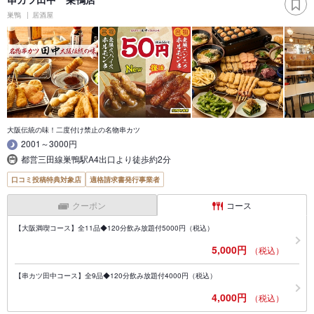
巣鴨
居酒屋
大阪伝統の味！二度付け禁止の名物串カツ
2001～3000円
都営三田線巣鴨駅A4出口より徒歩約2分
口コミ投稿特典対象店
適格請求書発行事業者
クーポン
コース
【大阪満喫コース】全11品◆120分飲み放題付5000円（税込）
5,000円
（税込）
【串カツ田中コース】全9品◆120分飲み放題付4000円（税込）
4,000円
（税込）