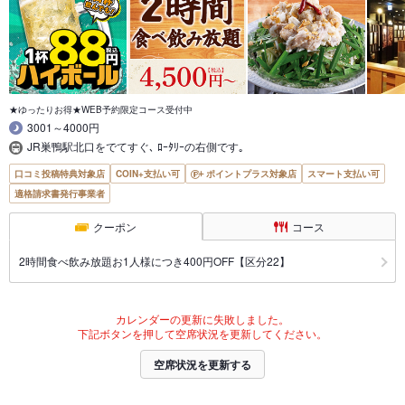
★ゆったりお得★WEB予約限定コース受付中
3001～4000円
JR巣鴨駅北口をでてすぐ､ ﾛｰﾀﾘｰの右側です｡
口コミ投稿特典対象店
COIN+支払い可
ポイントプラス対象店
スマート支払い可
適格請求書発行事業者
クーポン
コース
2時間食べ飲み放題お1人様につき400円OFF【区分22】
カレンダーの更新に失敗しました。
下記ボタンを押して空席状況を更新してください。
空席状況を更新する