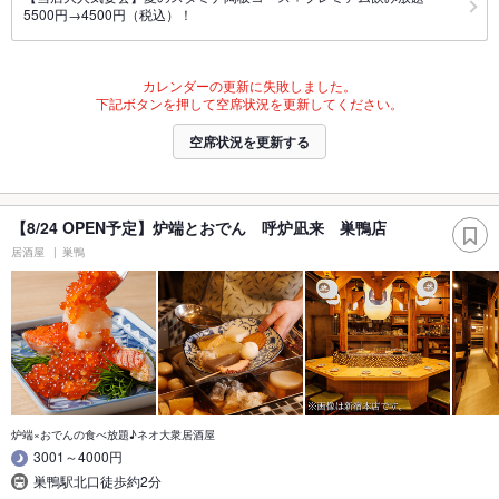
5500円→4500円（税込）！
カレンダーの更新に失敗しました。
下記ボタンを押して空席状況を更新してください。
空席状況を更新する
【8/24 OPEN予定】炉端とおでん 呼炉凪来 巣鴨店
居酒屋
巣鴨
炉端×おでんの食べ放題♪ネオ大衆居酒屋
3001～4000円
巣鴨駅北口徒歩約2分