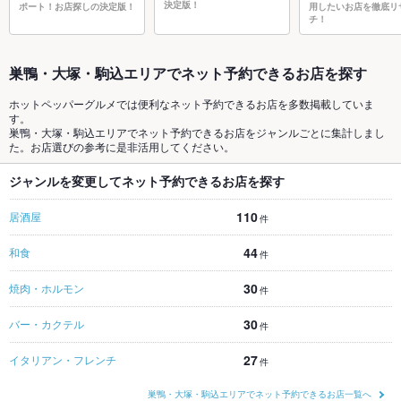
決定版！
ポート！お店探しの決定版！
用したいお店を徹底リ
チ！
巣鴨・大塚・駒込エリアでネット予約できるお店を探す
ホットペッパーグルメでは便利なネット予約できるお店を多数掲載していま
す。
巣鴨・大塚・駒込エリアでネット予約できるお店をジャンルごとに集計しまし
た。お店選びの参考に是非活用してください。
ジャンルを変更してネット予約できるお店を探す
110
居酒屋
件
44
和食
件
30
焼肉・ホルモン
件
30
バー・カクテル
件
27
イタリアン・フレンチ
件
巣鴨・大塚・駒込エリアでネット予約できるお店一覧へ