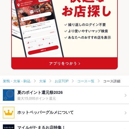
焼き鳥・鶏料理
東京 × 居酒屋
巣鴨・大塚・駒込の居酒屋ランキング
巣鴨・大塚・駒込 × 和食
東京 × 創作
大塚のグルメランキング
巣鴨・大塚・駒込 × 焼き鳥・鶏料理
東京 × 和食
大塚の居酒屋ランキング
大塚駅 × 和食
東京 × 焼き鳥・鶏料理
大塚駅 × 焼き鳥・鶏料理
巣鴨・大塚・駒込
大塚
お店TOP
コース一覧
コース詳細
夏のポイント還元祭2026
最大15,000ポイント還元
ホットペッパーグルメについて
マイルがたまるお店特集！