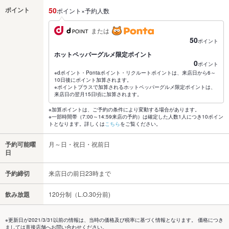
ポイント
50
ポイント×予約人数
または
50
ポイント
ホットペッパーグルメ限定ポイント
0
ポイント
※dポイント・Pontaポイント・リクルートポイントは、来店日から6～
10日後にポイント加算されます。
※ポイントプラスで加算されるホットペッパーグルメ限定ポイントは、
来店日の翌月15日頃に加算されます。
※加算ポイントは、ご予約の条件により変動する場合があります。
※一部時間帯（7:00～14:59来店の予約）は確定した人数1人につき10ポイン
トとなります。詳しくは
こちら
をご覧ください。
予約可能曜
月～日・祝日・祝前日
日
予約締切
来店日の前日23時まで
飲み放題
120分制（L.O.30分前)
※更新日が2021/3/31以前の情報は、当時の価格及び税率に基づく情報となります。 価格につき
ましては直接店舗へお問い合わせください。