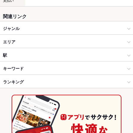
支払い
関連リンク
ジャンル
居酒屋
エリア
創作
大塚
駅
巣鴨・大塚・駒込 × 居酒屋
大塚 × 居酒屋
大塚駅
キーワード
巣鴨・大塚・駒込 × 創作
大塚 × 創作
大塚駅前駅
ランキング
手羽先
からあげ
お茶漬け
馬刺し
炉ばた焼き・炙り焼き
モツ煮込み
エビ料理
カキ料理・オイスター
刺身
ソーセージ
天ぷら
焼きそば
大塚駅 × 居酒屋
大塚 × 和食
新大塚駅
東京のグルメランキング
地鶏
鶏皮
ステーキ
餃子
炭火焼
牛タン
レバテキ
大塚駅 × 創作
大塚 × 焼き鳥・鶏料理
東京の居酒屋ランキング
和食
東京
巣鴨・大塚・駒込のグルメランキング