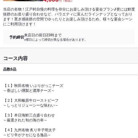
円（税込）
当店の名物！江戸村自慢の料理を存分にお楽しみ頂ける宴会プラン♪更には鮮度
抜群のお造り盛り合わせなど、バラエティに富んだラインナップとなっており
ます！寛ぎ感抜群の空間でゆったりとお楽しみ頂けるため、様々な宴会シーン
にご利用頂けます！
来店日の前日23時まで
予約締切
※曜日によって締切が異なる場合があります。
コース内容
品数
8品
【１】秋田名物 いぶりがっこチーズ
～香ばしい燻製と濃厚チーズ～
【２】大和榛原牛ローストビーフ
～しっとりジューシーな味わい～
【３】本日海鮮三点盛り合わせ
～厳選された旬の海の幸～
【４】九州名物 炙り辛子明太子
～ピリ辛がクセになる逸品～