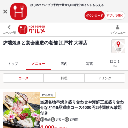
はじめてのアプリ予約で最大
1,000円分ポイントもらえる
ダウンロード
アプリで開く
コース一覧
マイメニュー
炉端焼きと宴会座敷の老舗 江戸村 大塚店
口コミ
トップ
メニュー
店内
写真
34
コース
料理
ドリンク
飲み放題
当店名物串焼き盛り合わせや海鮮三点盛り合わ
せなど全8品満喫コース4000円2時間飲み放題
付き
8品
3名～
2時間
4,000