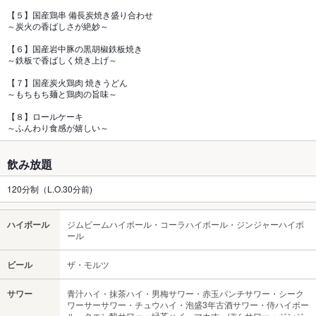
【５】国産鶏串 備長炭焼き盛り合わせ
～炭火の香ばしさが絶妙～
【６】国産岩中豚の黒胡椒鉄板焼き
～鉄板で香ばしく焼き上げ～
【７】国産炭火鶏肉 焼きうどん
～もちもち麺と鶏肉の旨味～
【８】ロールケーキ
～ふんわり食感が嬉しい～
飲み放題
120分制（L.O.30分前)
ハイボール
ジムビームハイボール・コーラハイボール・ジンジャーハイボ
ール
ビール
ザ・モルツ
サワー
青汁ハイ・抹茶ハイ・男梅サワー・赤玉パンチサワー・シーク
ワーサーサワー・チュウハイ・泡盛3年古酒サワー・侍ハイボー
ル・クエン酸サワー・緑茶ハイ・マカすっぽんサワー・ジンジ