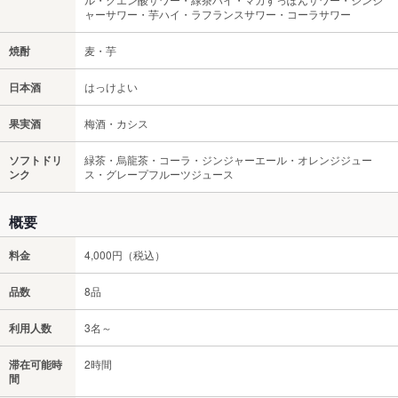
ャーサワー・芋ハイ・ラフランスサワー・コーラサワー
焼酎
麦・芋
日本酒
はっけよい
果実酒
梅酒・カシス
ソフトドリ
緑茶・烏龍茶・コーラ・ジンジャーエール・オレンジジュー
ンク
ス・グレープフルーツジュース
概要
料金
4,000円（税込）
品数
8品
利用人数
3名～
滞在可能時
2時間
間