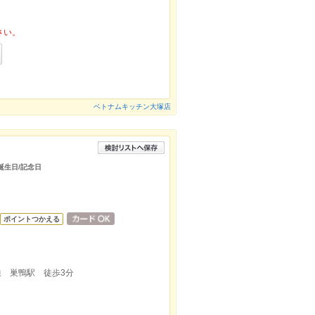
さい。
ベトナムキッチン大塚店
/誕生日/記念日
ポイントつかえる
線 巣鴨駅 徒歩3分