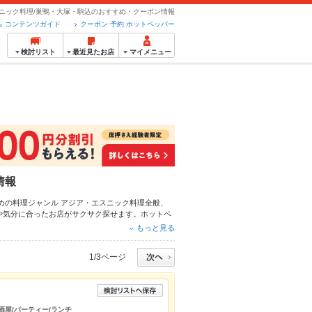
ニック料理/巣鴨・大塚・駒込のおすすめ・クーポン情報
コンテンツガイド
クーポン 予約 ホットペッパー
検討リスト
最近見たお店
マイメニュー
情報
めの料理ジャンル
アジア・エスニック料理全般
、
や気分に合ったお店がサクサク探せます。ホットペ
レー
、
生春巻き
や季節のおすすめ料理など、お店の
もっと見る
中です。友達どうしの飲み会にも、会社の宴会に
1/3ページ
酒屋/パーティー/ランチ