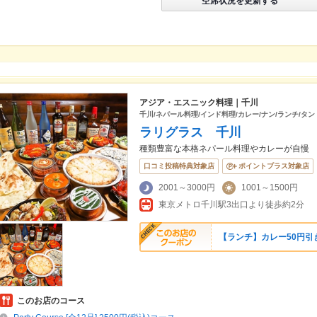
空席状況を更新する
アジア・エスニック料理｜千川
千川/ネパール料理/インド料理/カレー/ナン/ランチ/タ
ラリグラス 千川
種類豊富な本格ネパール料理やカレーが自慢
口コミ投稿特典対象店
ポイントプラス対象店
2001～3000円
1001～1500円
東京メトロ千川駅3出口より徒歩約2分
【ランチ】カレー50円引
このお店のコース