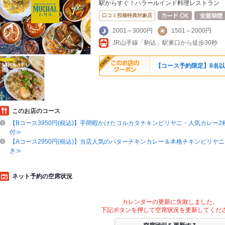
駅からすぐ！ハラールインド料理レストラン
口コミ投稿特典対象店
2001～3000円
1501～2000円
JR山手線「駒込」駅東口から徒歩30秒
【コース予約限定】8名以
このお店のコース
【Bコース3950円(税込)】手間暇かけたコルカタチキンビリヤニ・人気カレー2
付≫
【Aコース2950円(税込)】当店人気のバターチキンカレー＆本格チキンビリヤ
き≫
ネット予約の空席状況
カレンダーの更新に失敗しました。
下記ボタンを押して空席状況を更新してくだ