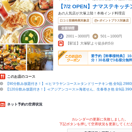
【7/2 OPEN】ナマステキッ
あの人気店が大塚上陸！本格インド料理店
口コミ投稿特典対象店
ポイントプラス対象店
2001～3000円
501～1000円
【駅近】大塚駅より徒歩約5分
要予約【幹事様特典】 1
分！30名様で3名様分無
このお店のコース
【90分飲み放題付き！】≪ヒマラヤンコース≫タンドリーチキン他 全9品 2980
【120分飲み放題付き！】≪アジアンコース≫海老せん、生春巻き他 全9品 3900
ネット予約の空席状況
カレンダーの更新に失敗しました。
下記ボタンを押して空席状況を更新してくだ