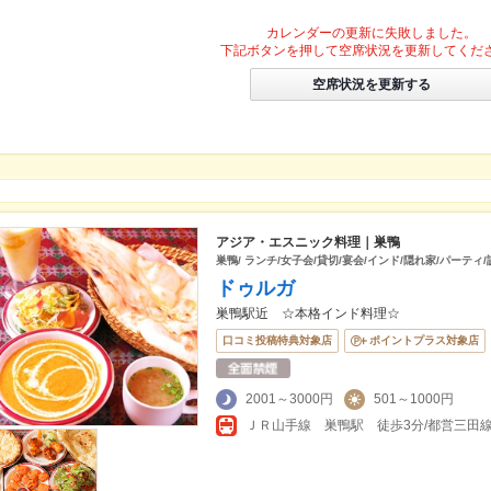
カレンダーの更新に失敗しました。
下記ボタンを押して空席状況を更新してくだ
空席状況を更新する
アジア・エスニック料理｜巣鴨
巣鴨/ ランチ/女子会/貸切/宴会/インド/隠れ家/パーティ
ドゥルガ
巣鴨駅近 ☆本格インド料理☆
口コミ投稿特典対象店
ポイントプラス対象店
2001～3000円
501～1000円
ＪＲ山手線 巣鴨駅 徒歩3分/都営三田