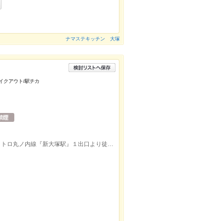
ナマステキッチン 大塚
テイクアウト/駅チカ
ＪＲ『大塚駅』南口より徒歩約2分/東京メトロ丸ノ内線『新大塚駅』１出口より徒歩約9分