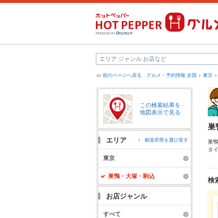
前のページへ戻る
グルメ・予約情報 全国
東京
この検索結果を
地図表示で見る
巣
エリア
都道府県を選び直す
巣
タ
ッ
東京
最
も
巣鴨・大塚・駒込
検
お店ジャンル
すべて