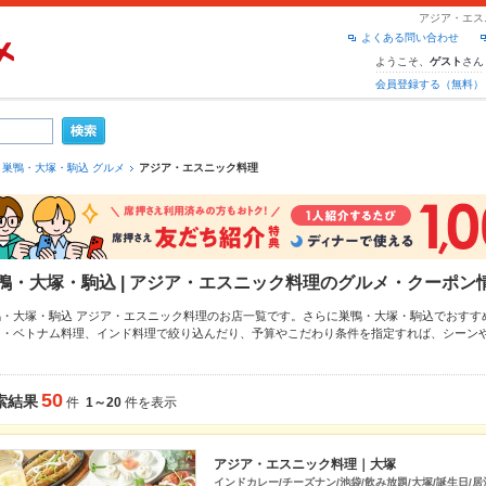
アジア・エス
よくある問い合わせ
ようこそ、
さん
ゲスト
会員登録する（無料）
巣鴨・大塚・駒込 グルメ
アジア・エスニック料理
鴨・大塚・駒込 | アジア・エスニック料理のグルメ・クーポン
鴨・大塚・駒込 アジア・エスニック料理のお店一覧です。さらに巣鴨・大塚・駒込でおすす
イ・ベトナム料理
、
インド料理
で絞り込んだり、予算やこだわり条件を指定すれば、シーン
パーグルメなら、お得なクーポンはもちろん、こだわりメニュー
レッドカレー
、
グリーンカ
新情報をご紹介しているので安心！24時間使える簡単便利なネット予約が使えるお店も拡大
、デートやパーティーにもお得に便利にホットペッパーグルメをご利用ください。
50
索結果
件
1～20
件を表示
アジア・エスニック料理｜大塚
インドカレー/チーズナン/池袋/飲み放題/大塚/誕生日/居