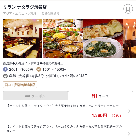
ミラン ナタラジ渋谷店
アジア・エスニック料理
渋谷公園通り
自然派◆大御所インド料理◆待望の渋谷進出
2001～3000円
1001～1500円
各線｢渋谷駅｣徒歩3分｡公園通りのﾏﾙｲ隣のﾋﾞﾙ3F
口コミ投稿特典対象店
クーポン
コース
【ポイントを使ってテイクアウト】大人気★ほくほくカボチャのクリーミーカレー
1,380円
（税込）
【ポイントを使ってテイクアウト】食べたらやみつき★ほうれん草と自家製チーズの
カレー