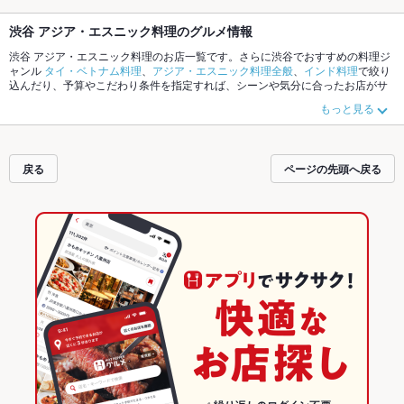
渋谷 アジア・エスニック料理のグルメ情報
渋谷 アジア・エスニック料理のお店一覧です。さらに渋谷でおすすめの料理ジ
ャンル
タイ・ベトナム料理
、
アジア・エスニック料理全般
、
インド料理
で絞り
込んだり、予算やこだわり条件を指定すれば、シーンや気分に合ったお店がサ
クサク探せます。ホットペッパーグルメなら、お得なクーポンはもちろん、こ
もっと見る
だわりメニュー
ガパオ
、
生春巻き
、
グリーンカレー
や季節のおすすめ料理な
ど、お店の最新情報をご紹介しているので安心！24時間使える簡単便利なネッ
ト予約が使えるお店も拡大中です。友達どうしの飲み会にも、会社の宴会に
も、デートやパーティーにもお得に便利にホットペッパーグルメをご利用くだ
戻る
ページの先頭へ戻る
さい。