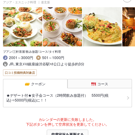
アジア・エスニック料理
道玄坂
プアン/三軒茶屋/飲み放題/コース/タイ料理
2001～3000円
501～1000円
JR､東京ﾒﾄﾛ銀座線渋谷駅ﾊﾁ公口より徒歩約3分
口コミ投稿特典対象店
クーポン
コース
★デザート付★女子会コース（2時間飲み放題付） 5500円(税
込)⇒5000円(税込)に！！
カレンダーの更新に失敗しました。
下記ボタンを押して空席状況を更新してください。
空席状況を更新する