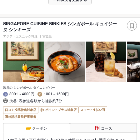
SINGAPORE CUISINE SINKIES シンガポール キュイジー
ヌ シンキーズ
アジア・エスニック料理
宮益坂
渋谷の シンガポール ダイニングバー
3001～4000円
1001～1500円
渋谷･表参道各駅から徒歩約7分
口コミ投稿特典対象店
ポイントプラス対象店
スマート支払い可
適格請求書発行事業者
クーポン
コース
★女子会用★平日夜限定 【90分飲み放題２５％オフ】 通常金額 ￥２０