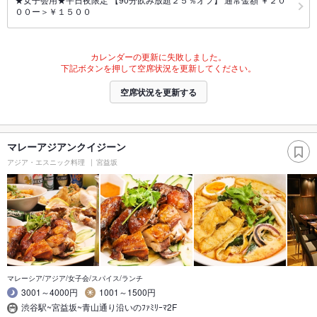
００ー＞￥１５００
カレンダーの更新に失敗しました。
下記ボタンを押して空席状況を更新してください。
空席状況を更新する
マレーアジアンクイジーン
アジア・エスニック料理
宮益坂
マレーシア/アジア/女子会/スパイス/ランチ
3001～4000円
1001～1500円
渋谷駅~宮益坂~青山通り沿いのﾌｧﾐﾘｰﾏ2F