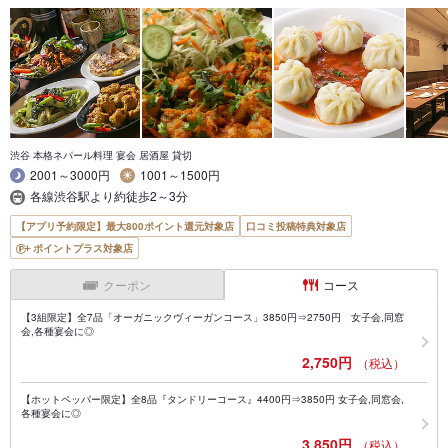
渋谷 本格ネパール料理 宴会 居酒屋 貸切
2001～3000円
1001～1500円
各線渋谷駅より約徒歩2～3分
【アプリ予約限定】最大800ポイント還元対象店
口コミ投稿特典対象店
ポイントプラス対象店
クーポン
コース
【3組限定】全7品「オーガニックヴィーガンコース」3850円⇒2750円 女子会,同窓
会,各種宴会に◎
2,750円
（税込）
【ホットペッパー限定】全8品『タンドリーコース』4400円⇒3850円 女子会,同窓会,
各種宴会に◎
3,850円
（税込）