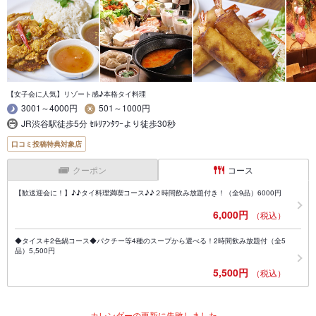
【女子会に人気】リゾート感♪本格タイ料理
3001～4000円
501～1000円
JR渋谷駅徒歩5分 ｾﾙﾘｱﾝﾀﾜｰより徒歩30秒
口コミ投稿特典対象店
クーポン
コース
【歓送迎会に！】♪♪タイ料理満喫コース♪♪２時間飲み放題付き！（全9品）6000円
6,000円
（税込）
◆タイスキ2色鍋コース◆パクチー等4種のスープから選べる！2時間飲み放題付（全5
品）5,500円
5,500円
（税込）
カレンダーの更新に失敗しました。