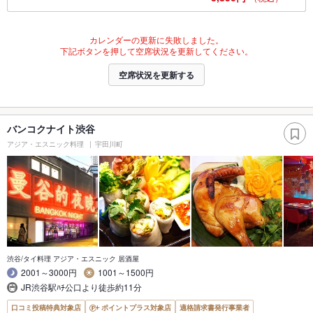
カレンダーの更新に失敗しました。
下記ボタンを押して空席状況を更新してください。
空席状況を更新する
バンコクナイト渋谷
アジア・エスニック料理
宇田川町
渋谷/タイ料理 アジア・エスニック 居酒屋
2001～3000円
1001～1500円
JR渋谷駅ﾊﾁ公口より徒歩約11分
口コミ投稿特典対象店
ポイントプラス対象店
適格請求書発行事業者