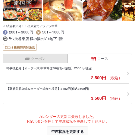
JR渋谷駅 8分！！出来立てアツアツ中華
2001～3000円
501～1000円
ﾗｲﾌ渋谷東店 様の隣のﾋﾞﾙ地下1階
口コミ投稿特典対象店
クーポン
コース
幹事様必見【オーダー式 中華料理70種食べ放題】2500円(税込)
2,500円
（税込）
【薬膳美肌火鍋＆オーダー式食べ放題】3182円(税込3500円)
3,500円
（税込）
カレンダーの更新に失敗しました。
下記ボタンを押して空席状況を更新してください。
空席状況を更新する