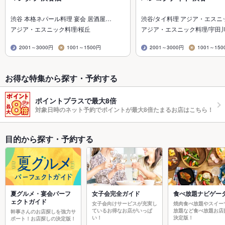
渋谷 本格ネパール料理 宴会 居酒屋…
渋谷/タイ料理 アジア・エスニ
アジア・エスニック料理/桜丘
アジア・エスニック料理/宇田
2001～3000円
1001～1500円
2001～3000円
1001～150
お得な特集から探す・予約する
ポイントプラスで最大8倍
対象日時のネット予約でポイントが最大8倍たまるお店はこちら！
目的から探す・予約する
夏グルメ・宴会パーフ
女子会完全ガイド
食べ放題ナビゲー
ェクトガイド
女子会向けサービスが充実し
焼肉食べ放題やスイー
ているお得なお店がいっぱ
放題など食べ放題お店
幹事さんのお店探しを強力サ
い！
決定版！
ポート！お店探しの決定版！