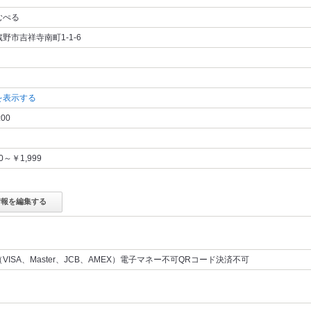
むぺる
野市吉祥寺南町1-1-6
を表示する
:00
00～￥1,999
情報を編集する
VISA、Master、JCB、AMEX）電子マネー不可QRコード決済不可