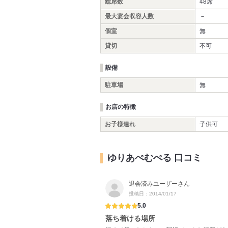
総席数
48席
最大宴会収容人数
－
個室
無
貸切
不可
設備
駐車場
無
お店の特徴
お子様連れ
子供可
ゆりあぺむぺる 口コミ
退会済みユーザーさん
投稿日：2014/01/17
5.0
落ち着ける場所