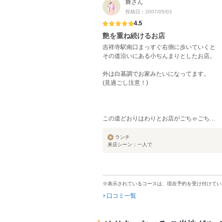
舞さん
投稿日：2007/05/03
4.5
艶を重ね続けるお店
吉祥寺駅南口まっすぐ右側に歩いていくと
その道沿いにある小ぢんまりとしたお店。
外は白基調でお家みたいになってます。
(見過ごし注意！)
この道どおりはわりとお店がごちゃごち…
ランチ
来店シーン：一人で
※表示されているコースは、現在予約を受け付けてい
口コミ一覧