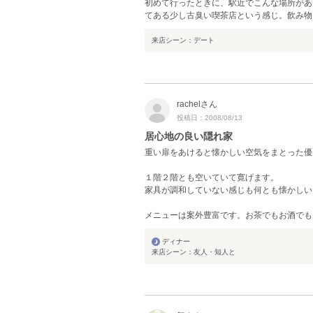
初めて行ったときに、駅近でこんな場所があ
てある少し古臭い喫茶店という感じ。飲み物
来店シーン：デート
rachelさん
投稿日：2008/08/13
居心地の良い隠れ家
重い扉をあけると懐かしい空気をまとった優
１階２階とも空いていて寛げます。
家具が調和していない感じも何とも懐かしい
メニューは案外豊富です。お茶でもお酒でも
ディナー
来店シーン：友人・知人と