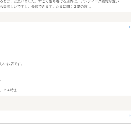
るとは、と思いました。すごく落ち着ける店内は、アンティーク雑貨が置い
も美味しいですし、長居できます。たまに開く２階の窓…
しいお店です。
。
。２４時ま…