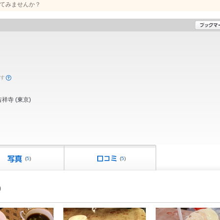
てみませんか？
ます
吉祥寺
(
東京
)
(
5
)
(
5
)
）