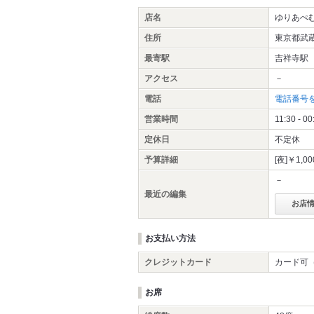
店名
ゆりあぺ
住所
東京都武蔵
最寄駅
吉祥寺駅
アクセス
－
電話
電話番号
営業時間
11:30 - 00
定休日
不定休
予算詳細
[夜]￥1,0
－
最近の編集
お店
お支払い方法
クレジットカード
カード可（
お席