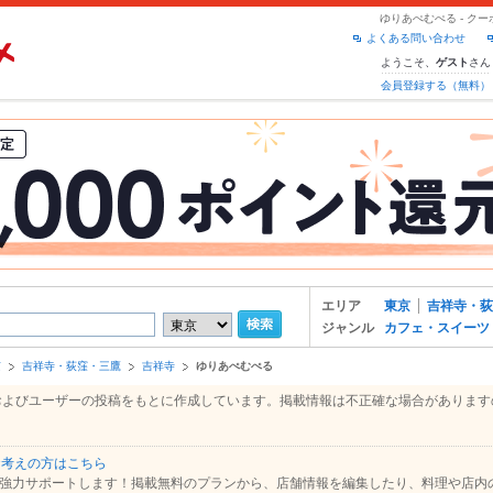
ゆりあぺむぺる - ク
よくある問い合わせ
ようこそ、
さん
ゲスト
会員登録する（無料）
エリア
東京
吉祥寺・荻
ジャンル
カフェ・スイーツ
京
吉祥寺・荻窪・三鷹
吉祥寺
ゆりあぺむぺる
報、およびユーザーの投稿をもとに作成しています。掲載情報は不正確な場合がありま
お考えの方はこちら
強力サポートします！掲載無料のプランから、店舗情報を編集したり、料理や店内