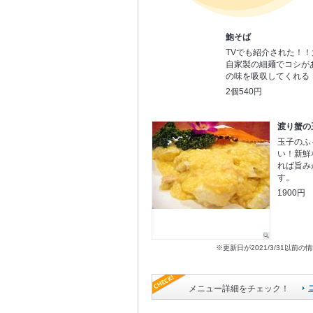
鮑そば
TVでも紹介された！
自家製の細麺でコシが
の味を吸収してくれる
2個540円
渡り蟹の
玉子のふ
い！新鮮
れば旨み
す。
1900円
※更新日が2021/3/31
メニュー詳細をチェック！