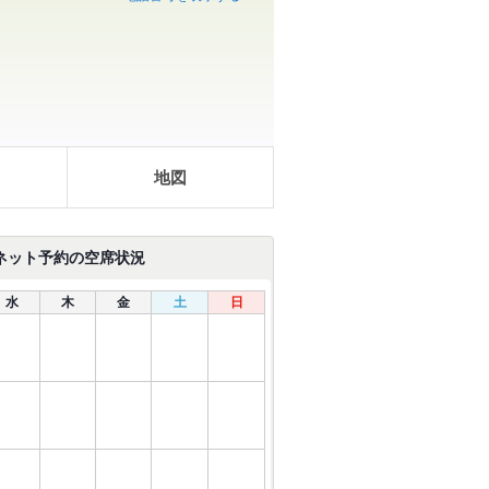
地図
ネット予約の空席状況
水
木
金
土
日