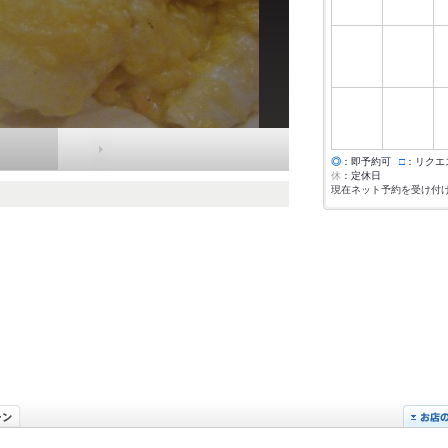
◎
：即予約可
□
：リクエ
休
：定休日
現在ネット予約を受け付