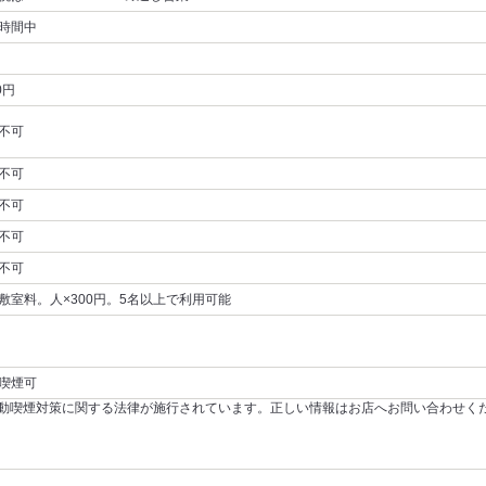
時間中
0円
不可
不可
不可
不可
不可
敷室料。人×300円。5名以上で利用可能
喫煙可
～受動喫煙対策に関する法律が施行されています。正しい情報はお店へお問い合わせく