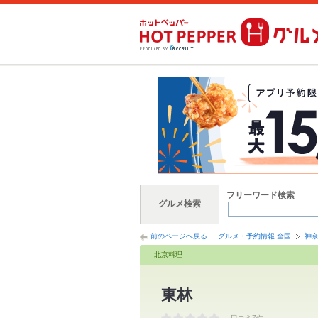
フリーワード検索
グルメ検索
前のページへ戻る
グルメ・予約情報 全国
神
北京料理
東林
口コミ7件