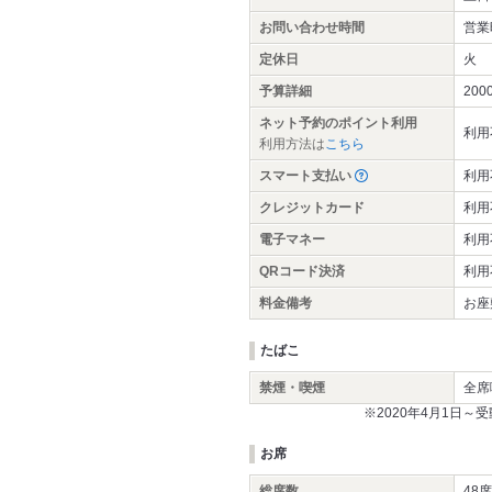
お問い合わせ時間
営業
定休日
火
予算詳細
200
ネット予約のポイント利用
利用
利用方法は
こちら
スマート支払い
利用
クレジットカード
利用
電子マネー
利用
QRコード決済
利用
料金備考
お座
たばこ
禁煙・喫煙
全席
※2020年4月1日
お席
総席数
48席