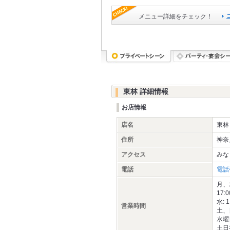
メニュー詳細をチェック！
東林 詳細情報
お店情報
店名
東林
住所
神奈
アクセス
みな
電話
電話
月、木
17:
水: 
営業時間
土、日
水曜
土日