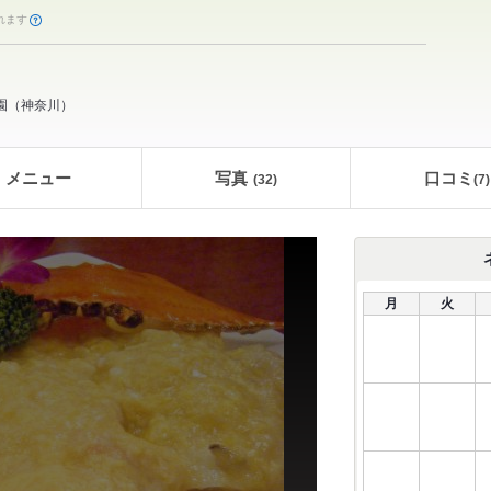
れます
園
（
神奈川
）
メニュー
写真
口コミ
(32)
(
7
)
月
火