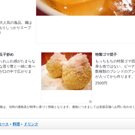
！大人気の逸品。麺は
ありしっかりスープ
！
玉子炒め
特製ゴマ団子
っわふわ感がたまらな
もっちもちの特製ゴマ
な渡り蟹と一緒に食べ
身も他ではない、ピー
が口の中で広がりま
数種類のブレンドのア
が入ってから作ります
2500円
以前の情報は、当時の価格及び税率に基づく情報となります。価格につきましては直接店舗へお問い合わせ
コース
料理
ドリンク