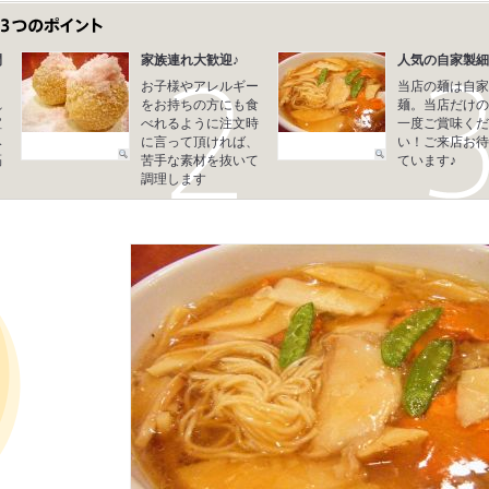
間
家族連れ大歓迎♪
人気の自家製細
お子様やアレルギー
当店の麺は自家
れ
をお持ちの方にも食
麺。当店だけの
喧
べれるように注文時
一度ご賞味くだ
み
に言って頂ければ、
い！ご来店お待
隔
苦手な素材を抜いて
ています♪
調理します