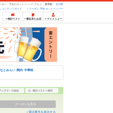
 クーポン・予約のホットペッパーグルメ
最寄駅：
石川町
コンテンツガイド
クーポン 予約 ホットペッパー
検討リスト
最近見たお店
マイメニュー
なとみらい･関内･中華街
クーポンを見る
電話番号を表示する