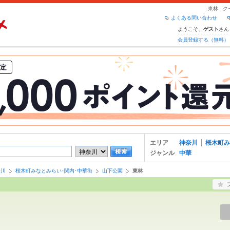
東林 -
よくある問い合わせ
ようこそ、
さん
ゲスト
会員登録する（無料）
エリア
神奈川
桜木町み
ジャンル
中華
奈川
桜木町みなとみらい･関内･中華街
山下公園
東林