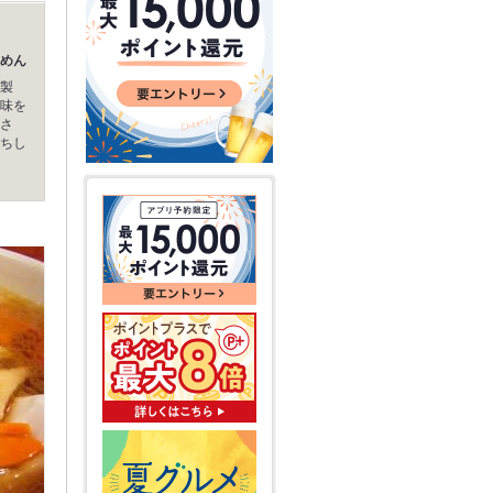
めん
製
味を
さ
ちし