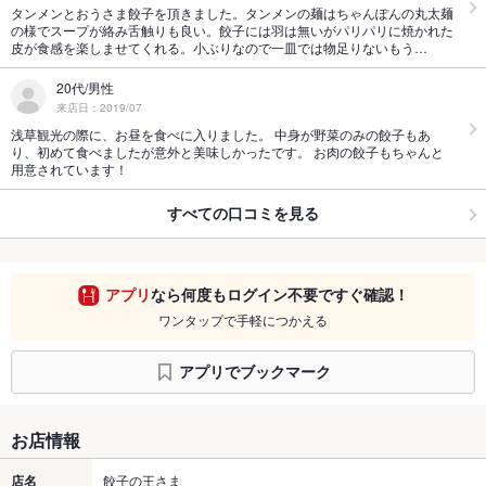
タンメンとおうさま餃子を頂きました。タンメンの麺はちゃんぽんの丸太麺
の様でスープが絡み舌触りも良い。餃子には羽は無いがパリパリに焼かれた
皮が食感を楽しませてくれる。小ぶりなので一皿では物足りないもう…
20代/男性
来店日：2019/07
浅草観光の際に、お昼を食べに入りました。 中身が野菜のみの餃子もあ
り、初めて食べましたが意外と美味しかったです。 お肉の餃子もちゃんと
用意されています！
すべての口コミを見る
アプリ
なら何度もログイン不要ですぐ確認！
ワンタップで手軽につかえる
アプリでブックマーク
お店情報
店名
餃子の王さま