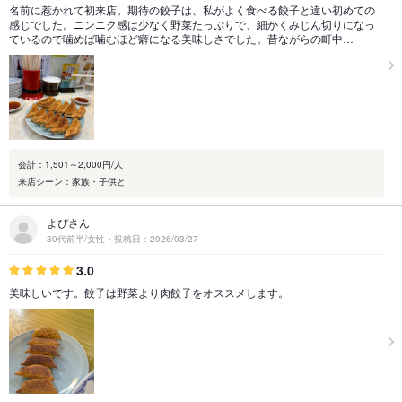
名前に惹かれて初来店。期待の餃子は、私がよく食べる餃子と違い初めての
感じでした。ニンニク感は少なく野菜たっぷりで、細かくみじん切りになっ
ているので噛めば噛むほど癖になる美味しさでした。昔ながらの町中…
会計：1,501～2,000円/人
来店シーン：家族・子供と
よぴさん
30代前半/女性・投稿日：2026/03/27
3.0
美味しいです。餃子は野菜より肉餃子をオススメします。