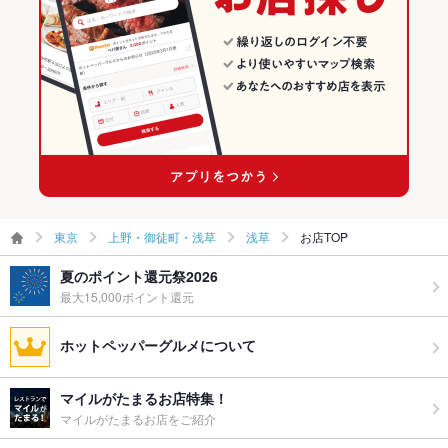
上野・御徒町・浅草 × 飲茶・点心・餃子
東京 × 中華
浅草駅 × 中華
東京 × 飲茶・点心・餃子
浅草駅 × 飲茶・点心・餃子
東京
上野・御徒町・浅草
浅草
お店TOP
夏のポイント還元祭2026
最大15,000ポイント還元
ホットペッパーグルメについて
マイルがたまるお店特集！
マイルがたまるお店をご紹介