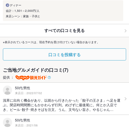
ディナー
会計：1,501～2,000円/人
来店シーン：家族・子供と
すべての口コミを見る
※表示されているコースは、現在予約を受け付けていない場合があります。
口コミを投稿する
ご当地グルメガイドの口コミ(7)
提供 ：
50代/男性
来店日：2022/07/02
浅草に出向く機会があり、以前から行きたかった「餃子の王さま」へ足を運
ぶ。閉店時間間際にもかかわらず行列。めげずに最後尾に。何とか入店で
き、ビール･餃子･焼きそばを注文。うん、文句ない旨さ。やるじゃん…
50代/男性
来店日：2021/06