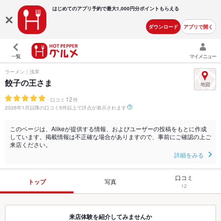
はじめてのアプリ予約で最大
1,000円分ポイントもらえる
ダウンロード
アプリで開く
一覧
マイメニュー
ラーメン｜浅草
餃子の王さま
-
12
口コミ
件
2026年1月以降の口コミ5件以上で評点が表示されます
このページは、Alikeが提供する情報、およびユーザーの投稿をもとに作成
しています。掲載情報は不正確な場合がありますので、事前にご確認の上ご
来店ください。
詳細をみる
口コミ
トップ
写真
12
来店体験を紹介してみませんか