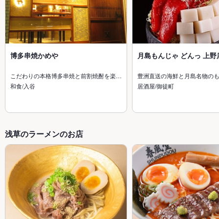
博多串焼かめや
月島もんじゃ どんっ 上野
こだわりの本格博多串焼と前割焼酎を楽…
豊洲直送の海鮮と月島名物の
和食/入谷
居酒屋/御徒町
浅草のラーメンのお店