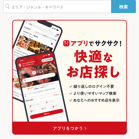
検索
駐車場
なし ：近隣のパーキングをご利用の方はお会計時にスタッフに
上尾駅 × 和食
埼玉
埼玉の和食ランキング
お申し付けください。
上尾駅 × 焼き鳥・鶏料理
埼玉 × 和食
埼玉の焼き鳥・鶏料理ランキング
その他設備
－
その他
埼玉 × 焼き鳥・鶏料理
上尾・北上尾・蓮田のグルメランキング
飲み放題
なし
上尾・北上尾・蓮田の和食ランキング
食べ放題
なし
上尾・北上尾・蓮田の焼き鳥・鶏料理ランキング
お子様連れ
お子様連れOK
上尾のグルメランキング
ウェディン
－
グパーティ
上尾の和食ランキング
ー二次会
備考
－