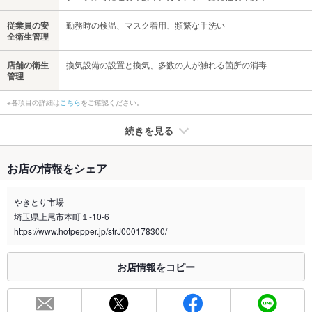
従業員の安
勤務時の検温、マスク着用、頻繁な手洗い
全衛生管理
店舗の衛生
換気設備の設置と換気、多数の人が触れる箇所の消毒
管理
※各項目の詳細は
こちら
をご確認ください。
続きを見る
たばこ
お店の情報をシェア
禁煙・喫煙
全席喫煙可
やきとり市場
喫煙専用室
なし
埼玉県上尾市本町１-10-6
https://www.hotpepper.jp/strJ000178300/
※2020年4月1日～受動喫煙対策に関する法律が施行されています。正しい情報はお店へお問い
合わせください。
お店情報をコピー
お席
総席数
27席