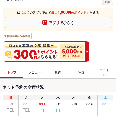
1,000
はじめてのアプリ予約で
最大
円分ポイント
もらえる
アプリ
でひらく
適格請求書発行事業者
口コミ
トップ
メニュー
店内
写真
14
ネット予約の空席状況
日
月
火
水
木
金
土
8/9
8/10
8/11
8/12
8/13
8/14
8/15
TEL
TEL
□
□
□
□
□