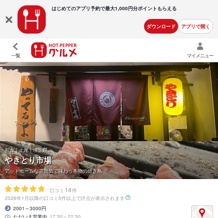
はじめてのアプリ予約で最大
1,000円分ポイントもらえる
ダウンロード
アプリで開く
一覧
マイメニュー
和食 | 上尾 | 埼玉県
やきとり市場
アットホームな雰囲気で味わう本物の焼き鳥
-
14
口コミ
件
2026年1月以降の口コミ5件以上で評点が表示されます
2001～3000円
ただいま営業中
17:30～22:30