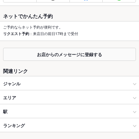
最大宴会収
－
容人数
ネットでかんたん予約
個室
なし
ご予約ならネット予約が便利です。
リクエスト予約
：来店日の前日17時まで受付
座敷
なし
掘りごたつ
なし
お店からのメッセージに登録する
カウンター
あり
関連リンク
ソファー
なし
ジャンル
テラス席
なし
和食
エリア
貸切
貸切不可
設備
焼き鳥・鶏料理
上尾
駅
Wi-Fi
未確認
上尾・北上尾・蓮田 × 和食
上尾 × 和食
上尾駅
ランキング
バリアフリ
なし
ー
上尾・北上尾・蓮田 × 焼き鳥・鶏料理
上尾 × 焼き鳥・鶏料理
埼玉のグルメランキング