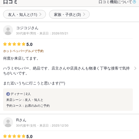
口コミ
口コミ機能について
友人・知人と(11)
家族・子供と(3)
コジコジさん
30代後半/男性・来店日：2026/05/21
5.0
ホットペッパーグルメで予約
何度か来店してます。
ハラミやレバー、絶品です、店主さんや店員さんも物凄く丁寧な接客で気持
ちがいいです。
また近いうちに行こうと思います(^^)
ディナー | 2人
来店シーン：友人・知人と
予約コース：お席のみのご予約
Rさん
30代後半/女性・来店日：2025/12/30
5.0