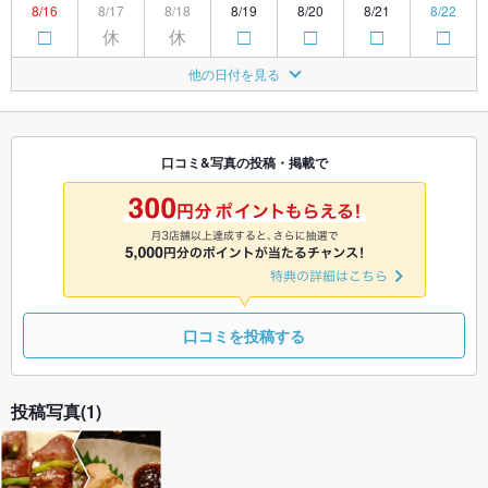
8/16
8/17
8/18
8/19
8/20
8/21
8/22
休
休
□
□
□
□
□
8/23
8/24
8/25
8/26
8/27
8/28
8/29
他の日付を見る
休
TEL
□
□
□
□
□
8/30
8/31
9/1
9/2
9/3
9/4
9/5
休
□
□
□
□
□
□
口コミ&写真の投稿・掲載で
9/6
9/7
9/8
9/9
9/10
9/11
9/12
休
□
□
□
□
□
□
口コミを投稿する
投稿写真(1)