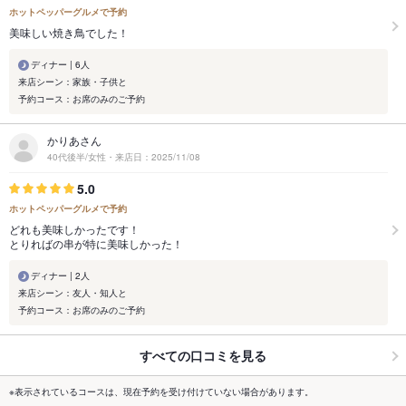
ホットペッパーグルメで予約
美味しい焼き鳥でした！
ディナー | 6人
来店シーン：家族・子供と
予約コース：お席のみのご予約
かりあさん
40代後半/女性・来店日：2025/11/08
5.0
ホットペッパーグルメで予約
どれも美味しかったです！
とりればの串が特に美味しかった！
ディナー | 2人
来店シーン：友人・知人と
予約コース：お席のみのご予約
すべての口コミを見る
※表示されているコースは、現在予約を受け付けていない場合があります。