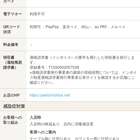
カード
電子マネー
利用不可
QRコード
利用可 ：PayPay、楽天ペイ、d払い、au PAY、メルペイ
決済
料金備考
－
領収書
適格請求書（インボイス）の要件を満たした領収書を発行しま
（適格簡易
す。
請求書）
登録番号：T1030002057539
※適格請求書発行事業者の最新の登録状態については、インボイ
ス制度適格請求書発行事業者公表サイトを確認するか店舗にご
確認ください。
お店のHP
https://yakitoriichiba.net/
感染症対策
お客様への
入店時
取り組み
入店時の検温あり、店内に消毒液設置
客席へのご案内
テーブル毎に仕切りあり、カウンター席に仕切りあり