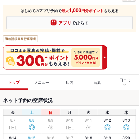
1,000
はじめてのアプリ予約で
最大
円分ポイント
もらえる
アプリ
でひらく
適格請求書発行事業者
口コミ
トップ
メニュー
店内
写真
11
ネット予約の空席状況
金
土
日
月
火
水
木
8/7
8/8
8/9
8/10
8/11
8/12
8/13
TEL
休
TEL
休
◎
◎
◎
8/14
8/15
8/16
8/17
8/18
8/19
8/20