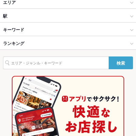
アジア・エスニック料理
エリア
貸切
貸切不可 ：25名から可
設備
タイ・ベトナム料理
その他東京都
駅
Wi-Fi
あり
東京都その他 × アジア・エスニック料理
その他東京都 × アジア・エスニック料理
飯田橋駅
キーワード
バリアフリ
なし
ー
東京都その他 × タイ・ベトナム料理
その他東京都 × タイ・ベトナム料理
ランキング
卵焼き
手羽先
からあげ
炉ばた焼き・炙り焼き
エビ料理
カキ料理・オイスター
カニ料理
にんにく料理
ソーセージ
焼きそば
駐車場
なし
飯田橋駅 × アジア・エスニック料理
東京
東京のグルメランキング
検索
鶏皮
ステーキ
餃子
チャーハン
生春巻き
グリーンカレー
ガパオ
英語メニュ
あり
飯田橋駅 × タイ・ベトナム料理
東京 × アジア・エスニック料理
東京のアジア・エスニック料理ランキング
ー
タイスキ
レッドカレー
パクチー
デザート
カレーラーメン
東京 × タイ・ベトナム料理
東京のタイ・ベトナム料理ランキング
その他設備
－
その他
東京都その他のグルメランキング
飲み放題
あり
東京都その他のアジア・エスニック料理ランキング
食べ放題
あり
その他東京都のグルメランキング
お子様連れ
お子様連れ歓迎