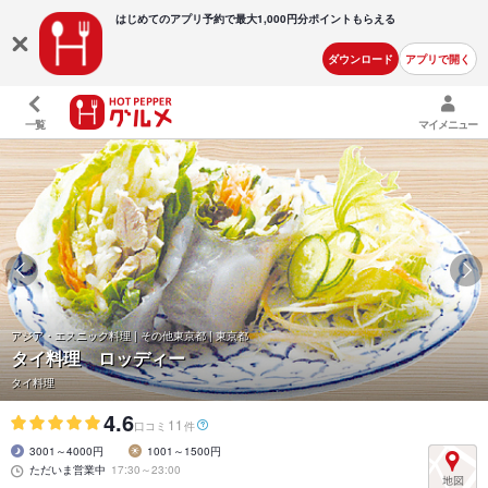
はじめてのアプリ予約で最大
1,000円分ポイントもらえる
ダウンロード
アプリで開く
一覧
マイメニュー
アジア・エスニック料理 | その他東京都 | 東京都
タイ料理 ロッディー
タイ料理
4.6
11
口コミ
件
3001～4000円
1001～1500円
ただいま営業中
17:30～23:00