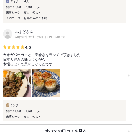
ディナー | 4人
会計：3,001～4,000円/人
来店シーン：友人・知人と
予約コース：お席のみのご予約
みまどさん
50代前半/女性・投稿日：2026/05/28
4.0
カオガパオガイと生春巻きをランチで頂きました
日本人好みの味つけながら
本場っぽくて美味しかったです
ランチ
会計：1,001～1,500円/人
来店シーン：友人・知人と
すべての口コミを見る