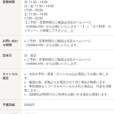
営業時間
月: 11:30～14:00
火～金: 11:30～14:00
17:30～23:00
土: 11:30～14:00
17:30～22:00
【ご予約・営業時間のご確認は当店ホームページ
（roddee.info）からお願いいたします～！】→ 『タイ料理 ロ
ッディー』と検索して下さい<(_ _)>
お問い合わ
※ ご予約・営業時間のご確認は当店ホームページ
せ時間
（roddee.info）からお願いいたします。
定休日
日、祝日
※ ご予約・営業時間のご確認は当店ホームページ
（roddee.info）からお願いいたします。
キャンセル
※ 当日の予約・変更・キャンセルはお電話にてお願い致しま
規定
す。
※ 確認の為、店舗よりお電話させて頂く場合が御座います。
※ 事前連絡なくコースをキャンセルされた場合は、代金を頂戴
致します。
※ 混雑時は2時間でのご利用をお願いする場合も御座います。
予算詳細
2000円