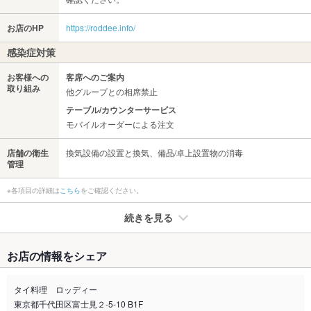
お店のHP
https://roddee.info/
感染症対策
お客様への
客席へのご案内
取り組み
他グループとの相席禁止
テーブル/カウンターサービス
モバイルオーダーによる注文
店舗の衛生
換気設備の設置と換気、備品/卓上設置物の消毒
管理
※各項目の詳細は
こちら
をご確認ください。
続きを見る
たばこ
お店の情報をシェア
禁煙・喫煙
全席禁煙
喫煙エリア有
タイ料理 ロッディー
東京都千代田区富士見２-5-10 B1F
喫煙専用室
なし