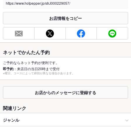
https://www.hotpepper.jp/strJ000229057/
※2020年4月1日～受動喫煙対策に関する法律が施行されています。正しい情報はお店へお問い
合わせください。
お店情報をコピー
お席
総席数
24席
最大宴会収
24人
容人数
ネットでかんたん予約
個室
なし
ご予約ならネット予約が便利です。
即予約
：来店日の当日20時まで受付
※曜日、コースによって締切が異なる場合があります。
座敷
なし
掘りごたつ
なし
お店からのメッセージに登録する
カウンター
なし
関連リンク
ソファー
なし
ジャンル
テラス席
なし