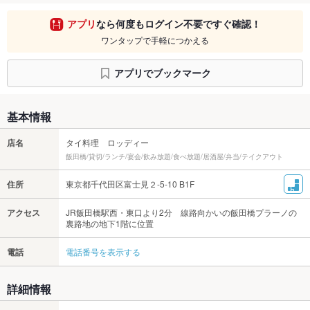
アプリ
なら何度もログイン不要ですぐ確認！
ワンタップで手軽につかえる
アプリでブックマーク
基本情報
店名
タイ料理 ロッディー
飯田橋/貸切/ランチ/宴会/飲み放題/食べ放題/居酒屋/弁当/テイクアウト
住所
東京都千代田区富士見２-5-10 B1F
アクセス
JR飯田橋駅西・東口より2分 線路向かいの飯田橋プラーノの
裏路地の地下1階に位置
電話
電話番号を表示する
詳細情報