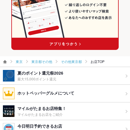
その他東京都のアジア・エスニック料理ランキング
ウェディン
サプライズ等、相談承ります♪お気軽にご相談ください。
グパーティ
ー二次会
お祝い・サ
可
プライズ対
応
備考
ご予約はホームページ（roddee.info）からお願いします→ 『タ
イ料理 ロッディー』と検索して下さい(^^)/
東京
東京都その他
その他東京都
お店TOP
夏のポイント還元祭2026
最大15,000ポイント還元
ホットペッパーグルメについて
マイルがたまるお店特集！
マイルがたまるお店をご紹介
今日明日予約できるお店