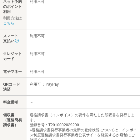
ネット予約
利用不可
のポイント
利用
利用方法は
こちら
スマート
利用不可
支払い
クレジット
利用不可
カード
電子マネー
利用不可
QRコード
利用可 ：PayPay
決済
料金備考
－
領収書
適格請求書（インボイス）の要件を満たした領収書を発行しま
（適格簡易
す。
請求書）
登録番号：T2010002029290
※適格請求書発行事業者の最新の登録状態については、インボイ
ス制度適格請求書発行事業者公表サイトを確認するか店舗にご
確認ください。