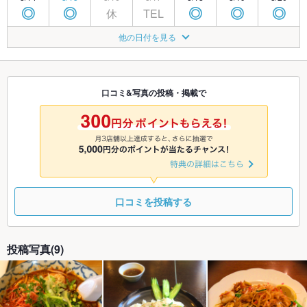
休
TEL
◎
◎
◎
◎
◎
8/21
8/22
8/23
8/24
8/25
8/26
8/27
他の日付を見る
休
TEL
◎
◎
◎
◎
◎
8/28
8/29
8/30
8/31
9/1
9/2
9/3
休
TEL
◎
◎
◎
◎
◎
口コミ&写真の投稿・掲載で
9/4
9/5
9/6
9/7
9/8
9/9
9/10
休
TEL
◎
◎
◎
◎
◎
口コミを投稿する
投稿写真(9)