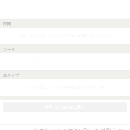
時間
人数、日付を選ぶとネット予約可能な時間が表示されます
コース
人数、日付、時間を選ぶとネット予約可能なコースが表示されます
席タイプ
コースを選ぶとネット予約可能な席が表示されます
予約入力画面に進む
このページは、ホットペッパーグルメの予約システムを利用しています。