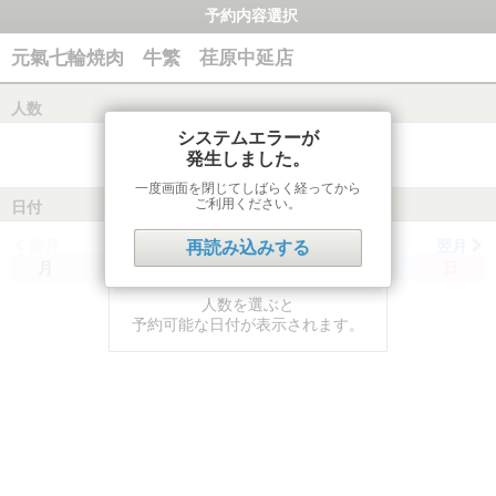
予約内容選択
元氣七輪焼肉 牛繁 荏原中延店
人数
システムエラーが
発生しました。
一度画面を閉じてしばらく経ってから
ご利用ください。
日付
前月
翌月
再読み込みする
月
火
水
木
金
土
日
人数を選ぶと
予約可能な日付が表示されます。