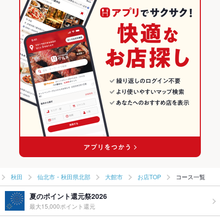
秋田 × 焼肉
仙北市・秋田県北部のグルメランキング
仙北市・秋田県北部の焼肉・ホルモンランキング
大館市のグルメランキング
秋田
仙北市・秋田県北部
大館市
お店TOP
コース一覧
夏のポイント還元祭2026
最大15,000ポイント還元