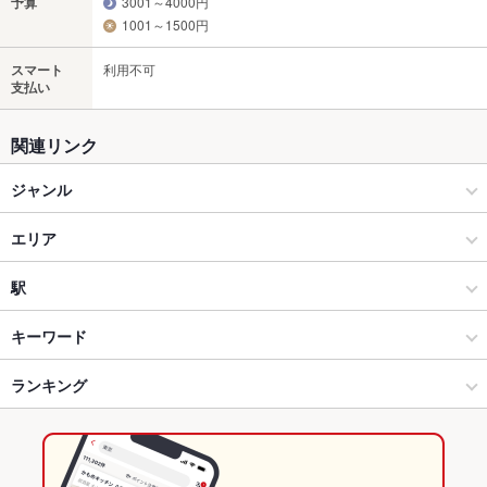
予算
3001～4000円
1001～1500円
スマート
利用不可
支払い
関連リンク
ジャンル
焼肉・ホルモン
エリア
焼肉
大館市
駅
仙北市・秋田県北部 × 焼肉・ホルモン
大館市 × 焼肉・ホルモン
大館駅
キーワード
仙北市・秋田県北部 × 焼肉
大館市 × 焼肉
東大館駅
ランキング
エビ料理
にんにく料理
ウインナー
ソーセージ
焼きそば
レバー
鶏皮
牛タン
ビビンバ
石焼きビビンバ
冷麺
ケーキ
東大館駅 × 焼肉・ホルモン
秋田
秋田のグルメランキング
チーズフォンデュ
たこ焼き
油そば
みそラーメン
味噌ラーメン
東大館駅 × 焼肉
秋田 × 焼肉・ホルモン
秋田の焼肉・ホルモンランキング