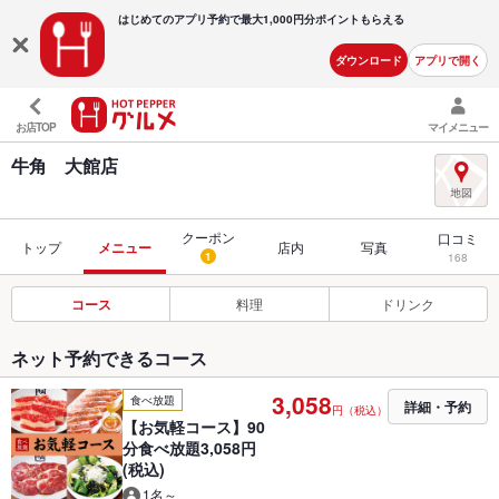
はじめてのアプリ予約で最大
1,000円分ポイントもらえる
ダウンロード
アプリで開く
お店TOP
マイメニュー
牛角 大館店
クーポン
口コミ
トップ
メニュー
店内
写真
1
168
コース
料理
ドリンク
ネット予約できるコース
3,058
食べ放題
詳細・予約
円（税込）
【お気軽コース】90
分食べ放題3,058円
(税込)
1名～