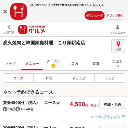
はじめてのアプリ予約で最大
1,000円分ポイントもらえる
ダウンロード
アプリで開く
お店TOP
マイメニュー
炭火焼肉と韓国家庭料理 こり家駅南店
クーポン
口コミ
トップ
メニュー
店内
写真
4
34
コース
料理
ドリンク
ランチ
ネット予約できるコース
宴会4500円（税込） コース☆
4,500
詳細・予約
円（税込）
10品
4～40名
クーポン2件をみる
宴会5500円（税込）コース☆