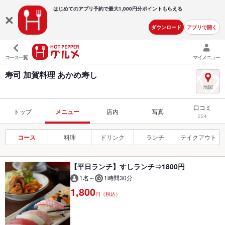
はじめてのアプリ予約で最大
1,000円分ポイントもらえる
ダウンロード
アプリで開く
コース一覧
マイメニュー
寿司 加賀料理 あかめ寿し
口コミ
トップ
メニュー
店内
写真
224
コース
料理
ドリンク
ランチ
テイクアウト
【平日ランチ】すしランチ⇒1800円
1名～
1時間30分
1,800
円（税込）