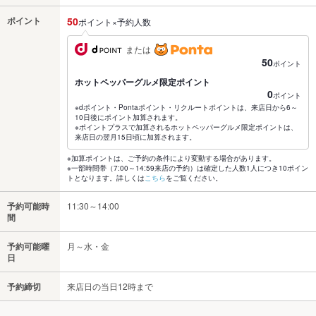
ポイント
50
ポイント×予約人数
または
50
ポイント
ホットペッパーグルメ限定ポイント
0
ポイント
※dポイント・Pontaポイント・リクルートポイントは、来店日から6～
10日後にポイント加算されます。
※ポイントプラスで加算されるホットペッパーグルメ限定ポイントは、
来店日の翌月15日頃に加算されます。
※加算ポイントは、ご予約の条件により変動する場合があります。
※一部時間帯（7:00～14:59来店の予約）は確定した人数1人につき10ポイン
トとなります。詳しくは
こちら
をご覧ください。
予約可能時
11:30～14:00
間
予約可能曜
月～水・金
日
予約締切
来店日の当日12時まで