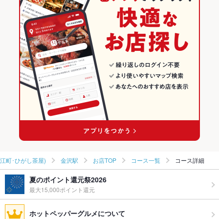
石川 × 寿司
石川の寿司ランキング
金沢(金沢駅･近江町･ひがし茶屋)のグルメランキング
金沢(金沢駅･近江町･ひがし茶屋)の和食ランキング
金沢(金沢駅･近江町･ひがし茶屋)の寿司ランキング
金沢駅のグルメランキング
金沢駅の和食ランキング
金沢駅の寿司ランキング
近江町･ひがし茶屋)
金沢駅
お店TOP
コース一覧
コース詳細
夏のポイント還元祭2026
最大15,000ポイント還元
ホットペッパーグルメについて