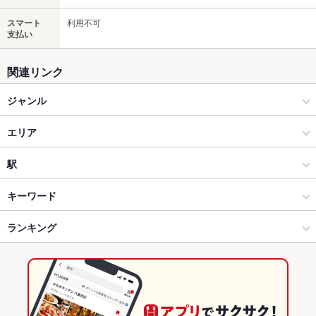
スマート
利用不可
支払い
関連リンク
ジャンル
和食
エリア
寿司
金沢駅
駅
金沢(金沢駅･近江町･ひがし茶屋) × 和食
金沢駅 × 和食
金沢駅
キーワード
金沢(金沢駅･近江町･ひがし茶屋) × 寿司
金沢駅 × 寿司
ランキング
からあげ
塩辛
ウニ料理
エビ料理
カニ料理
刺身
白子
ふぐ・てっちり
ちらし寿司
うなぎ
天ぷら
茶碗蒸し
デザート
金沢駅 × 和食
石川
石川のグルメランキング
金沢駅 × 寿司
石川 × 和食
石川の和食ランキング