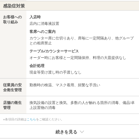
感染症対策
お客様への
入店時
取り組み
店内に消毒液設置
客席へのご案内
カウンター席に仕切りあり、席毎に一定間隔あり、他グループ
との相席禁止
テーブル/カウンターサービス
オーダー時にお客様と一定間隔保持、料理の大皿提供なし
会計処理
現金等受け渡し時の手渡しなし
従業員の安
勤務時の検温、マスク着用、頻繁な手洗い
全衛生管理
店舗の衛生
換気設備の設置と換気、多数の人が触れる箇所の消毒、備品/卓
管理
上設置物の消毒
※各項目の詳細は
こちら
をご確認ください。
続きを見る