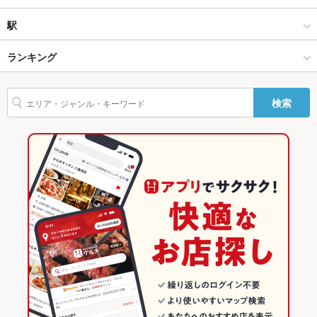
ソファー
なし
中華全般
多治見市
駅
テラス席
なし
多治見・土岐 × 中華
多治見市 × 中華
多治見駅
ランキング
貸切
貸切不可
多治見・土岐 × 中華全般
多治見市 × 中華全般
岐阜のグルメランキング
設備
検索
多治見駅 × 中華
岐阜
岐阜の中華ランキング
Wi-Fi
未確認
多治見駅 × 中華全般
岐阜 × 中華
岐阜の中華全般ランキング
バリアフリ
なし
ー
岐阜 × 中華全般
多治見・土岐のグルメランキング
駐車場
あり ：7台
多治見市のグルメランキング
その他設備
－
その他
飲み放題
なし
食べ放題
なし