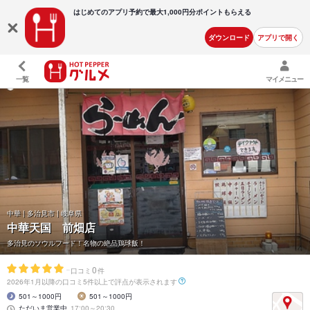
はじめてのアプリ予約で最大
1,000円分ポイントもらえる
ダウンロード
アプリで開く
一覧
マイメニュー
中華 | 多治見市 | 岐阜県
中華天国 前畑店
多治見のソウルフード！名物の絶品鶏球飯！
-
0
口コミ
件
2026年1月以降の口コミ5件以上で評点が表示されます
501～1000円
501～1000円
ただいま営業中
17:00～20:30