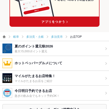
お子様連れ
お子様連れOK
ウェディン
－
グパーティ
ー二次会
備考
－
岐阜
多治見・土岐
多治見市
お店TOP
夏のポイント還元祭2026
最大15,000ポイント還元
ホットペッパーグルメについて
マイルがたまるお店特集！
マイルがたまるお店をご紹介
今日明日予約できるお店
急ぎの飲み会でもネット予約OK！