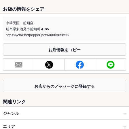
たばこ
お店の情報をシェア
禁煙・喫煙
全席禁煙
中華天国 前畑店
喫煙専用室
なし
岐阜県多治見市前畑町４-85
https://www.hotpepper.jp/strJ000365852/
※2020年4月1日～受動喫煙対策に関する法律が施行されています。正しい情報はお店へお問い
合わせください。
お店情報をコピー
お席
総席数
18席
最大宴会収
－
容人数
お店からのメッセージに登録する
個室
なし
座敷
なし
関連リンク
掘りごたつ
なし
ジャンル
カウンター
なし
中華
エリア