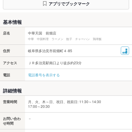
アプリでブックマーク
基本情報
店名
中華天国 前畑店
中華 中国料理 ラーメン 餃子 チャーハン 鶏球飯
住所
岐阜県多治見市前畑町４-85
アクセス
ＪＲ多治見駅南口より徒歩約23分
電話
電話番号を表示する
詳細情報
営業時間
月、火、木～日、祝日、祝前日: 11:30～14:30
17:00～20:30
お問い合わ
－
せ時間