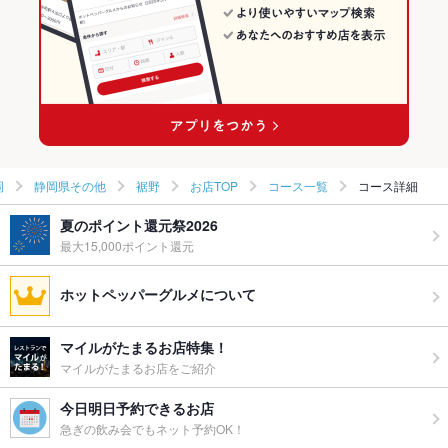
静岡県その他 × 粉もの全般
静岡 × お好み焼き・もんじゃ
裾野の居酒屋ランキング
長泉なめり駅 × お好み焼き・もんじゃ
静岡 × 粉もの全般
長泉なめり駅 × 粉もの全般
岡
静岡県その他
裾野
お店TOP
コース一覧
コース詳細
夏のポイント還元祭2026
最大15,000ポイント還元
ホットペッパーグルメについて
マイルがたまるお店特集！
マイルがたまるお店をご紹介
今日明日予約できるお店
急ぎの飲み会でもネット予約OK！