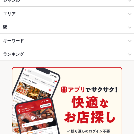
居酒屋
エリア
洋・和洋・各国料理・その他
裾野
駅
静岡県その他 × 居酒屋
裾野 × 居酒屋
長泉なめり駅
キーワード
静岡県その他 × 洋・和洋・各国料理・その他
裾野 × 洋・和洋・各国料理・その他
ランキング
エビ料理
カキ料理・オイスター
カニ料理
にんにく料理
チョリソー
うどん
そば
牛すじ
焼きそば
ステーキ
ハンバーグ
シーフード
長泉なめり駅 × 居酒屋
裾野 × お好み焼き・もんじゃ
静岡のグルメランキング
小籠包
パンケーキ
パフェ
デザート
油そば
とんこつラーメン
長泉なめり駅 × 洋・和洋・各国料理・その他
裾野 × 粉もの全般
静岡の居酒屋ランキング
担々麺
広島お好み焼き
明太子チーズもんじゃ
お好み焼き・もんじゃ
静岡
静岡県その他のグルメランキング
粉もの全般
静岡 × 居酒屋
静岡県その他の居酒屋ランキング
静岡県その他 × お好み焼き・もんじゃ
静岡 × 洋・和洋・各国料理・その他
裾野のグルメランキング