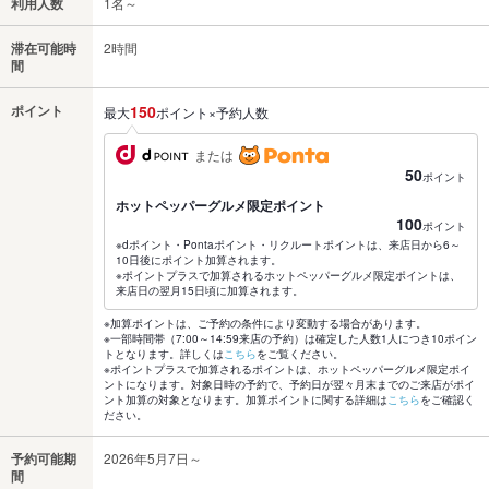
利用人数
1名～
滞在可能時
2時間
間
ポイント
150
最大
ポイント×予約人数
または
50
ポイント
ホットペッパーグルメ限定ポイント
100
ポイント
※dポイント・Pontaポイント・リクルートポイントは、来店日から6～
10日後にポイント加算されます。
※ポイントプラスで加算されるホットペッパーグルメ限定ポイントは、
来店日の翌月15日頃に加算されます。
※加算ポイントは、ご予約の条件により変動する場合があります。
※一部時間帯（7:00～14:59来店の予約）は確定した人数1人につき10ポイン
トとなります。詳しくは
こちら
をご覧ください。
※ポイントプラスで加算されるポイントは、ホットペッパーグルメ限定ポイ
ントになります。対象日時の予約で、予約日が翌々月末までのご来店がポイ
ント加算の対象となります。加算ポイントに関する詳細は
こちら
をご確認く
ださい。
予約可能期
2026年5月7日～
間