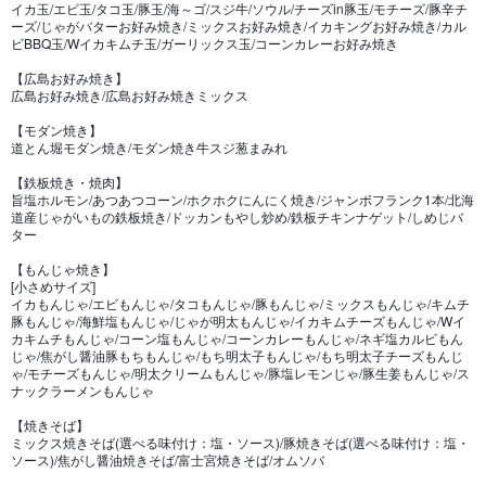
イカ玉/エビ玉/タコ玉/豚玉/海～ゴ/スジ牛/ソウル/チーズin豚玉/モチーズ/豚辛チ
ーズ/じゃがバターお好み焼き/ミックスお好み焼き/イカキングお好み焼き/カル
ビBBQ玉/Wイカキムチ玉/ガーリックス玉/コーンカレーお好み焼き
【広島お好み焼き】
広島お好み焼き/広島お好み焼きミックス
【モダン焼き】
道とん堀モダン焼き/モダン焼き牛スジ葱まみれ
【鉄板焼き・焼肉】
旨塩ホルモン/あつあつコーン/ホクホクにんにく焼き/ジャンボフランク1本/北海
道産じゃがいもの鉄板焼き/ドッカンもやし炒め/鉄板チキンナゲット/しめじバ
ター
【もんじゃ焼き】
[小さめサイズ]
イカもんじゃ/エビもんじゃ/タコもんじゃ/豚もんじゃ/ミックスもんじゃ/キムチ
豚もんじゃ/海鮮塩もんじゃ/じゃが明太もんじゃ/イカキムチーズもんじゃ/Wイ
カキムチもんじゃ/コーン塩もんじゃ/コーンカレーもんじゃ/ネギ塩カルビもん
じゃ/焦がし醤油豚もちもんじゃ/もち明太子もんじゃ/もち明太子チーズもんじ
ゃ/モチーズもんじゃ/明太クリームもんじゃ/豚塩レモンじゃ/豚生姜もんじゃ/ス
ナックラーメンもんじゃ
【焼きそば】
ミックス焼きそば(選べる味付け：塩・ソース)/豚焼きそば(選べる味付け：塩・
ソース)/焦がし醤油焼きそば/富士宮焼きそば/オムソバ