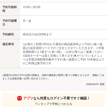
予約可能時
10:00～20:30
間
予約可能曜
月～金
日
予約締切
来店日の当日20時まで
補足事項
○お席のご利用120分(L.O.最初の商品提供時より70分) ※食べ放
題は1組全員同コースでのご注文とさせていただきます。/○空皿
交換制度(1人1皿ずつ) 食べ残し・お持ち帰りはご遠慮ください
※追加オーダーは器と交換にて承ります[★がついているメニュ
ーは空皿交換制度対象外です]/○食べ放題のご予約 10名様以上で
のご利用は要予約です
※更新日が2021/3/31以前の情報は、当時の価格及び税率に基づく情報となります。 価格につき
ましては直接店舗へお問い合わせください。
2026/05/07 更新
アプリ
なら何度もログイン不要ですぐ確認！
ワンタップで手軽につかえる