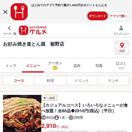
はじめてのアプリ予約で最大
1,000円分ポイントもらえる
ダウンロード
アプリで開く
コース一覧
マイメニュー
お好み焼き道とん堀 裾野店
クーポン
口コミ
トップ
メニュー
店内
写真
5
208
コース
料理
ドリンク
ランチ
食べ放題
【カジュアルコース】いろいろなメニューが食
べ放題！全80品◆2910円(税込)［平日］
80品
1名～
2時間
2,910
円（税込）
シニア割引(65歳以上)税込2410円/ジュニア割引(小学生対象)税込