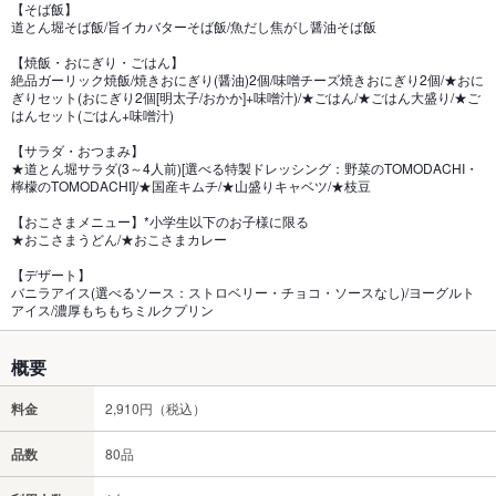
【そば飯】
道とん堀そば飯/旨イカバターそば飯/魚だし焦がし醤油そば飯
【焼飯・おにぎり・ごはん】
絶品ガーリック焼飯/焼きおにぎり(醤油)2個/味噌チーズ焼きおにぎり2個/★おに
ぎりセット(おにぎり2個[明太子/おかか]+味噌汁)/★ごはん/★ごはん大盛り/★ご
はんセット(ごはん+味噌汁)
【サラダ・おつまみ】
★道とん堀サラダ(3～4人前)[選べる特製ドレッシング：野菜のTOMODACHI・
檸檬のTOMODACHI]/★国産キムチ/★山盛りキャベツ/★枝豆
【おこさまメニュー】*小学生以下のお子様に限る
★おこさまうどん/★おこさまカレー
【デザート】
バニラアイス(選べるソース：ストロベリー・チョコ・ソースなし)/ヨーグルト
アイス/濃厚もちもちミルクプリン
概要
料金
2,910円（税込）
品数
80品