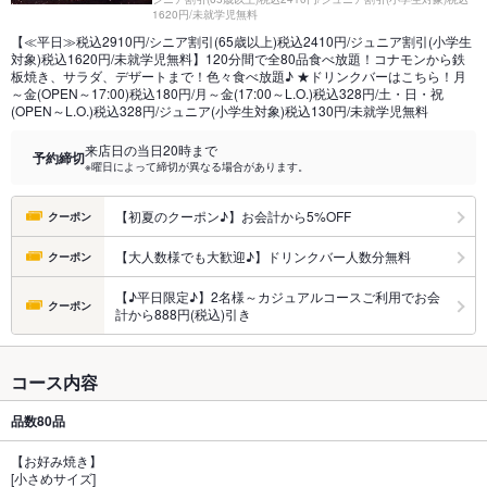
1620円/未就学児無料
【≪平日≫税込2910円/シニア割引(65歳以上)税込2410円/ジュニア割引(小学生
対象)税込1620円/未就学児無料】120分間で全80品食べ放題！コナモンから鉄
板焼き、サラダ、デザートまで！色々食べ放題♪ ★ドリンクバーはこちら！月
～金(OPEN～17:00)税込180円/月～金(17:00～L.O.)税込328円/土・日・祝
(OPEN～L.O.)税込328円/ジュニア(小学生対象)税込130円/未就学児無料
来店日の当日20時まで
予約締切
※曜日によって締切が異なる場合があります。
【初夏のクーポン♪】お会計から5%OFF
クーポン
【大人数様でも大歓迎♪】ドリンクバー人数分無料
クーポン
【♪平日限定♪】2名様～カジュアルコースご利用でお会
クーポン
計から888円(税込)引き
コース内容
品数
80品
【お好み焼き】
[小さめサイズ]