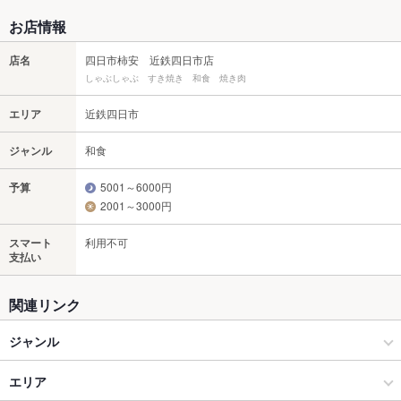
お店情報
店名
四日市柿安 近鉄四日市店
しゃぶしゃぶ すき焼き 和食 焼き肉
エリア
近鉄四日市
ジャンル
和食
予算
5001～6000円
2001～3000円
スマート
利用不可
支払い
関連リンク
ジャンル
和食
エリア