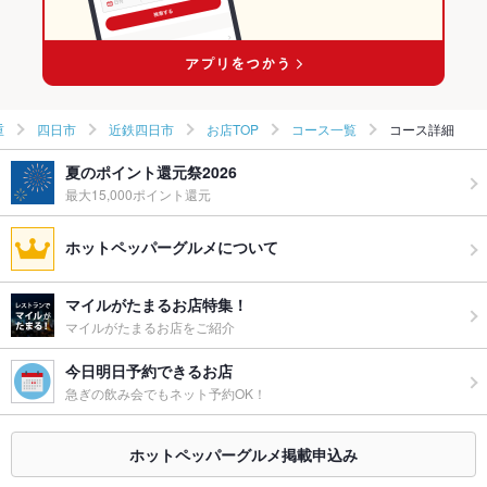
近鉄四日市の和食ランキング
近鉄四日市のしゃぶしゃぶ・すき焼きランキング
重
四日市
近鉄四日市
お店TOP
コース一覧
コース詳細
夏のポイント還元祭2026
最大15,000ポイント還元
ホットペッパーグルメについて
マイルがたまるお店特集！
マイルがたまるお店をご紹介
今日明日予約できるお店
急ぎの飲み会でもネット予約OK！
ホットペッパーグルメ掲載申込み