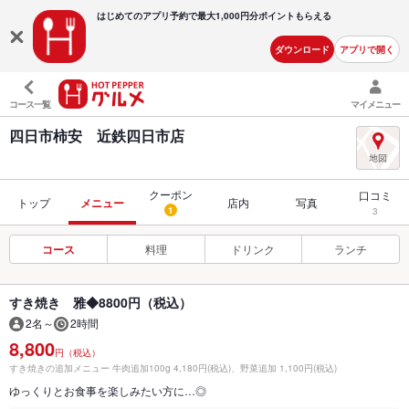
はじめてのアプリ予約で最大
1,000円分ポイントもらえる
ダウンロード
アプリで開く
コース一覧
マイメニュー
四日市柿安 近鉄四日市店
クーポン
口コミ
トップ
メニュー
店内
写真
1
3
コース
料理
ドリンク
ランチ
すき焼き 雅◆8800円（税込）
2名～
2時間
8,800
円（税込）
すき焼きの追加メニュー 牛肉追加100g 4,180円(税込)、野菜追加 1,100円(税込)
ゆっくりとお食事を楽しみたい方に…◎