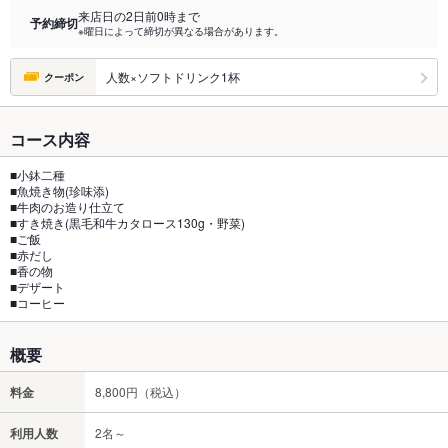
来店日の2日前0時まで
予約締切
※曜日によって締切が異なる場合があります。
人数×ソフトドリンク1杯
クーポン
コース内容
■小鉢二種
■魚焼き物(珍味添)
■牛肉のお造り仕立て
■すき焼き(黒毛和牛カタロース130g・野菜)
■ご飯
■赤だし
■香の物
■デザート
■コーヒー
概要
料金
8,800円（税込）
利用人数
2名～