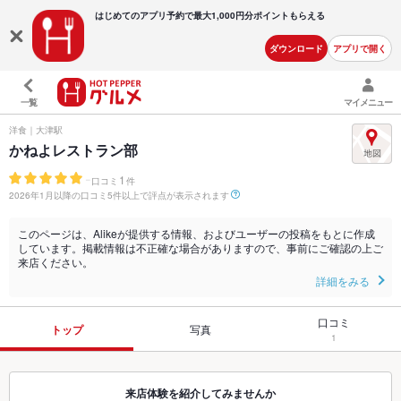
はじめてのアプリ予約で最大
1,000円分ポイントもらえる
ダウンロード
アプリで開く
一覧
マイメニュー
洋食｜大津駅
かねよレストラン部
-
1
口コミ
件
2026年1月以降の口コミ5件以上で評点が表示されます
このページは、Alikeが提供する情報、およびユーザーの投稿をもとに作成
しています。掲載情報は不正確な場合がありますので、事前にご確認の上ご
来店ください。
詳細をみる
口コミ
トップ
写真
1
来店体験を紹介してみませんか