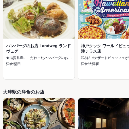
ハンバーグのお店 Landweg ランド
神戸クック ワールドビュッ
ヴェグ
津テラス店
★滋賀県産にこだわったハンバーグのお…
和/洋/中/デザートビュッフェ
洋食/堅田
洋食/大津駅
大津駅の洋食のお店