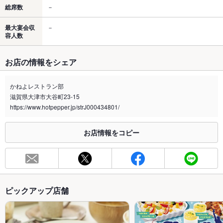
総席数
－
最大宴会収
－
容人数
お店の情報をシェア
かねよレストラン部
滋賀県大津市大谷町23-15
https://www.hotpepper.jp/strJ000434801/
お店情報をコピー
ピックアップ店舗