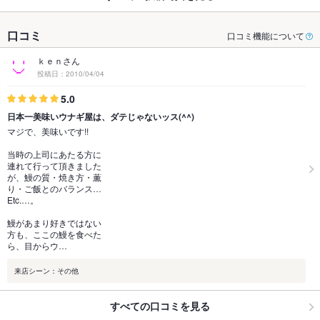
口コミ
口コミ機能について
ｋｅｎさん
投稿日：2010/04/04
5.0
日本一美味いウナギ屋は、ダテじゃないッス(^^)
マジで、美味いです!!
当時の上司にあたる方に
連れて行って頂きました
が、鰻の質・焼き方・薫
り・ご飯とのバランス…
Etc.…。
鰻があまり好きではない
方も、ここの鰻を食べた
ら、目からウ…
来店シーン：その他
すべての口コミを見る