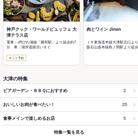
神戸クック・ワールドビュッフェ 大
肉とワイン Jinen
津テラス店
電車：JRびわ湖線「膳所駅」より徒歩約7
ＪＲ東海道本線大津駅北口より
分 車：湖岸道路沿いすぐ
阪石山坂本線島ノ関駅より徒歩
津線上栄町駅より徒歩10分
ネット予約
大津の特集
2
ビアガーデン・ＢＢＱにおすすめ
25
おいしいお肉が食べたい！
5
食事メインで楽しめるお店
特集一覧を見る