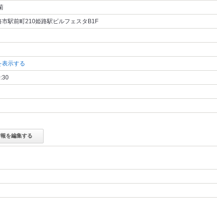
菊
市駅前町210姫路駅ビルフェスタB1F
を表示する
:30
情報を編集する