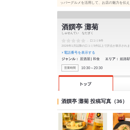
ッパーグルメを活用して、お店の魅力を伝え
酒饌亭 灘菊
しゅせんてい なだぎく
-
口コミ9件
2026年1月以降の口コミ5件以上で評点が表示され
電話番号を表示する
ジャンル
居酒屋
和食
エリア
姫路
10:30～20:30
営業時間
酒饌亭 灘菊 投稿写真（36）