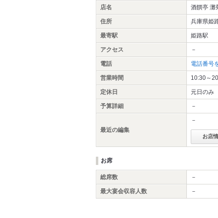
店名
酒饌亭 灘
住所
兵庫県姫路
最寄駅
姫路駅
アクセス
－
電話
電話番号
営業時間
10:30～20
定休日
元日のみ
予算詳細
－
－
最近の編集
お店
お席
総席数
－
最大宴会収容人数
－