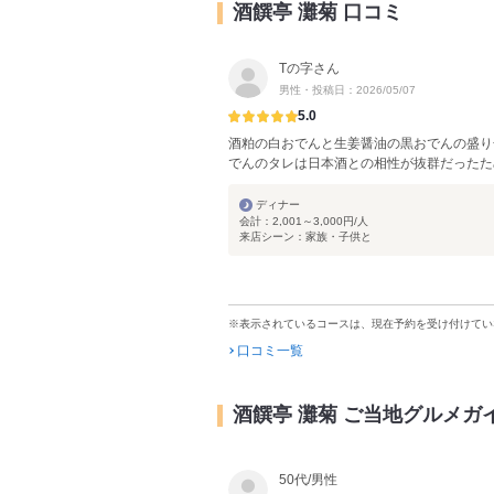
酒饌亭 灘菊 口コミ
Tの字さん
男性・投稿日：2026/05/07
5.0
酒粕の白おでんと生姜醤油の黒おでんの盛り
でんのタレは日本酒との相性が抜群だったた
ディナー
会計：2,001～3,000円/人
来店シーン：家族・子供と
※表示されているコースは、現在予約を受け付けてい
口コミ一覧
酒饌亭 灘菊 ご当地グルメガ
50代/男性