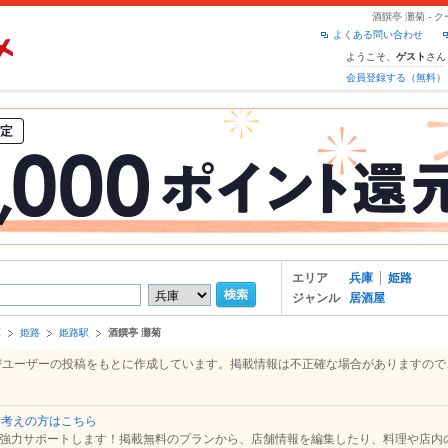
酒饌亭 灘菊 -
よくある問い合わせ
ようこそ、
さん
ゲスト
会員登録する（無料）
エリア
兵庫
姫路
ジャンル
居酒屋
庫
姫路
姫路駅
酒饌亭 灘菊
およびユーザーの投稿をもとに作成しています。掲載情報は不正確な場合がありますの
お考えの方はこちら
強力サポートします！掲載無料のプランから、店舗情報を編集したり、料理や店内