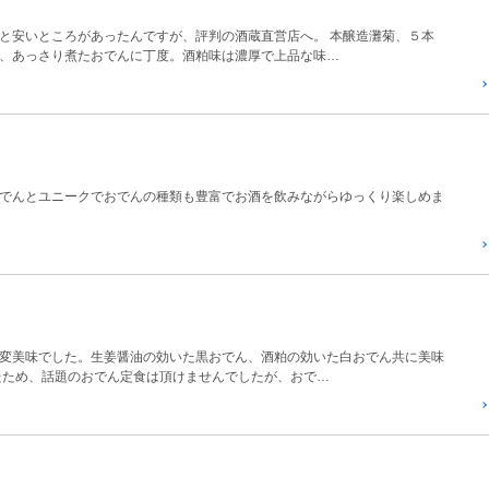
と安いところがあったんですが、評判の酒蔵直営店へ。 本醸造灘菊、５本
、あっさり煮たおでんに丁度。酒粕味は濃厚で上品な味…
でんとユニークでおでんの種類も豊富でお酒を飲みながらゆっくり楽しめま
変美味でした。生姜醤油の効いた黒おでん、酒粕の効いた白おでん共に美味
たため、話題のおでん定食は頂けませんでしたが、おで…