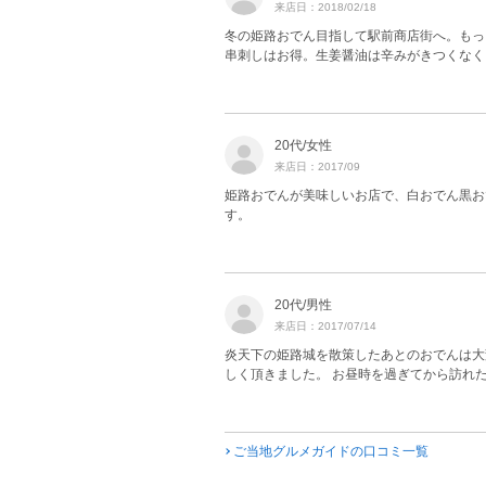
来店日：2018/02/18
冬の姫路おでん目指して駅前商店街へ。もっ
串刺しはお得。生姜醤油は辛みがきつくなく
20代/女性
来店日：2017/09
姫路おでんが美味しいお店で、白おでん黒お
す。
20代/男性
来店日：2017/07/14
炎天下の姫路城を散策したあとのおでんは大
しく頂きました。 お昼時を過ぎてから訪れ
ご当地グルメガイドの口コミ一覧