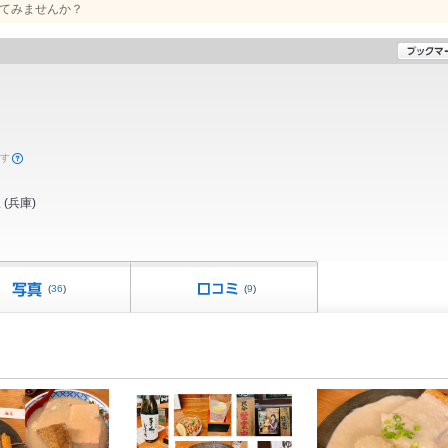
てみませんか？
ます
駅
(
兵庫
)
(
36
)
(
9
)