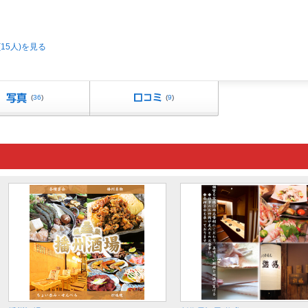
15人)を見る
(
36
)
(
9
)