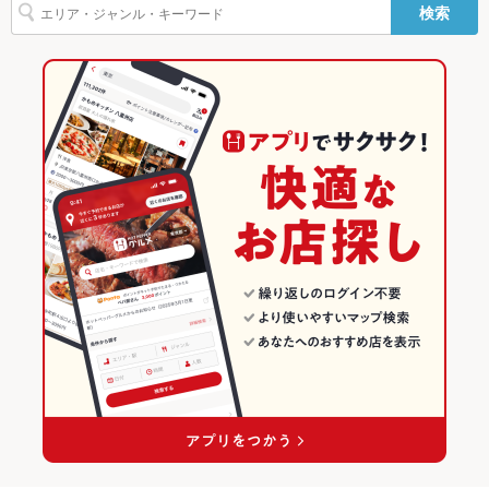
検索
豚焼肉
飲み放題
あり ：生ビールもOK！飲み放題あり！
宝殿駅 × 焼肉
兵庫 × 焼肉・ホルモン
兵庫の焼肉・ホルモンランキング
食べ放題
あり ：牛太といえば食べ放題！
兵庫 × 焼肉
加古川のグルメランキング
お子様連れ
お子様連れ歓迎 ：ファミリーで焼肉！お得な食べ放題コースも
加古川の焼肉・ホルモンランキング
有り！
加古川駅のグルメランキング
ウェディン
－
グパーティ
ー二次会
加古川駅の焼肉・ホルモンランキング
備考
－