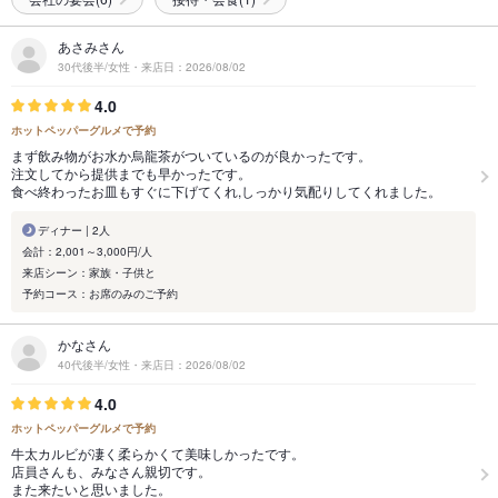
あさみさん
30代後半/女性・来店日：2026/08/02
4.0
ホットペッパーグルメで予約
まず飲み物がお水か烏龍茶がついているのが良かったです。
注文してから提供までも早かったです。
食べ終わったお皿もすぐに下げてくれ,しっかり気配りしてくれました。
ディナー | 2人
会計：2,001～3,000円/人
来店シーン：家族・子供と
予約コース：お席のみのご予約
かなさん
40代後半/女性・来店日：2026/08/02
4.0
ホットペッパーグルメで予約
牛太カルビが凄く柔らかくて美味しかったです。
店員さんも、みなさん親切です。
また来たいと思いました。