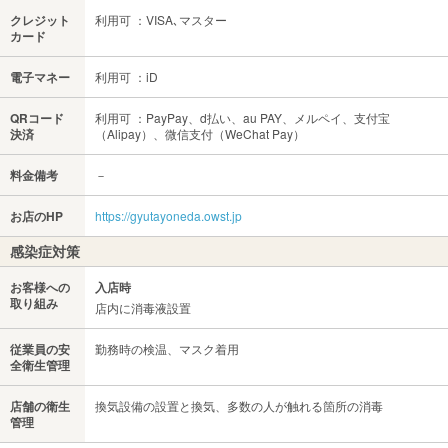
クレジット
利用可 ：VISA､マスター
カード
電子マネー
利用可 ：iD
QRコード
利用可 ：PayPay、d払い、au PAY、メルペイ、支付宝
決済
（Alipay）、微信支付（WeChat Pay）
料金備考
－
お店のHP
https://gyutayoneda.owst.jp
感染症対策
お客様への
入店時
取り組み
店内に消毒液設置
従業員の安
勤務時の検温、マスク着用
全衛生管理
店舗の衛生
換気設備の設置と換気、多数の人が触れる箇所の消毒
管理