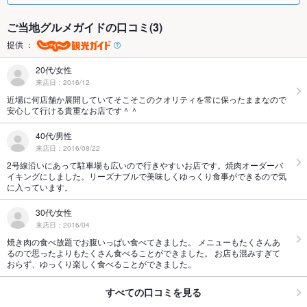
ご当地グルメガイドの口コミ(3)
提供 ：
20代/女性
来店日：2016/12
近場に何店舗か展開していてそこそこのクオリティを常に保ったままなので
安心して行ける貴重なお店です＾＾
40代/男性
来店日：2016/08/22
2号線沿いにあって駐車場も広いので行きやすいお店です。焼肉オーダーバ
イキングにしました。リーズナブルで美味しくゆっくり食事ができるので気
に入っています。
30代/女性
来店日：2016/04
焼き肉の食べ放題でお腹いっぱい食べてきました。 メニューもたくさんあ
るので思ったよりもたくさん食べることができました。 お店も混みすぎて
おらず、ゆっくり楽しく食べることができました。
すべての口コミを見る