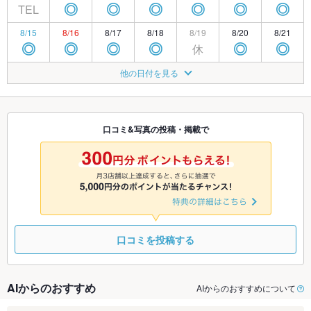
TEL
◎
◎
◎
◎
◎
◎
8/15
8/16
8/17
8/18
8/19
8/20
8/21
休
◎
◎
◎
◎
◎
◎
8/22
8/23
8/24
8/25
8/26
8/27
8/28
他の日付を見る
休
◎
◎
◎
◎
◎
◎
8/29
8/30
8/31
9/1
9/2
9/3
9/4
休
◎
◎
◎
◎
◎
◎
口コミ&写真の投稿・掲載で
9/5
9/6
9/7
9/8
9/9
9/10
9/11
休
◎
◎
◎
◎
◎
◎
口コミを投稿する
AIからのおすすめ
AIからのおすすめについて