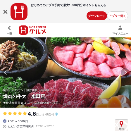
はじめてのアプリ予約で最大
1,000円分ポイントもらえる
ダウンロード
アプリで開く
一覧
マイメニュー
焼肉・ホルモン | 加古川駅 | 兵庫県
焼肉の牛太 米田店
★食肉卸直営★コスパ抜群の焼肉食べ放題
4.6
462
口コミ
件
2001～3000円
ただいま営業時間外
17:00～22:30