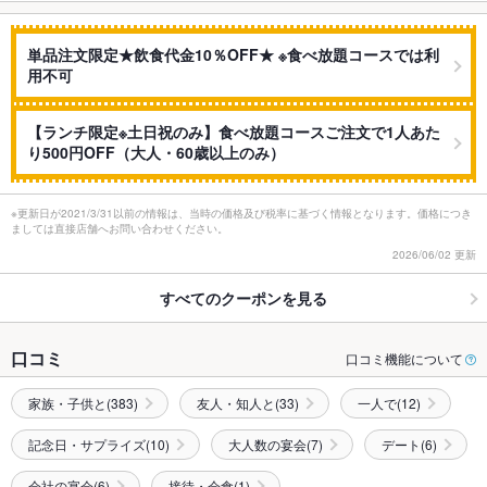
単品注文限定★飲食代金10％OFF★ ※食べ放題コースでは利
用不可
【ランチ限定※土日祝のみ】食べ放題コースご注文で1人あた
り500円OFF（大人・60歳以上のみ）
※更新日が2021/3/31以前の情報は、当時の価格及び税率に基づく情報となります。価格につき
ましては直接店舗へお問い合わせください。
2026/06/02 更新
すべてのクーポンを見る
口コミ
口コミ機能について
家族・子供と(383)
友人・知人と(33)
一人で(12)
記念日・サプライズ(10)
大人数の宴会(7)
デート(6)
会社の宴会(6)
接待・会食(1)