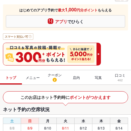
1,000
はじめてのアプリ予約で
最大
円分ポイント
もらえる
アプリ
でひらく
スマート支払い可
クーポン
口コミ
トップ
メニュー
店内
写真
2
462
このお店はネット予約時に
ポイントがつかえます
ネット予約の空席状況
土
日
月
火
水
木
金
8/8
8/9
8/10
8/11
8/12
8/13
8/14