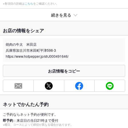
※各項目の詳細は
こちら
をご確認ください。
続きを見る
たばこ
お店の情報をシェア
禁煙・喫煙
全席禁煙
全席喫煙可能です
焼肉の牛太 米田店
兵庫県加古川市米田町平津598-3
喫煙専用室
なし
https://www.hotpepper.jp/strJ000491646/
※2020年4月1日～受動喫煙対策に関する法律が施行されています。正しい情報はお店へお問い
合わせください。
お店情報をコピー
お席
総席数
110席(テーブル席、掘りごたつ席、個室をご用意！)
最大宴会収
25人(110名迄収容可能！宴会個室は25名迄！)
容人数
ネットでかんたん予約
個室
あり ：25名用の宴会個室も有り！
ご予約ならネット予約が便利です。
即予約
：来店日の当日21時まで受付
※曜日、コースによって締切が異なる場合があります。
座敷
あり ：掘り炬燵式座敷有り！