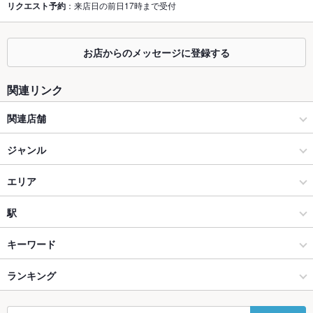
リクエスト予約
：来店日の前日17時まで受付
掘りごたつ
あり ：掘り炬燵式座敷有り！
カウンター
なし
お店からのメッセージに登録する
ソファー
なし
関連リンク
テラス席
なし
関連店舗
貸切
貸切可 ：お問い合わせください！
焼肉の牛太
ジャンル
設備
焼肉・ホルモン
エリア
Wi-Fi
未確認
焼肉
加古川駅
駅
バリアフリ
なし
ー
加古川 × 焼肉・ホルモン
加古川駅 × 焼肉・ホルモン
荒井駅
キーワード
駐車場
あり
加古川 × 焼肉
加古川駅 × 焼肉
加古川駅
ランキング
からあげ
エビ料理
にんにく料理
フライドポテト
ソーセージ
うどん
その他設備
－
レバー
ステーキ
ビビンバ
石焼きビビンバ
冷麺
デザート
たこ焼き
宝殿駅 × 焼肉・ホルモン
兵庫
宝殿駅
兵庫のグルメランキング
その他