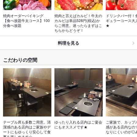
焼肉オーダーバイキング　
焼肉と言えばカルビ！牛太の
ドリンクバー付！
【食べ放題牛太コース】100
カルビは単品528円(税込)か
ギュラーコース大人
分食べ放題
らご用意。迷ったらまずはこ
★
ちらからどうぞ！
料理を見る
こだわりの空間
テーブル席も多数ご用意。清
ゆったり入れる店内はご宴会
ご家族で、カップ
潔感のある店内はご家族やデ
にもオススメです★
感がある店内なの
ートにもゆっくり安心して食
なりにくいのが◎
事を楽しめます☆