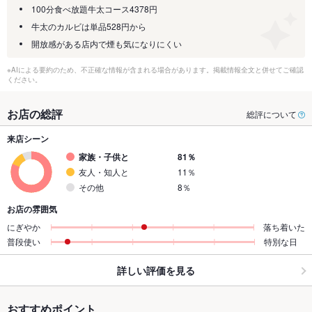
100分食べ放題牛太コース4378円
牛太のカルビは単品528円から
開放感がある店内で煙も気になりにくい
※AIによる要約のため、不正確な情報が含まれる場合があります。掲載情報全文と併せてご確認
ください。
お店の総評
総評について
来店シーン
家族・子供と
81％
友人・知人と
11％
その他
8％
お店の雰囲気
にぎやか
落ち着いた
普段使い
特別な日
詳しい評価を見る
おすすめポイント