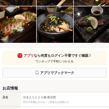
アプリ
なら何度もログイン不要ですぐ確認！
ワンタップで手軽につかえる
アプリでブックマーク
お店情報
店名
やきとりととり鍋 善次郎
松江の名物おまかせ！ご宴会もお気軽に♪