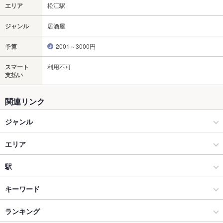
エリア
松江駅
ジャンル
居酒屋
予算
2001～3000円
スマート
利用不可
支払い
関連リンク
ジャンル
居酒屋
エリア
和風
松江駅
駅
松江 × 居酒屋
松江駅 × 居酒屋
乃木駅
キーワード
松江 × 和風
松江駅 × 和風
松江駅
ランキング
からあげ
お茶漬け
カニ料理
フライドポテト
そば
牛すじ
親子丼