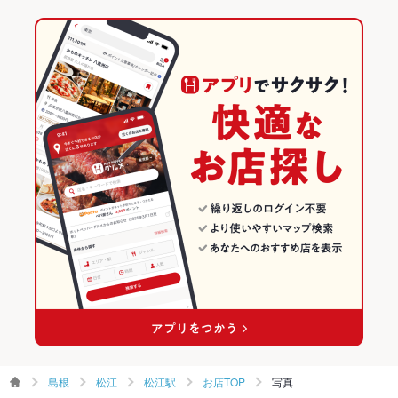
レバー
炭火焼
デザート
松江駅 × 居酒屋
島根
松江しんじ湖温泉駅
島根のグルメランキング
松江駅 × 和風
島根 × 居酒屋
島根の居酒屋ランキング
島根 × 和風
松江のグルメランキング
松江の居酒屋ランキング
松江駅のグルメランキング
松江駅の居酒屋ランキング
島根
松江
松江駅
お店TOP
写真