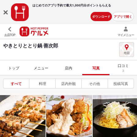
はじめてのアプリ予約で最大
1,000円分ポイントもらえる
ダウンロード
アプリで開く
お店TOP
マイメニュー
やきとりととり鍋 善次郎
口コミ
トップ
メニュー
店内
写真
3
すべて
料理
店内外観
その他
投稿写真