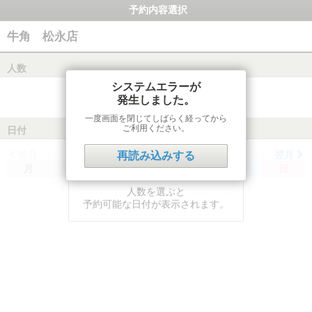
予約内容選択
牛角 松永店
人数
システムエラーが
発生しました。
一度画面を閉じてしばらく経ってから
ご利用ください。
日付
前月
翌月
再読み込みする
月
火
水
木
金
土
日
人数を選ぶと
予約可能な日付が表示されます。