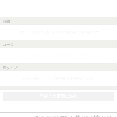
時間
人数、日付を選ぶとネット予約可能な時間が表示されます
コース
人数、日付、時間を選ぶとネット予約可能なコースが表示されます
席タイプ
コースを選ぶとネット予約可能な席が表示されます
予約入力画面に進む
このページは、ホットペッパーグルメの予約システムを利用しています。