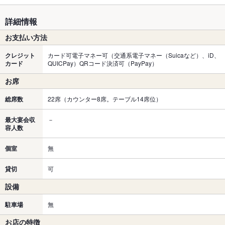
詳細情報
お支払い方法
クレジット
カード可電子マネー可（交通系電子マネー（Suicaなど）、iD、
カード
QUICPay）QRコード決済可（PayPay）
お席
総席数
22席（カウンター8席。テーブル14席位）
最大宴会収
－
容人数
個室
無
貸切
可
設備
駐車場
無
お店の特徴