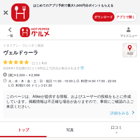
はじめてのアプリ予約で最大
1,000円分ポイントもらえる
ダウンロード
アプリで開く
一覧
マイメニュー
イタリアン・フレンチ｜姪浜
ヴェルドゥーラ
-
4
口コミ
件
2026年1月以降の口コミ5件以上で評点が表示されます
[夜]￥2,000～￥2,999
火・水・木・金・土・日・祝日 11:30 - 15:00 L.O. 料理14:30 17:30 - 22:00
L.O. 料理21:00 ドリンク21:30
このページは、Alikeが提供する情報、およびユーザーの投稿をもとに作成
しています。掲載情報は不正確な場合がありますので、事前にご確認の上ご
来店ください。
詳細をみる
口コミ
トップ
写真
4