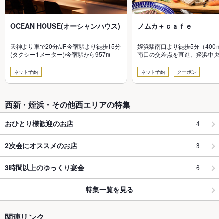
OCEAN HOUSE(オーシャンハウス)
ノムカ＋ｃａｆｅ
天神より車で20分/JR今宿駅より徒歩15分
姪浜駅南口より徒歩5分（400
(タクシー1メーター)/今宿駅から957m
南口の交差点を直進、姪浜中
し2つ目の交差点
ネット予約
ネット予約
クーポン
西新・姪浜・その他西エリアの特集
4
おひとり様歓迎のお店
3
2次会にオススメのお店
6
3時間以上のゆっくり宴会
特集一覧を見る
関連リンク