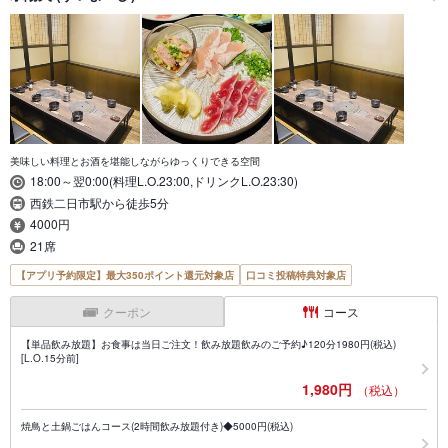
美味しい料理とお酒を堪能しながらゆっくりできる空間
18:00～翌0:00(料理L.O.23:00,ドリンクL.O.23:30)
西鉄二日市駅から徒歩5分
4000円
21席
【アプリ予約限定】最大350ポイント還元対象店
口コミ投稿特典対象店
クーポン
コース
【単品飲み放題】お食事は当日ご注文！飲み放題飲みのご予約♪120分1980円(税込)
[L.O.15分前]
1,980円
（税込）
焼鳥と土鍋ごはんコース(2時間飲み放題付き)◆5000円(税込)