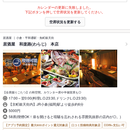
カレンダーの更新に失敗しました。
下記ボタンを押して空席状況を更新してください。
空席状況を更新する
居酒屋
小倉・平和通駅・魚町銀天街
居酒屋 和楽路(わらじ) 本店
【全席掘りごたつ】の和空間。カウンター席や半個室席も◎
17:00～翌0:00(料理L.O.23:30,ドリンクL.O.23:30)
【京町銀天街内】JR小倉(福岡)駅より徒歩約6分
5000円
58席(喫煙OK！扉を開けると喧騒を忘れされる雰囲気抜群の店内が◎。)
【アプリ予約限定】最大800ポイント還元対象店
口コミ投稿特典対象店
COIN+支払い可