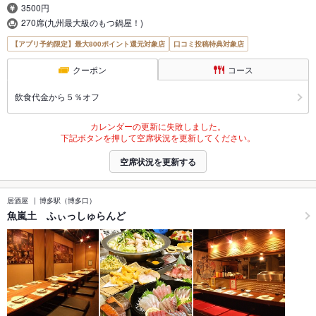
3500円
270席(九州最大級のもつ鍋屋！)
【アプリ予約限定】最大800ポイント還元対象店
口コミ投稿特典対象店
クーポン
コース
飲食代金から５％オフ
カレンダーの更新に失敗しました。
下記ボタンを押して空席状況を更新してください。
空席状況を更新する
居酒屋
博多駅（博多口）
魚嵐土 ふぃっしゅらんど