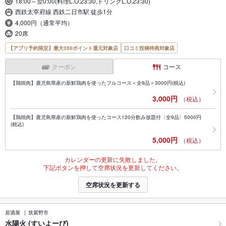
18:00～翌0:00(料理L.O.23:30,ドリンクL.O.23:30)
西鉄太宰府線 西鉄二日市駅 徒歩1分
4,000円（通常平均）
20席
【アプリ予約限定】最大350ポイント還元対象店
口コミ投稿特典対象店
クーポン
コース
【鶏焼肉】鹿児島県産の新鮮鶏肉を使ったフルコース＜全9品＞3000円(税込)
3,000円
（税込）
【鶏焼肉】鹿児島県産の新鮮鶏肉を使ったコース120分飲み放題付〈全9品〉5000円
(税込)
5,000円
（税込）
カレンダーの更新に失敗しました。
下記ボタンを押して空席状況を更新してください。
空席状況を更新する
居酒屋
筑紫野市
水陽火 (すいよーび)