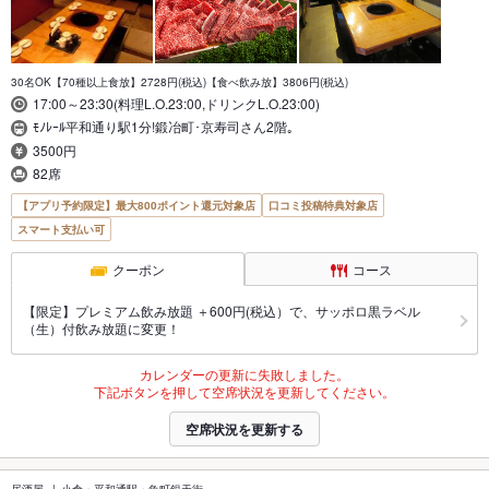
30名OK【70種以上食放】2728円(税込)【食べ飲み放】3806円(税込)
17:00～23:30(料理L.O.23:00,ドリンクL.O.23:00)
ﾓﾉﾚｰﾙ平和通り駅1分!鍛冶町･京寿司さん2階｡
3500円
82席
【アプリ予約限定】最大800ポイント還元対象店
口コミ投稿特典対象店
スマート支払い可
クーポン
コース
【限定】プレミアム飲み放題 ＋600円(税込）で、サッポロ黒ラベル
（生）付飲み放題に変更！
カレンダーの更新に失敗しました。
下記ボタンを押して空席状況を更新してください。
空席状況を更新する