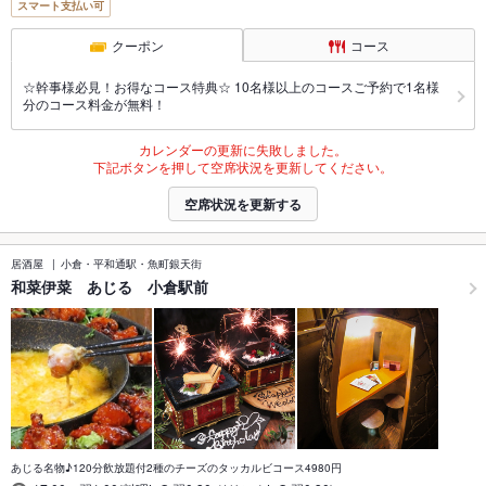
スマート支払い可
クーポン
コース
☆幹事様必見！お得なコース特典☆ 10名様以上のコースご予約で1名様
分のコース料金が無料！
カレンダーの更新に失敗しました。
下記ボタンを押して空席状況を更新してください。
空席状況を更新する
居酒屋
小倉・平和通駅・魚町銀天街
和菜伊菜 あじる 小倉駅前
あじる名物♪120分飲放題付2種のチーズのタッカルビコース4980円