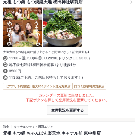
元祖 もつ鍋 もつ焼楽天地 櫛田神社駅前店
大迫力のもつ鍋を前に盛り上がること間違いなし！記念撮影も♪
11:00～翌0:00(料理L.O.23:30,ドリンクL.O.23:30)
地下鉄七隈線｢櫛田神社前駅｣より徒歩1分
3500円
113席(ご予約、ご来店お待ちしております！)
【アプリ予約限定】最大800ポイント還元対象店
口コミ投稿特典対象店
カレンダーの更新に失敗しました。
下記ボタンを押して空席状況を更新してください。
空席状況を更新する
和食
キャナルシティ・周辺エリア
元祖 もつ鍋 ちゃんぽん楽天地 キャナル前 東中州店