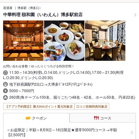
居酒屋
博多駅（博多口）
中華料理 頤和園（いわえん）博多駅前店
お問い合わせ多数！ゆったりくつろげる特別空間！
11:30～14:30(料理L.O.14:00,ドリンクL.O.14:00),17:00～21:30(料理
L.O.20:30,ドリンクL.O.20:30)
地下鉄祇園駅P2出口→大博多ﾋﾞﾙ12F(1Fはﾍﾞﾛｰﾁｪ)
5000～7000円
260席(角テーブル100名、掘りごたつ48名・42名、ホール50名、円卓22名)
【アプリ予約限定】最大800ポイント還元対象店
口コミ投稿特典対象店
クーポン
コース
＜お盆限定｜半額＞8月9日～16日限定★通常5000円コース→半額
【2,500円】