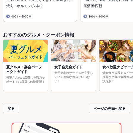
焼肉・ホルモン/六本松
居酒屋/西新
4001～5000円
3001～4000円
おすすめのグルメ・クーポン情報
夏グルメ・宴会パーフ
女子会完全ガイド
食べ放題ナビゲー
ェクトガイド
女子会向けサービスが充実し
焼肉食べ放題やスイー
ているお得なお店がいっぱ
放題など食べ放題お店
幹事さんのお店探しを強力サ
い！
決定版！
ポート！お店探しの決定版！
戻る
ページの先頭へ戻る