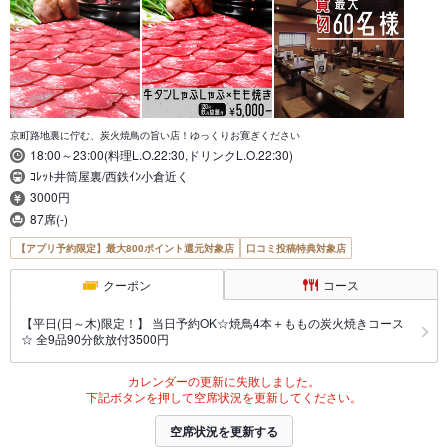
京町路地裏に佇む、炭火焼鳥の旨い店！ゆっくりお寛ぎください
18:00～23:00(料理L.O.22:30,ドリンクL.O.22:30)
ｺﾚｯﾄ井筒屋裏/西鉄ｲﾝ小倉近く
3000円
87席(-)
【アプリ予約限定】最大800ポイント還元対象店
口コミ投稿特典対象店
クーポン
コース
【平日(日～木)限定！】 当日予約OK☆焼鳥4本＋ももの炭火焼きコース
☆ 全9品90分飲放付3500円
カレンダーの更新に失敗しました。
下記ボタンを押して空席状況を更新してください。
空席状況を更新する