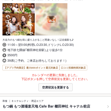
大迫力のもつ鍋を前に盛り上がること間違いなし！記念撮影も♪
11:00～翌0:00(料理L.O.23:30,ドリンクL.O.23:30)
地下鉄七隈線｢櫛田神社前駅｣より徒歩1分
3500円
39席(ご予約、ご来店お待ちしております！)
【アプリ予約限定】最大800ポイント還元対象店
口コミ投稿特典対象店
カレンダーの更新に失敗しました。
下記ボタンを押して空席状況を更新してください。
空席状況を更新する
和食
キャナルシティ・周辺エリア
もつ鍋 もつ酒場楽天地 Cafe Bar 櫛田神社 キャナル前店