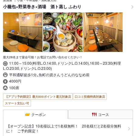
居酒屋
小倉・平和通駅・魚町銀天街
小籠包×野菜巻き×酒場 酒ト蒸し ふわり
最大28名まで宴会可能！お電話でお問い合わせください！
11:00～15:00(料理L.O.14:00,ドリンクL.O.14:00),16:00～23:30(料理
L.O.23:00,ドリンクL.O.23:00)
平和通駅徒歩1分｡魚町の資さんうどんのななめ前
4000円
100席
【アプリ予約限定】最大800ポイント還元対象店
口コミ投稿特典対象店
スマート支払い可
クーポン
コース
【オープン記念】10名様以上で1名様無料！ 20名様だと2名様分無料
に！ ご予約限定！