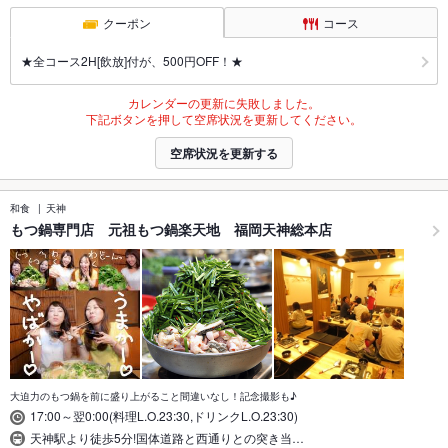
クーポン
コース
★全コース2H[飲放]付が、500円OFF！★
カレンダーの更新に失敗しました。
下記ボタンを押して空席状況を更新してください。
空席状況を更新する
和食
天神
もつ鍋専門店 元祖もつ鍋楽天地 福岡天神総本店
大迫力のもつ鍋を前に盛り上がること間違いなし！記念撮影も♪
17:00～翌0:00(料理L.O.23:30,ドリンクL.O.23:30)
天神駅より徒歩5分!国体道路と西通りとの突き当…