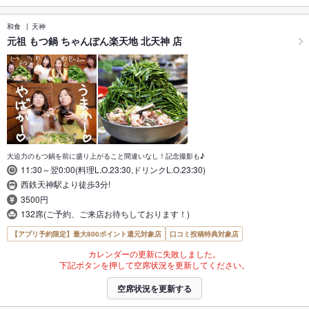
和食
天神
元祖 もつ鍋 ちゃんぽん楽天地 北天神 店
大迫力のもつ鍋を前に盛り上がること間違いなし！記念撮影も♪
11:30～翌0:00(料理L.O.23:30,ドリンクL.O.23:30)
西鉄天神駅より徒歩3分!
3500円
132席(ご予約、ご来店お待ちしております！)
【アプリ予約限定】最大800ポイント還元対象店
口コミ投稿特典対象店
カレンダーの更新に失敗しました。
下記ボタンを押して空席状況を更新してください。
空席状況を更新する