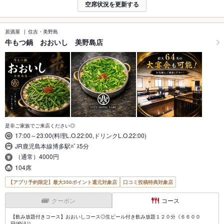
空席状況を更新する
居酒屋
住吉・美野島
牛もつ鍋 おおいし 美野島店
是非ご家族でご来店ください◎
17:00～23:00(料理L.O.22:00,ドリンクL.O.22:00)
JR鹿児島本線博多駅ﾊﾞｽ5分
（通常）4000円
104席
【アプリ予約限定】最大350ポイント還元対象店
口コミ投稿特典対象店
クーポン
コース
【飲み放題付きコース】おおいしコース◎生ビール付き飲み放題１２０分《６６００
円(税込)》