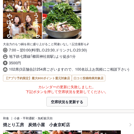
大迫力のもつ鍋を前に盛り上がること間違いなし！記念撮影も♪
7:00～翌0:00(料理L.O.23:30,ドリンクL.O.23:30)
地下鉄七隈線｢櫛田神社前駅｣より徒歩1分
3500円
102席(3店舗合計254席ございますので、100名以上お気軽にご相談下さい)
【アプリ予約限定】最大800ポイント還元対象店
口コミ投稿特典対象店
カレンダーの更新に失敗しました。
下記ボタンを押して空席状況を更新してください。
空席状況を更新する
和食
小倉・平和通駅・魚町銀天街
焼とり工房 炭焼小屋 小倉京町店