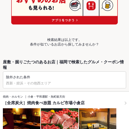
検索結果は以上です。
条件が似ているお店から探してみませんか？
座敷・掘りごたつのあるお店｜福岡で検索したグルメ・クーポン情
報
除外された条件
西新・姪浜・その他西エリア
焼肉・ホルモン
小倉・平和通駅・魚町銀天街
［全席炭火］焼肉食べ放題 カルビ市場小倉店