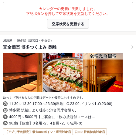
カレンダーの更新に失敗しました。
下記ボタンを押して空席状況を更新してください。
空席状況を更新する
居酒屋
博多駅（筑紫口・中央街）
完全個室 博多つくよみ 奥離
ゆっくり寛げる大人の空間はデートや接待におすすめです。
11:30～13:30,17:00～23:30(料理L.O.23:00,ドリンクL.O.23:00)
博多駅 筑紫口より徒歩5分!合同庁舎隣り｡
4000円～5000円【ご宴会に！飲み放題付コースは…
36席(【個室】3名用×2、4名用×2、6名用×3)
【アプリ予約限定】最大800ポイント還元対象店
口コミ投稿特典対象店