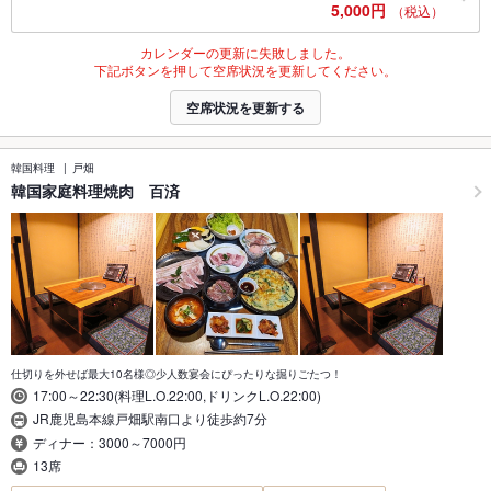
5,000円
（税込）
カレンダーの更新に失敗しました。
下記ボタンを押して空席状況を更新してください。
空席状況を更新する
韓国料理
戸畑
韓国家庭料理焼肉 百済
仕切りを外せば最大10名様◎少人数宴会にぴったりな掘りごたつ！
17:00～22:30(料理L.O.22:00,ドリンクL.O.22:00)
JR鹿児島本線戸畑駅南口より徒歩約7分
ディナー：3000～7000円
13席