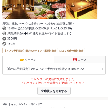
掘炬燵、座敷、テーブルと多様なシーンに合わせたお部屋ご用意！
16:00～翌0:00(料理L.O.23:00,ドリンクL.O.23:30)
JR黒崎駅5分◆ｶﾑｽﾞ通りを進みﾊﾟﾁﾝｺを右折しすぐ
3500円
150席
【アプリ予約限定】最大800ポイント還元対象店
口コミ投稿特典対象店
クーポン
コース
【席のみ予約限定】2名以上のご予約でお会計より10%オフ♪
カレンダーの更新に失敗しました。
下記ボタンを押して空席状況を更新してください。
空席状況を更新する
和食
キャナルシティ・周辺エリア