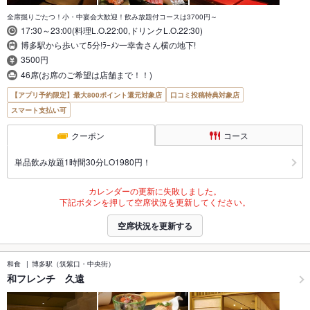
全席掘りごたつ！小・中宴会大歓迎！飲み放題付コースは3700円～
17:30～23:00(料理L.O.22:00,ドリンクL.O.22:30)
博多駅から歩いて5分!ﾗｰﾒﾝ一幸舎さん横の地下!
3500円
46席(お席のご希望は店舗まで！！)
【アプリ予約限定】最大800ポイント還元対象店
口コミ投稿特典対象店
スマート支払い可
クーポン
コース
単品飲み放題1時間30分LO1980円！
カレンダーの更新に失敗しました。
下記ボタンを押して空席状況を更新してください。
空席状況を更新する
和食
博多駅（筑紫口・中央街）
和フレンチ 久遠