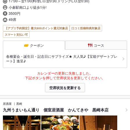
17:00～翌1:00(料理L.O.翌0:30,ドリンクL.O.翌0:30)
小倉駅南口より徒歩1分!
3500円
49席
【アプリ予約限定】最大800ポイント還元対象店
口コミ投稿特典対象店
スマート支払い可
クーポン
コース
各種宴会・誕生日・記念日にサプライズ★ 大人気♪【宝箱デザートプレ
ート】進呈♪
カレンダーの更新に失敗しました。
下記ボタンを押して空席状況を更新してください。
空席状況を更新する
居酒屋
黒崎
九州うまいもん通り 個室居酒屋 かんてきや 黒崎本店