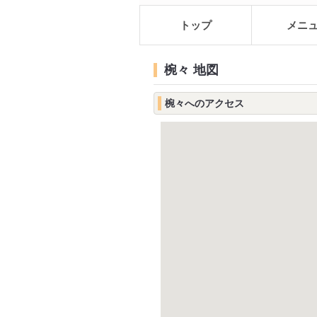
トップ
メニ
椀々 地図
椀々へのアクセス