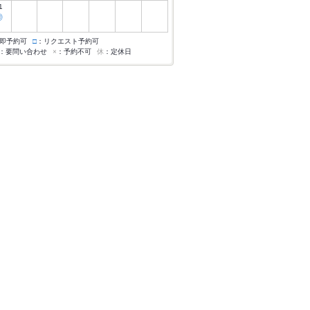
1
◎
即予約可
□
：リクエスト予約可
：要問い合わせ
×
：予約不可
休
：定休日