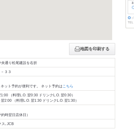
3
◎
：
TEL
地図を印刷する
中央通り松尾建設を右折
４－３３
ネット予約が便利です。 ネット予約は
こちら
:00 （料理L.O. 翌0:30 ドリンクL.O. 翌0:30）
2:00 （料理L.O. 翌1:30 ドリンクL.O. 翌1:30）
予約時翌日店休日）
ス､JCB