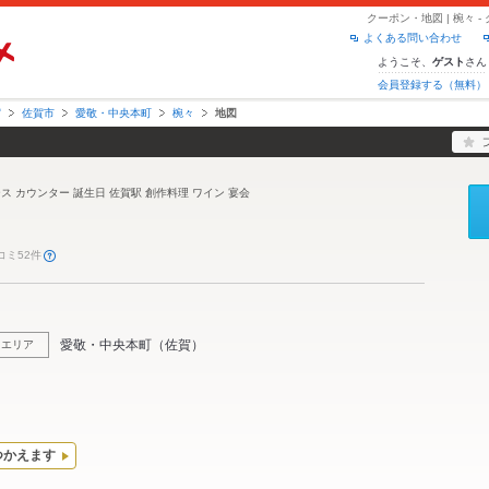
クーポン・地図 | 椀々
よくある問い合わせ
ようこそ、
さん
ゲスト
会員登録する（無料）
賀
佐賀市
愛敬・中央本町
椀々
地図
ース カウンター 誕生日 佐賀駅 創作料理 ワイン 宴会
コミ52件
愛敬・中央本町
（
佐賀
）
エリア
つかえます