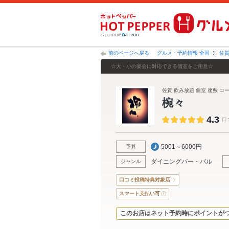
前のページへ戻る
グルメ・予約情報 全国
佐
☆大・小の宴会に対応できる個室をご用意☆
佐賀 飲み放題 個室 座敷 コ
椀々
4.3
口
5001～6000円
予算
ダイニングバー・バル
ジャンル
口コミ投稿特典対象店
スマート支払い可
このお店はネット予約時にポイントが