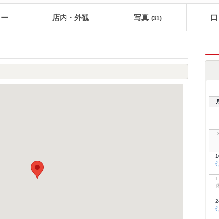
ュー
店内・外観
写真
口
(31)
1
1
2