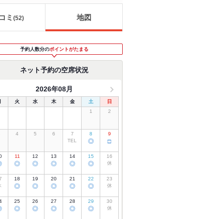
コミ
地図
(
52
)
予約人数分の
ポイントがたまる
ネット予約の空席状況
2026年08月
月
火
水
木
金
土
日
1
2
3
4
5
6
7
8
9
TEL
◎
□
0
11
12
13
14
15
16
◎
◎
◎
◎
◎
◎
休
7
18
19
20
21
22
23
休
◎
◎
◎
◎
◎
休
4
25
26
27
28
29
30
◎
◎
◎
◎
◎
◎
休