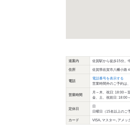
道案内
佐賀駅から徒歩15分。
住所
佐賀県佐賀市八幡小路
電話番号を表示する
電話
営業時間外のご予約は、
月～木、祝日: 18:00～翌1
営業時間
金、土、祝前日: 18:00～翌
日
定休日
日曜日（15名以上のご
カード
VISA､マスター､アメック