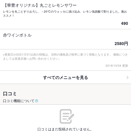
【華豊オリジナル】丸ごとレモンサワー
レモンを丸ごとすりおろし、－20℃のウォッカに漬け込み、レモン強炭酸で割りました。激お
ススメ！
490
赤ワインボトル
2580円
※更新日が2021/3/31以前の情報は、当時の価格及び税率に基づく情報となります。 価格につき
ましては直接店舗へお問い合わせください。
2019/10/04 更新
すべてのメニューを見る
口コミ
口コミ機能について
口コミはまだ投稿されていません。