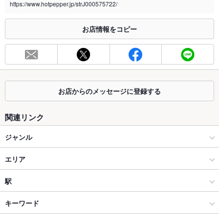
https://www.hotpepper.jp/strJ000575722/
※2020年4月1日～受動喫煙対策に関する法律が施行されています。正しい情報はお店へお問い
合わせください。
お店情報をコピー
お席
総席数
200席(1階80席、2階宴会場120席 )
最大宴会収
120人
容人数
お店からのメッセージに登録する
個室
あり ：座敷個室1部屋(８～10名) 椅子個室1部屋(10～12名) 椅
子半個室2部屋(5～7名)
関連リンク
座敷
あり ：あり
ジャンル
掘りごたつ
なし
中華
エリア
カウンター
なし ：あり
中華全般
長崎県その他
駅
ソファー
なし
佐世保・長崎県その他 × 中華
長崎県その他 × 中華
諫早駅
キーワード
テラス席
なし