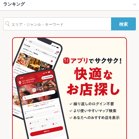
貸切
貸切可 ：50人以上でご相談ください。
佐世保・長崎県その他 × 中華全般
長崎県その他 × 中華全般
ランキング
からあげ
エビ料理
カニ料理
うどん
焼きそば
チャンポン
レバー
設備
オムライス
餃子
チャーハン
麻婆豆腐
酢豚
エビチリ
杏仁豆腐
諫早駅 × 中華
長崎
長崎のグルメランキング
検索
Wi-Fi
あり
デザート
つけ麺
諫早駅 × 中華全般
長崎 × 中華
長崎の中華ランキング
バリアフリ
あり ：車椅子でご入店可能です。
ー
長崎 × 中華全般
佐世保・長崎県その他のグルメランキング
駐車場
あり ：30台、大型バスも駐車可
長崎県その他のグルメランキング
英語メニュ
あり
ー
その他設備
－
その他
飲み放題
あり
食べ放題
なし
お子様連れ
お子様連れ歓迎 ：ベビーカーでのご入店可能。個室もございま
す。