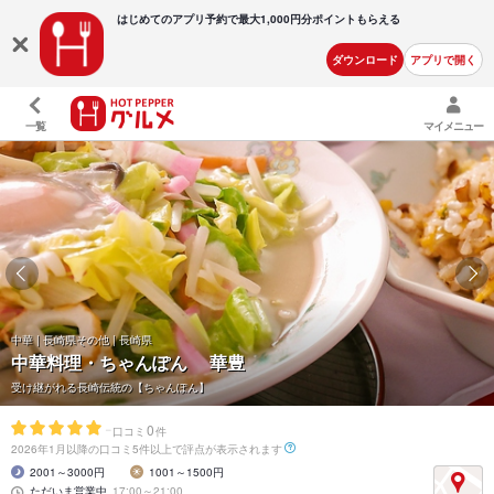
はじめてのアプリ予約で最大
1,000円分ポイントもらえる
ダウンロード
アプリで開く
一覧
マイメニュー
中華 | 長崎県その他 | 長崎県
中華料理・ちゃんぽん 華豊
受け継がれる長崎伝統の【ちゃんぽん】
-
0
口コミ
件
2026年1月以降の口コミ5件以上で評点が表示されます
2001～3000円
1001～1500円
ただいま営業中
17:00～21:00