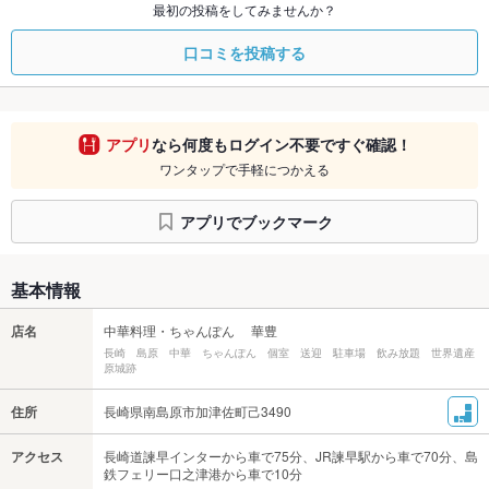
最初の投稿をしてみませんか？
口コミを投稿する
アプリ
なら何度もログイン不要ですぐ確認！
ワンタップで手軽につかえる
アプリでブックマーク
基本情報
店名
中華料理・ちゃんぽん 華豊
長崎 島原 中華 ちゃんぽん 個室 送迎 駐車場 飲み放題 世界遺産
原城跡
住所
長崎県南島原市加津佐町己3490
アクセス
長崎道諫早インターから車で75分、JR諫早駅から車で70分、島
鉄フェリー口之津港から車で10分