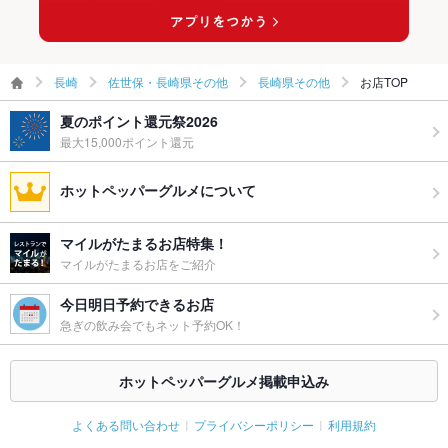
ウェディン
お気軽にご相談ください。
グパーティ
ー二次会
長崎
佐世保・長崎県その他
長崎県その他
お店TOP
お祝い・サ
可
夏のポイント還元祭2026
プライズ対
応
最大15,000ポイント還元
備考
－
ホットペッパーグルメについて
マイルがたまるお店特集！
マイルがたまるお店をご紹介
今日明日予約できるお店
急ぎの飲み会でもネット予約OK！
ホットペッパーグルメ掲載申込み
よくある問い合わせ
プライバシーポリシー
利用規約