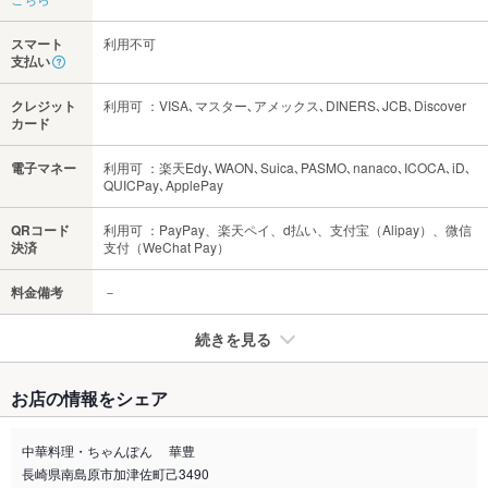
スマート
利用不可
支払い
クレジット
利用可 ：VISA､マスター､アメックス､DINERS､JCB､Discover
カード
電子マネー
利用可 ：楽天Edy､WAON､Suica､PASMO､nanaco､ICOCA､iD､
QUICPay､ApplePay
QRコード
利用可 ：PayPay、楽天ペイ、d払い、支付宝（Alipay）、微信
決済
支付（WeChat Pay）
料金備考
－
続きを見る
たばこ
お店の情報をシェア
禁煙・喫煙
全席禁煙
中華料理・ちゃんぽん 華豊
喫煙専用室
あり
長崎県南島原市加津佐町己3490