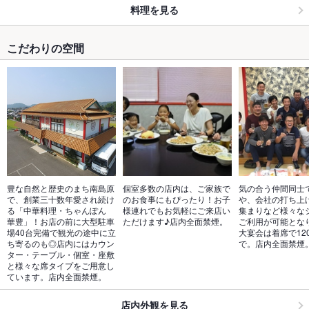
料理を見る
こだわりの空間
豊な自然と歴史のまち南島原
個室多数の店内は、ご家族で
気の合う仲間同士
で、創業三十数年愛され続け
のお食事にもぴったり！お子
や、会社の打ち上
る「中華料理・ちゃんぽん　
様連れでもお気軽にご来店い
集まりなど様々な
華豊」！お店の前に大型駐車
ただけます♪店内全面禁煙。
ご利用が可能とな
場40台完備で観光の途中に立
大宴会は着席で12
ち寄るのも◎店内にはカウン
で。店内全面禁煙
ター・テーブル・個室・座敷
と様々な席タイプをご用意し
ています。店内全面禁煙。
店内外観を見る