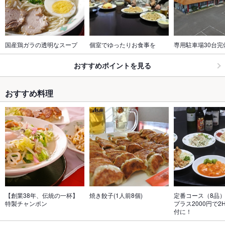
国産鶏ガラの透明なスープ
個室でゆったりお食事を
専用駐車場30台完
おすすめポイントを見る
おすすめ料理
【創業38年、伝統の一杯】 
焼き餃子(1人前8個)
定番コース（8品）
特製チャンポン
プラス2000円で2
付に！