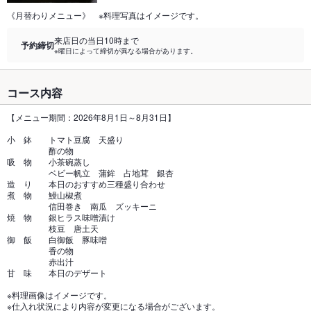
《月替わりメニュー》 ※料理写真はイメージです。
来店日の当日10時まで
予約締切
※曜日によって締切が異なる場合があります。
コース内容
【メニュー期間：2026年8月1日～8月31日】
小 鉢 トマト豆腐 天盛り
酢の物
吸 物 小茶碗蒸し
ベビー帆立 蒲鉾 占地茸 銀杏
造 り 本日のおすすめ三種盛り合わせ
煮 物 鰻山椒煮
信田巻き 南瓜 ズッキーニ
焼 物 銀ヒラス味噌漬け
枝豆 唐土天
御 飯 白御飯 豚味噌
香の物
赤出汁
甘 味 本日のデザート
※料理画像はイメージです。
※仕入れ状況により内容が変更になる場合がございます。