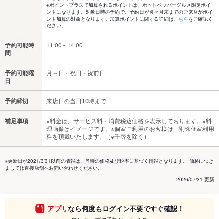
※ポイントプラスで加算されるポイントは、ホットペッパーグルメ限定ポイ
ントになります。対象日時の予約で、予約日が翌々月末までのご来店がポイ
ント加算の対象となります。加算ポイントに関する詳細は
こちら
をご確認く
ださい。
予約可能時
11:00～14:00
間
予約可能曜
月～日・祝日・祝前日
日
予約締切
来店日の当日10時まで
補足事項
※料金は、サービス料・消費税込価格を表示しております。※料
理画像はイメージです。※個室ご利用のお客様は、別途個室利用
料を頂戴いたします。（※千尋を除く）
※更新日が2021/3/31以前の情報は、当時の価格及び税率に基づく情報となります。 価格につき
ましては直接店舗へお問い合わせください。
2026/07/31 更新
アプリ
なら何度もログイン不要ですぐ確認！