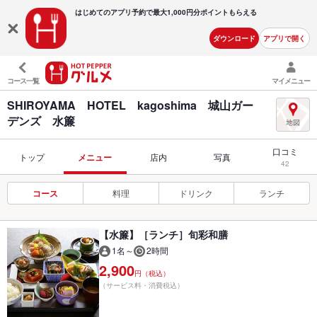
はじめてのアプリ予約で最大
1,000円分ポイントもらえる
ダウンロード
アプリで開く
コース一覧
マイメニュー
SHIROYAMA HOTEL kagoshima 城山ガー
デンズ 水簾
口コミ
トップ
メニュー
店内
写真
42
コース
料理
ドリンク
ランチ
【水簾】［ランチ］旬彩和膳
1名～
2時間
2,900
円（税込）
（サービス料・消費税込）