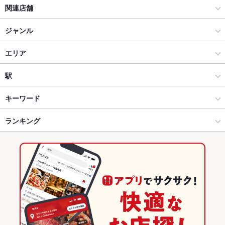
関連店舗
SHIROYAMA HOTEL kagoshima
ジャンル
和食
エリア
和食全般
天文館
駅
鹿児島市 天文館・中央駅・ふ頭 × 和食
天文館 × 和食
鹿児島中央駅
キーワード
鹿児島市 天文館・中央駅・ふ頭 × 和食全般
天文館 × 和食全般
加治屋町駅
ランキング
会席料理
しゃぶしゃぶ
すき焼き
うどん
天ぷら
茶碗蒸し
ステーキ
和牛ステーキ
加治屋町駅 × 和食
鹿児島
高見橋駅
鹿児島のグルメランキング
加治屋町駅 × 和食全般
鹿児島 × 和食
鹿児島の和食ランキング
鹿児島 × 和食全般
鹿児島市 天文館・中央駅・ふ頭のグルメランキング
鹿児島市 天文館・中央駅・ふ頭の和食ランキング