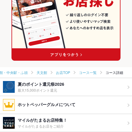
天文館のグルメランキング
天文館の和食ランキング
館・中央駅・ふ頭
天文館
お店TOP
コース一覧
コース詳細
夏のポイント還元祭2026
最大15,000ポイント還元
ホットペッパーグルメについて
マイルがたまるお店特集！
マイルがたまるお店をご紹介