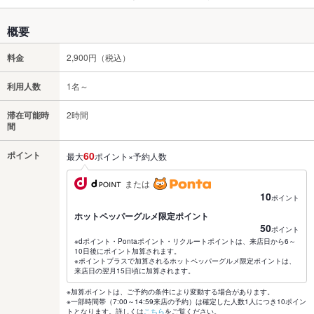
概要
料金
2,900円（税込）
利用人数
1名～
滞在可能時
2時間
間
ポイント
60
最大
ポイント×予約人数
または
10
ポイント
ホットペッパーグルメ限定ポイント
50
ポイント
※dポイント・Pontaポイント・リクルートポイントは、来店日から6～
10日後にポイント加算されます。
※ポイントプラスで加算されるホットペッパーグルメ限定ポイントは、
来店日の翌月15日頃に加算されます。
※加算ポイントは、ご予約の条件により変動する場合があります。
※一部時間帯（7:00～14:59来店の予約）は確定した人数1人につき10ポイン
トとなります。詳しくは
こちら
をご覧ください。