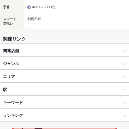
予算
4001～5000円
スマート
利用不可
支払い
関連リンク
関連店舗
清香園
ジャンル
焼肉・ホルモン
エリア
焼肉
下通り（銀座通り～新市街）
駅
熊本市(上通り･下通り･新市街) × 焼肉・ホルモン
下通り（銀座通り～新市街） × 焼肉・ホルモン
辛島町駅
キーワード
熊本市(上通り･下通り･新市街) × 焼肉
下通り（銀座通り～新市街） × 焼肉
熊本城・市役所前駅
ランキング
手羽先
馬刺し
エビ料理
刺身
にんにく料理
ウインナー
レバー
チャーハン
牛タン
ビビンバ
サムゲタン
冷麺
辛島町駅 × 焼肉・ホルモン
下通り（銀座通り～新市街） × 韓国料理
花畑町駅
熊本のグルメランキング