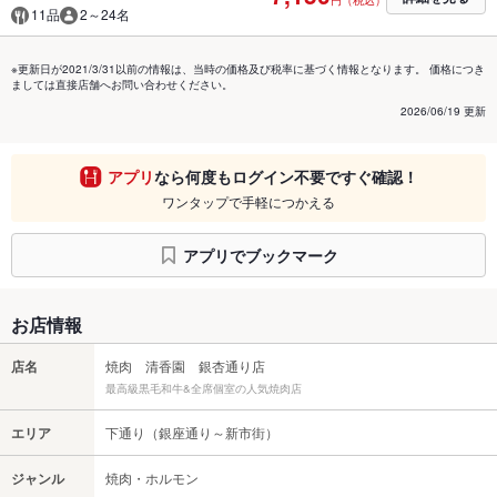
円（税込）
11品
2～24名
※更新日が2021/3/31以前の情報は、当時の価格及び税率に基づく情報となります。 価格につき
ましては直接店舗へお問い合わせください。
2026/06/19 更新
アプリ
なら何度もログイン不要ですぐ確認！
ワンタップで手軽につかえる
アプリでブックマーク
お店情報
店名
焼肉 清香園 銀杏通り店
最高級黒毛和牛&全席個室の人気焼肉店
エリア
下通り（銀座通り～新市街）
ジャンル
焼肉・ホルモン