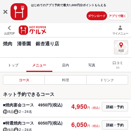
はじめてのアプリ予約で最大
1,000円分ポイントもらえる
ダウンロード
アプリで開く
お店TOP
マイメニュー
焼肉 清香園 銀杏通り店
口コミ
トップ
メニュー
店内
写真
85
コース
料理
ドリンク
ネット予約できるコース
■焼肉宴会コース 4950円(税込)
4,950
詳細・予約
円（税込）
8品
2～24名
■特選焼肉コース 6050円(税込)
6,050
詳細・予約
円（税込）
9品
2～24名