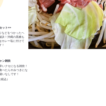
セット>>
リなどをつかったヘ
秘訣！沖縄の黒糖も
はカレー塩に付けて
す！
ャン雑炊
辛いクセになる雑炊！
食べたらやみつきにな
違いなしです！
円（税込）