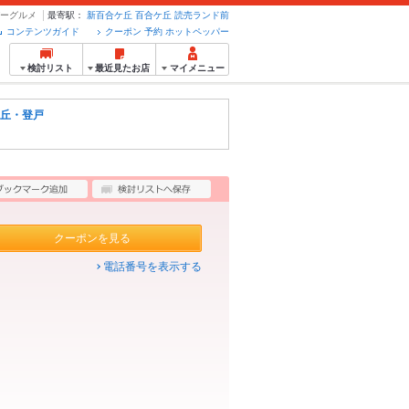
パーグルメ
最寄駅：
新百合ケ丘
百合ケ丘
読売ランド前
コンテンツガイド
クーポン 予約 ホットペッパー
検討リスト
最近見たお店
マイメニュー
丘・登戸
クーポンを見る
電話番号を表示する