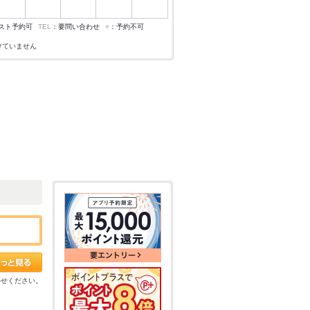
スト予約可
TEL
：要問い合わせ
×
：予約不可
けていません
わせください。