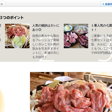
室
人気の秘訣はタレに
１番人気の七厘
あり◎
ト！
室
自然の恵みから取れ
ご家族にも大好
用
るフレッシュで美味
七厘セットはタ
しいタレこそが肉の
塩、カルビ、上
旨みを引き出すポイ
ミもついて2～
ントに。本場の方に
で4433円(税込)!
も大好評！