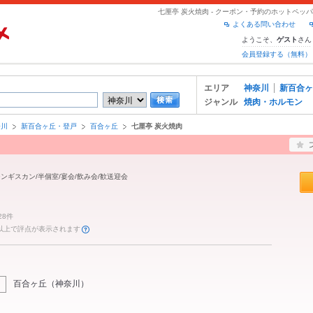
七厘亭 炭火焼肉 - クーポン・予約のホットペッ
よくある問い合わせ
ようこそ、
さん
ゲスト
会員登録する（無料）
エリア
神奈川
新百合ヶ
ジャンル
焼肉・ホルモン
奈川
新百合ヶ丘・登戸
百合ヶ丘
七厘亭 炭火焼肉
ジンギスカン/半個室/宴会/飲み会/歓送迎会
28件
件以上で評点が表示されます
百合ヶ丘
（
神奈川
）