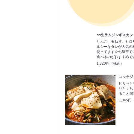
<<生ラムジンギスカン
りんご、玉ねぎ、セロ
ルシーなタレが人気の
使ってます☆七厘亭で
食べるのがおすすめで
1,320円（税込）
ユッケジ
ピリッと
ひとくち
ること間
1,045