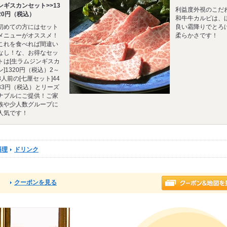
ンギスカンセット>>13
利益度外視のこだ
20円（税込）
和牛牛カルビは、
初めての方にはセット
良い霜降りでとろ
メニューがオススメ！
柔らかさです！
これを食べれば間違い
なし！な、お得なセッ
トは[生ラムジンギスカ
ン]1320円（税込）2～
3人前の[七厘セット]44
33円（税込）とリーズ
ナブルにご提供！ご家
族や少人数グループに
人気です！
料理
ドリンク
クーポンを見る
る