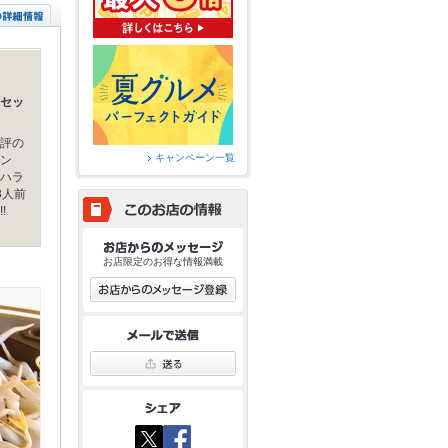
セッ
評の
キャンペーン一覧
ン
ハラ
3人前
!
お店限定のお得な情報満載