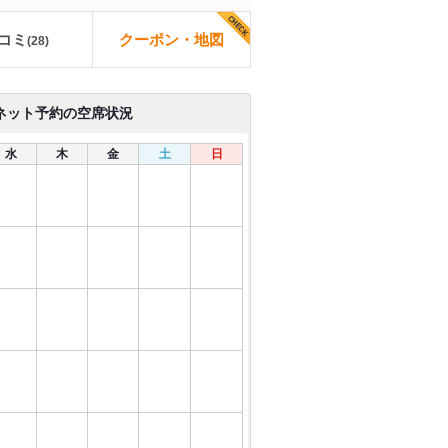
コミ
クーポン・地図
(
28
)
ネット予約の空席状況
水
木
金
土
日