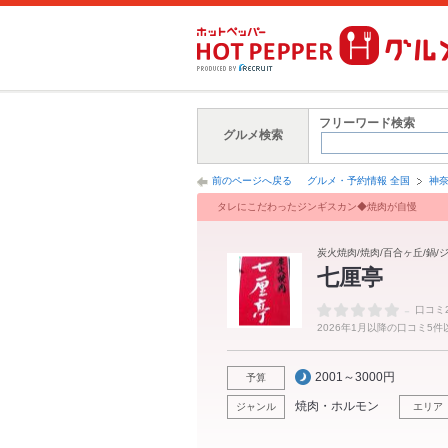
フリーワード検索
グルメ検索
前のページへ戻る
グルメ・予約情報 全国
神
タレにこだわったジンギスカン◆焼肉が自慢
炭火焼肉/焼肉/百合ヶ丘/鍋/
七厘亭
-
口コミ
2026年1月以降の口コミ5
2001～3000円
予算
焼肉・ホルモン
ジャンル
エリア