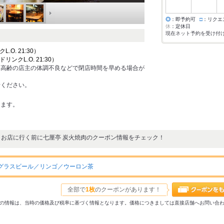
◎
：即予約可
□
：リクエ
休
：定休日
現在ネット予約を受け付
クL.O. 21:30）
 ドリンクL.O. 21:30）
、高齢の店主の体調不良などで閉店時間を早める場合が
せください。
ります。
お店に行く前に七厘亭 炭火焼肉のクーポン情報をチェック！
グラスビール／リンゴ／ウーロン茶
全部で
1枚
のクーポンがあります！
31以前の情報は、当時の価格及び税率に基づく情報となります。価格につきましては直接店舗へお問い合