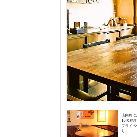
店内奥に
10名程
プライベ
り！