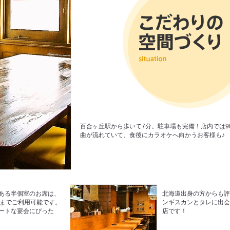
百合ヶ丘駅から歩いて7分。駐車場も完備！店内では9
曲が流れていて、食後にカラオケへ向かうお客様も♪
ある半個室のお席は、
北海道出身の方からも
度までご利用可能です。
ンギスカンとタレに出
ートな宴会にぴった
店です！