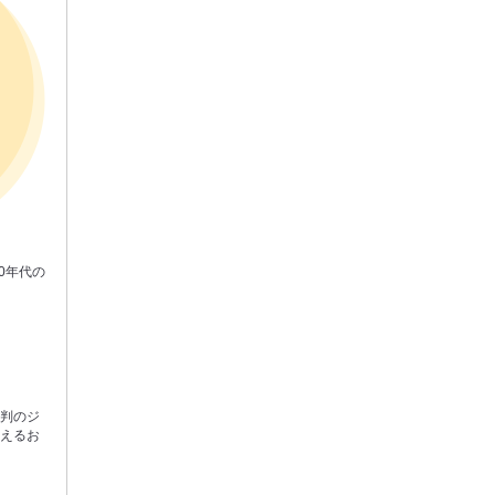
0年代の
評判のジ
会えるお