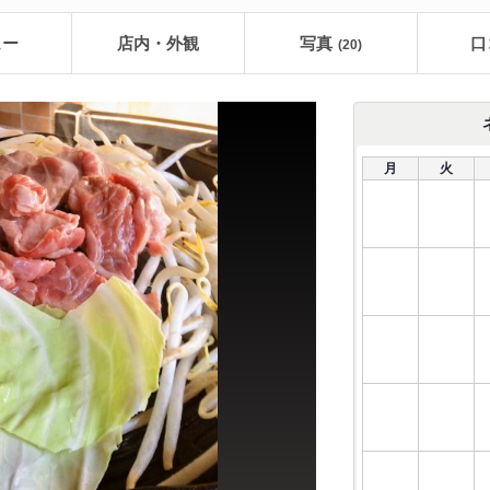
ュー
店内・外観
写真
口
(20)
月
火