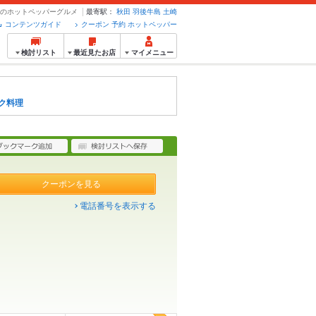
予約のホットペッパーグルメ
最寄駅：
秋田
羽後牛島
土崎
コンテンツガイド
クーポン 予約 ホットペッパー
検討リスト
最近見たお店
マイメニュー
ク料理
クーポンを見る
電話番号を表示する