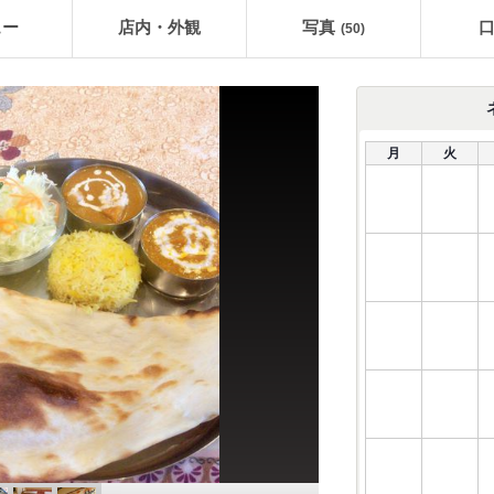
ュー
店内・外観
写真
(50)
月
火