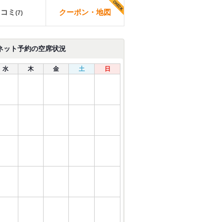
口コミ
クーポン・地図
(
7
)
ネット予約の空席状況
水
木
金
土
日