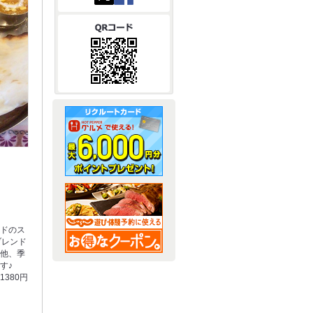
ンドのス
ブレンド
の他、季
す♪
380円