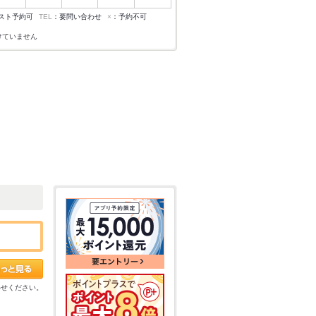
スト予約可
TEL
：要問い合わせ
×
：予約不可
けていません
わせください。