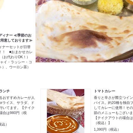
ディナー ≪季節のお
ご用意しております≫
ィナーセットが日替
！！ ■おまかせカレ
ス（お代わりOK！）
チャイ・ラッシー・コ
ト）、ウーロン茶）
ランチ
トマトカレー
るおすすめカレーが人
香りと辛さが際立つイ
orライス、サラダ、ド
パイス。約20種を独自
付いてます。【テイク
してカレーに使用！そ
場合は980円（税
節のメニューもございま
【テイクアウトの場合は1
（税込）】
税込）
1,390円（税込）