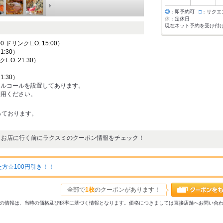
◎
：即予約可
□
：リクエ
休
：定休日
現在ネット予約を受け付
0 ドリンクL.O. 15:00）
21:30）
クL.O. 21:30）
21:30）
アルコールを設置してあります。
利用ください。
っております。
お店に行く前にラクスミのクーポン情報をチェック！
方☆100円引き！！
全部で
1枚
のクーポンがあります！
31以前の情報は、当時の価格及び税率に基づく情報となります。価格につきましては直接店舗へお問い合