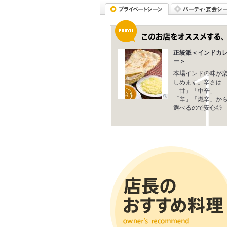
正統派＜インドカ
ー＞
本場インドの味が
しめます。辛さは
「甘」「中辛」
「辛」「燃辛」か
選べるので安心◎