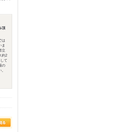
み頂
では
いま
際立
ス約2
ドして
場の
い。