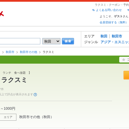
ラクスミ - クーポン・
よくある問い合わせ
ようこそ、
さん
ゲスト
会員登録する（無料）
エリア
秋田
秋田市
ジャンル
アジア・エスニッ
田
秋田市
秋田市その他
ラクスミ
 ランチ 食べ放題 】
 ラクスミ
7件
件以上で評点が表示されます
1～1000円
秋田市その他
（
秋田
）
エリア