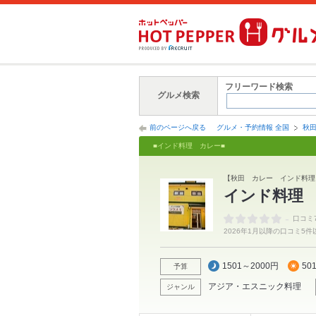
フリーワード検索
グルメ検索
前のページへ戻る
グルメ・予約情報 全国
秋
■インド料理 カレー■
【秋田 カレー インド料理
インド料理
-
口コミ
2026年1月以降の口コミ5
1501～2000円
50
予算
アジア・エスニック料理
ジャンル