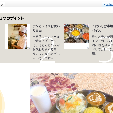
レ
ナンとライスお代わ
こだわりは本場
り自由
パイス
楽
本格的にタンドール
香りと辛さが際
で焼き上げるナン
インドのスパイ
は、ほとんどの人が
約20種を独自
ら
お代わりをするそ
ドしてカレーに
う。つい食べ過ぎち
用。
ゃいそうです☆