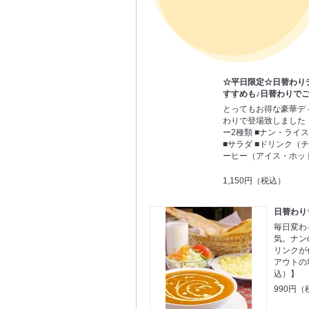
☆平日限定☆日替わり
すすめも♪日替わりで
とってもお得な豪華デ
わりで登場致しました
ー2種類 ■ナン・ライ
■サラダ ■ドリンク（
ーヒー（アイス・ホッ
1,150円（税込）
日替わり
毎日変わ
気。ナン
リンクが
アウトの
込）】
990円（