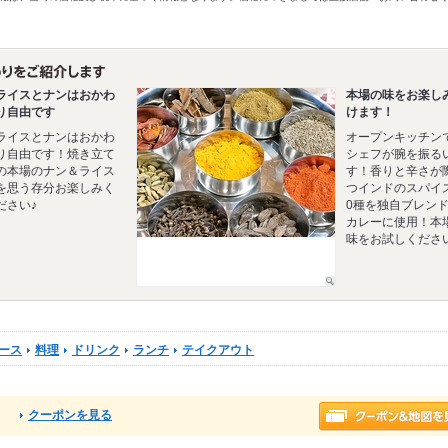
ライスとナンはおかわ
本場の味をお楽し
り自由です
けます！
ライスとナンはおかわ
オープンキッチン
り自由です！焼き立て
シェフが腕を振る
の本場のナン＆ライス
す！香りと辛さが
を思う存分お楽しみく
つインドのスパイ
ださい♪
0種を独自ブレン
カレーに使用！本
味をお試しくださ
ース
料理
ドリンク
ランチ
テイクアウト
クーポンを見る
る