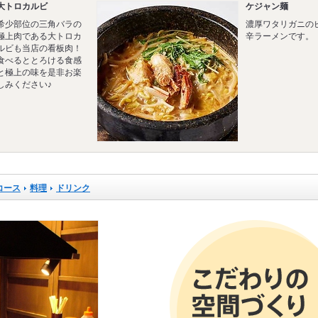
大トロカルビ
ケジャン麺
希少部位の三角バラの
濃厚ワタリガニの
極上肉である大トロカ
辛ラーメンです。
ルビも当店の看板肉！
食べるととろける食感
と極上の味を是非お楽
しみください♪
コース
料理
ドリンク