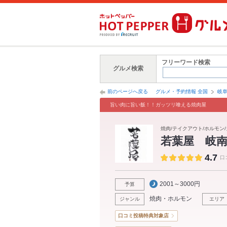
フリーワード検索
グルメ検索
前のページへ戻る
グルメ・予約情報 全国
岐
旨い肉に旨い飯！！ガッツリ喰える焼肉屋
焼肉/テイクアウト/ホルモン/
若葉屋 岐
4.7
口
2001～3000円
予算
焼肉・ホルモン
ジャンル
エリア
口コミ投稿特典対象店