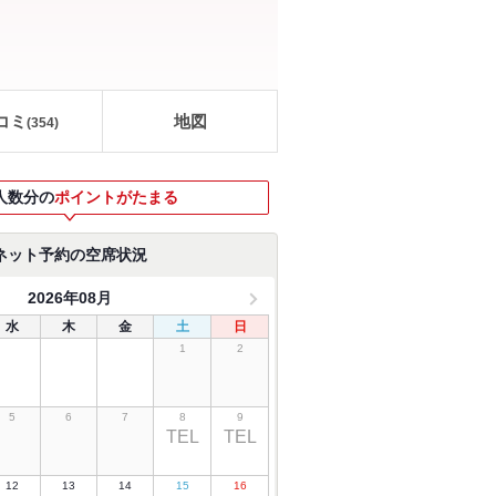
コミ
地図
(
354
)
人数分の
ポイントがたまる
ネット予約の空席状況
2026年08月
水
木
金
土
日
1
2
5
6
7
8
9
TEL
TEL
12
13
14
15
16