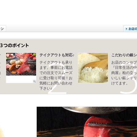
ン
テイクアウトも対応♪
こだわりの銀シ
み
テイクアウトも承り
お店のコンセプ
食
ます。事前にお電話
『日常生活の中
他
での注文でスムーズ
肉屋』粒の立っ
な
に受け取り可能！お
いしい銀シャリ
！
気軽にお問い合わせ
けてます。
下さい♪