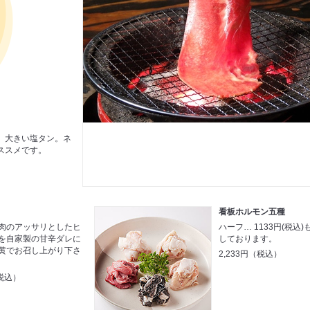
、大きい塩タン。ネ
ススメです。
看板ホルモン五種
肉のアッサリとしたヒ
ハーフ… 1133円(税込
を自家製の甘辛ダレに
しております。
黄でお召し上がり下さ
2,233円（税込）
税込）