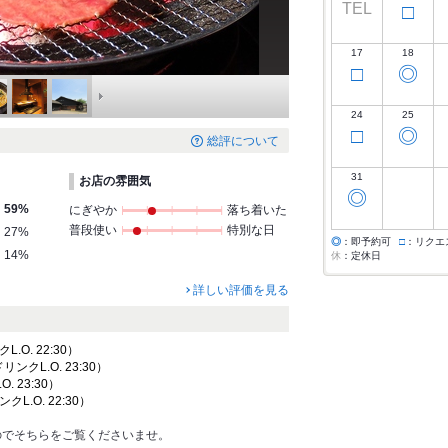
TEL
□
17
18
□
◎
24
25
□
◎
総評について
31
お店の雰囲気
◎
59%
にぎやか
落ち着いた
普段使い
特別な日
27%
◎
：即予約可
□
：リクエ
14%
休
：定休日
詳しい評価を見る
クL.O. 22:30）
ドリンクL.O. 23:30）
O. 23:30）
ンクL.O. 22:30）
のでそちらをご覧くださいませ。