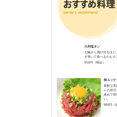
大判塩タン
七輪から飛び出るほど
ギ巻いて食べるのもオ
858円（税込）
桜ユッケ
新鮮な馬
レの部分
絡めて卵
い。
968円（