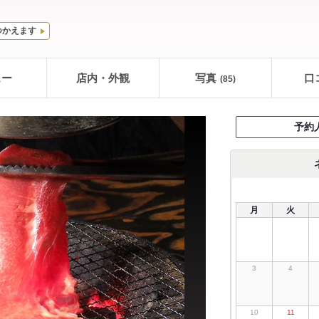
つかえます
ュー
店内・外観
写真
口
(85)
予約
月
火
3
4
10
11