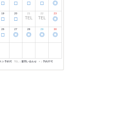
□
□
□
□
◎
19
20
21
22
23
TEL
TEL
□
□
◎
26
27
28
29
30
□
◎
◎
◎
◎
スト予約可
TEL
：要問い合わせ
×
：予約不可