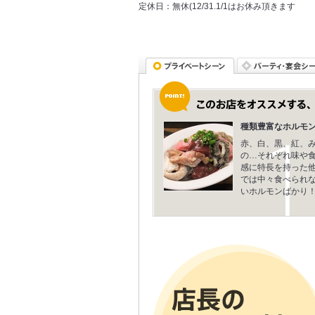
定休日：
無休(12/31.1/1はお休み頂きます
種類豊富なホルモ
赤、白、黒、紅、
の…それぞれ味や
感に特長を持った
では中々食べられ
いホルモンばかり