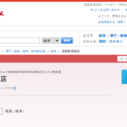
若葉屋 岐南店 - クーポン・予
よくある問い合わせ
ようこそ、
さん
ゲスト
会員登録する（無料）
エリア
岐阜
県庁～岐南
ジャンル
焼肉・ホルモン
阜
県庁～岐南・柳津・岐阜駅以南
岐南
若葉屋 岐南店
カルビ/岐南/岐阜/駐車場有/家族/友人/少人数歓迎
南店
コミ354件
岐南
（
岐阜
）