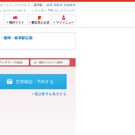
約のホットペッパーグルメ
最寄駅：
岐阜
西岐阜
名鉄岐阜
コンテンツガイド
クーポン 予約 ホットペッパー
検討リスト
最近見たお店
マイメニュー
・柳津・岐阜駅以南
空席確認・予約する
電話番号を表示する