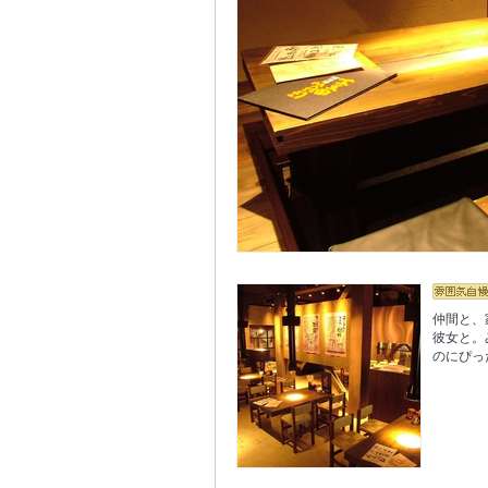
仲間と、
彼女と。
のにぴっ