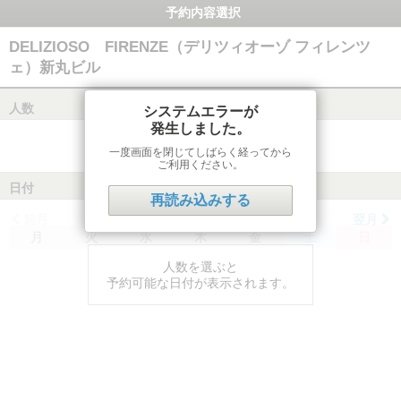
予約内容選択
DELIZIOSO FIRENZE（デリツィオーゾ フィレンツ
ェ）新丸ビル
人数
システムエラーが
発生しました。
一度画面を閉じてしばらく経ってから
ご利用ください。
日付
再読み込みする
前月
翌月
月
火
水
木
金
土
日
人数を選ぶと
予約可能な日付が表示されます。