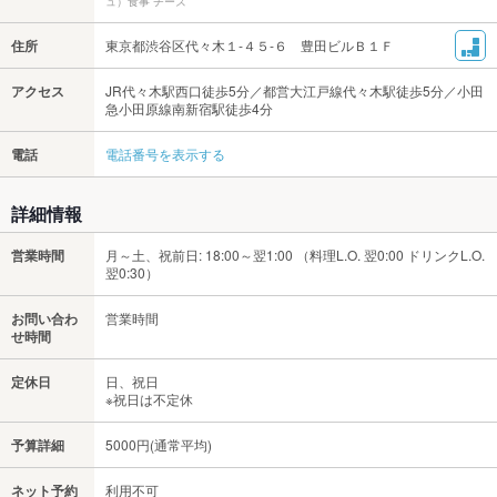
ュ）食事 チーズ
住所
東京都渋谷区代々木１‐４５‐６ 豊田ビルＢ１Ｆ
アクセス
JR代々木駅西口徒歩5分／都営大江戸線代々木駅徒歩5分／小田
急小田原線南新宿駅徒歩4分
電話
電話番号を表示する
詳細情報
営業時間
月～土、祝前日: 18:00～翌1:00 （料理L.O. 翌0:00 ドリンクL.O.
翌0:30）
お問い合わ
営業時間
せ時間
定休日
日、祝日
※祝日は不定休
予算詳細
5000円(通常平均)
ネット予約
利用不可