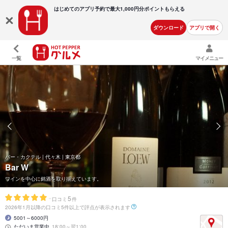
はじめてのアプリ予約で最大
1,000円分ポイントもらえる
ダウンロード
アプリで開く
一覧
マイメニュー
バー・カクテル | 代々木 | 東京都
Bar W
ワインを中心に銘酒を取り揃えています。
-
5
口コミ
件
2026年1月以降の口コミ5件以上で評点が表示されます
5001～6000円
ただいま営業中
18:00～翌1:00