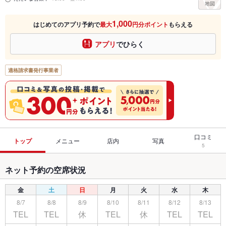
1,000
はじめてのアプリ予約で
最大
円分ポイント
もらえる
アプリ
でひらく
適格請求書発行事業者
口コミ
トップ
メニュー
店内
写真
5
ネット予約の空席状況
金
土
日
月
火
水
木
8/7
8/8
8/9
8/10
8/11
8/12
8/13
TEL
TEL
休
TEL
休
TEL
TEL