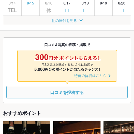
8/14
8/15
8/16
8/17
8/18
8/19
8/20
TEL
休
□
□
□
□
□
8/21
8/22
8/23
8/24
8/25
8/26
8/27
他の日付を見る
休
□
□
□
□
□
□
8/28
8/29
8/30
8/31
9/1
9/2
9/3
休
□
□
□
□
□
□
口コミ&写真の投稿・掲載で
9/4
9/5
9/6
9/7
9/8
9/9
9/10
休
□
□
□
□
□
□
口コミを投稿する
おすすめポイント