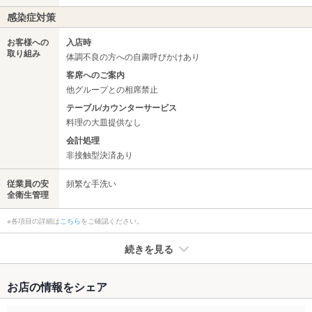
感染症対策
お客様への
入店時
取り組み
体調不良の方への自粛呼びかけあり
客席へのご案内
他グループとの相席禁止
テーブル/カウンターサービス
料理の大皿提供なし
会計処理
非接触型決済あり
従業員の安
頻繁な手洗い
全衛生管理
※各項目の詳細は
こちら
をご確認ください。
続きを見る
たばこ
お店の情報をシェア
禁煙・喫煙
全席喫煙可
※喫煙の場合、加熱式たばこ限定です。