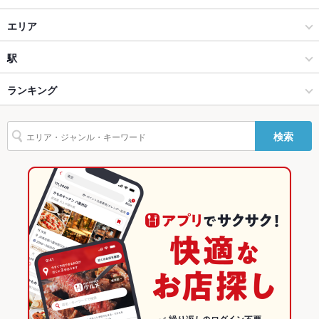
テラス席
なし
バー・カクテル
エリア
貸切
貸切不可
バー・カクテル
代々木
駅
設備
新宿 × バー・カクテル
代々木 × バー・カクテル
南新宿駅
Wi-Fi
ランキング
なし
バリアフリ
なし
新宿 × バー・カクテル
代々木 × バー・カクテル
代々木駅
東京のグルメランキング
ー
検索
代々木駅 × バー・カクテル
東京
東京のバー・カクテルランキング
駐車場
なし
代々木駅 × バー・カクテル
東京 × バー・カクテル
新宿のグルメランキング
バンド演奏
可
東京 × バー・カクテル
新宿のバー・カクテルランキング
その他設備
ワインセラーがある
その他
代々木のグルメランキング
飲み放題
なし
食べ放題
なし