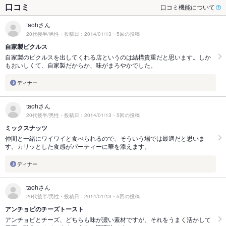
口コミ
口コミ機能について
taohさん
20代後半/男性・投稿日：2014/01/13・5回の投稿
自家製ピクルス
自家製のピクルスを出してくれる店というのは結構貴重だと思います。しか
もおいしくて、自家製だからか、味がまろやかでした。
ディナー
taohさん
20代後半/男性・投稿日：2014/01/13・5回の投稿
ミックスナッツ
仲間と一緒にワイワイと食べられるので、そういう場では最適だと思いま
す。カリッとした食感がパーティーに華を添えます。
ディナー
taohさん
20代後半/男性・投稿日：2014/01/13・5回の投稿
アンチョビのチーズトースト
アンチョビとチーズ、どちらも味が濃い素材ですが、それをうまく活かして