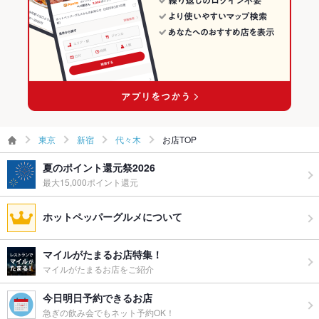
お酒
カクテル充実、ワイン充実
お子様連れ
お子様連れ不可
ウェディン
－
グパーティ
ー二次会
備考
感染症対策として、1グループ2名様までのご利用とさせて頂き
ます。
東京
新宿
代々木
お店TOP
夏のポイント還元祭2026
最大15,000ポイント還元
ホットペッパーグルメについて
マイルがたまるお店特集！
マイルがたまるお店をご紹介
今日明日予約できるお店
急ぎの飲み会でもネット予約OK！