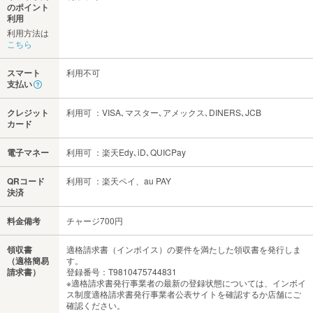
のポイント
利用
利用方法は
こちら
スマート
利用不可
支払い
クレジット
利用可 ：VISA､マスター､アメックス､DINERS､JCB
カード
電子マネー
利用可 ：楽天Edy､iD､QUICPay
QRコード
利用可 ：楽天ペイ、au PAY
決済
料金備考
チャージ700円
領収書
適格請求書（インボイス）の要件を満たした領収書を発行しま
（適格簡易
す。
請求書）
登録番号：T9810475744831
※適格請求書発行事業者の最新の登録状態については、インボイ
ス制度適格請求書発行事業者公表サイトを確認するか店舗にご
確認ください。