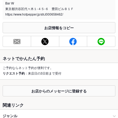
Bar W
東京都渋谷区代々木１‐４５‐６ 豊田ビルＢ１Ｆ
喫煙専用室
なし
https://www.hotpepper.jp/strJ000658462/
※2020年4月1日～受動喫煙対策に関する法律が施行されています。正しい情報はお店へお問い
合わせください。
お店情報をコピー
お席
総席数
9席
最大宴会収
－
容人数
ネットでかんたん予約
個室
なし
ご予約ならネット予約が便利です。
リクエスト予約
：来店日の3日前まで受付
座敷
なし
掘りごたつ
なし
お店からのメッセージに登録する
カウンター
なし
関連リンク
ソファー
なし
ジャンル