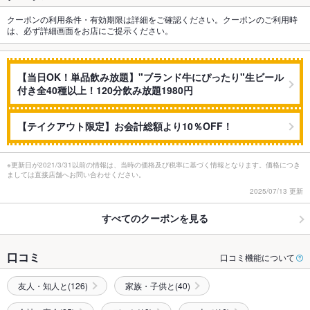
クーポンの利用条件・有効期限は詳細をご確認ください。クーポンのご利用時
は、必ず詳細画面をお店にご提示ください。
【当日OK！単品飲み放題】"ブランド牛にぴったり"生ビール
付き全40種以上！120分飲み放題1980円
【テイクアウト限定】お会計総額より10％OFF！
※更新日が2021/3/31以前の情報は、当時の価格及び税率に基づく情報となります。価格につき
ましては直接店舗へお問い合わせください。
2025/07/13 更新
すべてのクーポンを見る
口コミ
口コミ機能について
友人・知人と(126)
家族・子供と(40)