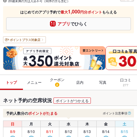
20歳未満の方は入店不可（同伴の方も含む）
1,000
はじめてのアプリ予約で
最大
円分ポイント
もらえる
アプリ
でひらく
ポイントプラス
対象店
クーポン
口コミ
トップ
メニュー
店内
写真
2
277
ネット予約の空席状況
ポイントがつかえる
予約人数分の
ポイントがたまる
ポイント注意事項
日
月
火
水
木
金
土
8/9
8/10
8/11
8/12
8/13
8/14
8/15