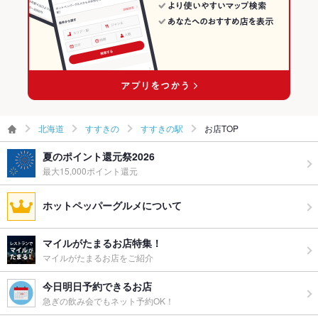
お酒
カクテル充実、焼酎充実
すすきの駅 × 韓国料理全般
お子様連れ
お子様連れOK ：設備等お電話にてお問い合わせください。
ウェディン
お電話にてご相談ください。
グパーティ
ー二次会
備考
その他お問い合わせはお電話にて承ります。
北海道
すすきの
すすきの駅
お店TOP
夏のポイント還元祭2026
最大15,000ポイント還元
ホットペッパーグルメについて
マイルがたまるお店特集！
マイルがたまるお店をご紹介
今日明日予約できるお店
急ぎの飲み会でもネット予約OK！