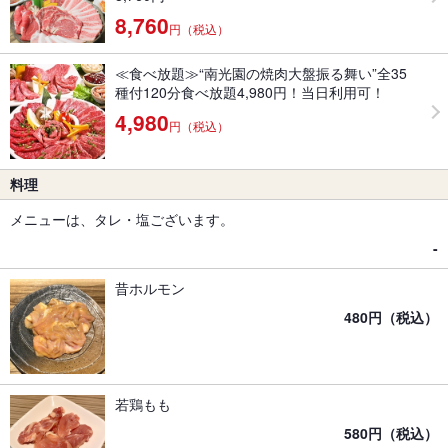
8,760
円（税込）
≪食べ放題≫“南光園の焼肉大盤振る舞い”全35
種付120分食べ放題4,980円！当日利用可！
4,980
円（税込）
料理
メニューは、タレ・塩ございます。
-
昔ホルモン
480円（税込）
若鶏もも
580円（税込）