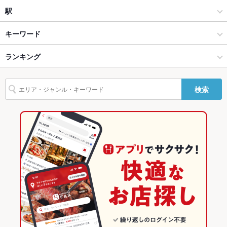
焼肉
すすきの駅
駅
貸切
貸切可 ：曜日・時間などご相談に応じます。
すすきの × 焼肉・ホルモン
すすきの駅 × 焼肉・ホルモン
すすきの駅
キーワード
設備
すすきの × 焼肉
すすきの駅 × 焼肉
豊水すすきの駅
Wi-Fi
ランキング
なし
にんにく料理
うどん
レバー
牛タン
冷麺
ジンギスカン
ねぎ焼き
塩ラーメン
バリアフリ
なし ：お手伝いが必要な場合はスタッフがお手伝いさせていた
すすきの駅 × 焼肉・ホルモン
すすきの駅 × 韓国料理
北海道のグルメランキング
ー
だきますのでお気軽にお声がけくださいませ。
検索
すすきの駅 × 焼肉
すすきの駅 × 韓国料理全般
北海道の焼肉・ホルモンランキング
駐車場
なし ：近隣のパーキングをご利用ください。
韓国料理
北海道
すすきののグルメランキング
英語メニュ
あり
ー
韓国料理全般
北海道 × 焼肉・ホルモン
すすきのの焼肉・ホルモンランキング
その他設備
店舗からのご連絡は011-521-2929からご連絡させて頂きます。
すすきの × 韓国料理
北海道 × 焼肉
すすきの駅のグルメランキング
その他
飲み放題
あり
すすきの × 韓国料理全般
北海道 × 韓国料理
すすきの駅の焼肉・ホルモンランキング
食べ放題
あり
すすきの駅 × 韓国料理
北海道 × 韓国料理全般