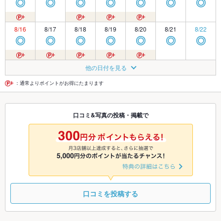
◎
◎
◎
◎
◎
◎
◎
8/16
8/17
8/18
8/19
8/20
8/21
8/22
◎
◎
◎
◎
◎
◎
◎
8/23
8/24
8/25
8/26
8/27
8/28
8/29
他の日付を見る
◎
◎
◎
◎
◎
◎
◎
：通常よりポイントがお得にたまります
8/30
8/31
9/1
9/2
9/3
9/4
9/5
口コミ&写真の投稿・掲載で
◎
◎
◎
◎
◎
◎
◎
9/6
9/7
9/8
9/9
9/10
9/11
9/12
◎
◎
◎
◎
◎
◎
◎
口コミを投稿する