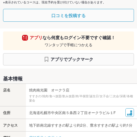
※表示されているコースは、現在予約を受け付けていない場合があります。
口コミを投稿する
アプリ
なら何度もログイン不要ですぐ確認！
ワンタップで手軽につかえる
アプリでブックマーク
基本情報
店名
焼肉南光園 オークラ店
すすきの/焼肉/食べ放題/飲み放題/肉/半個室/誕生日/女子会/二次会/深夜/各種
宴会
住所
北海道札幌市中央区南５条西２丁目オークラビル１F
アクセス
地下鉄南北線すすきの駅より約2分、豊水すすきの駅より約1分