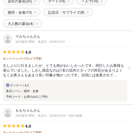
会社の宴会(25)
デート(19)
一人で(16)
接待・会食(10)
記念日・サプライズ(8)
大人数の宴会(4)
マルちゃんさん
50代後半/男性・来店日：2026/07/31
4.0
ホットペッパーグルメで予約
久しぶりに行きましたが、とても肉がおいしかったです。同行したお客様も
喜んでいました。しかし残念なのは1名の店内スタッフの対応があまりよく
なくお客さんもあまり良い印象が無かったです。次回には改善されて…
ディナー | 4人
来店シーン：接待・会食
予約コース：お席のみのご予約
ももちゃんさん
50代後半/男性・来店日：2026/07/23・4回の投稿
4.0
ホットペッパーグルメで予約