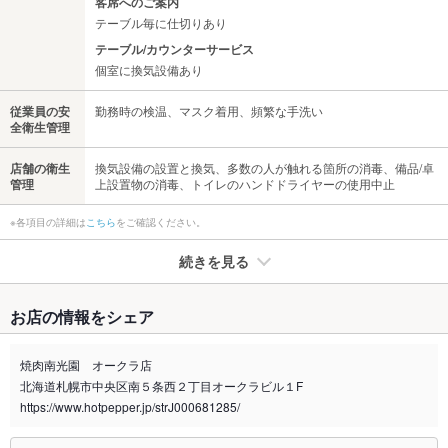
客席へのご案内
テーブル毎に仕切りあり
テーブル/カウンターサービス
個室に換気設備あり
従業員の安
勤務時の検温、マスク着用、頻繁な手洗い
全衛生管理
店舗の衛生
換気設備の設置と換気、多数の人が触れる箇所の消毒、備品/卓
管理
上設置物の消毒、トイレのハンドドライヤーの使用中止
※各項目の詳細は
こちら
をご確認ください。
続きを見る
たばこ
お店の情報をシェア
禁煙・喫煙
全席喫煙可
気になる方はお電話にてお問い合わせください。
焼肉南光園 オークラ店
北海道札幌市中央区南５条西２丁目オークラビル１F
喫煙専用室
なし
https://www.hotpepper.jp/strJ000681285/
※2020年4月1日～受動喫煙対策に関する法律が施行されています。正しい情報はお店へお問い
合わせください。