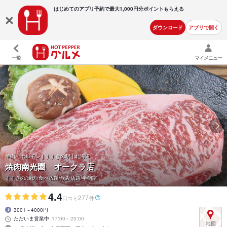
はじめてのアプリ予約で最大
1,000円分ポイントもらえる
ダウンロード
アプリで開く
一覧
マイメニュー
焼肉・ホルモン | すすきの駅 | 北海道
焼肉南光園 オークラ店
すすきの/焼肉/食べ放題/飲み放題/半個室
4.4
277
口コミ
件
3001～4000円
ただいま営業中
17:00～23:00