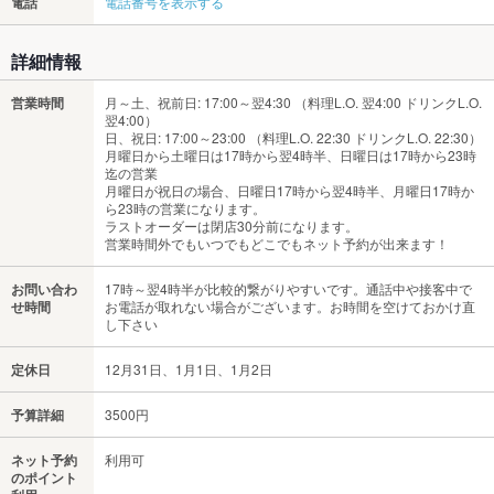
電話
電話番号を表示する
詳細情報
営業時間
月～土、祝前日: 17:00～翌4:30 （料理L.O. 翌4:00 ドリンクL.O.
翌4:00）
日、祝日: 17:00～23:00 （料理L.O. 22:30 ドリンクL.O. 22:30）
月曜日から土曜日は17時から翌4時半、日曜日は17時から23時
迄の営業
月曜日が祝日の場合、日曜日17時から翌4時半、月曜日17時か
ら23時の営業になります。
ラストオーダーは閉店30分前になります。
営業時間外でもいつでもどこでもネット予約が出来ます！
お問い合わ
17時～翌4時半が比較的繋がりやすいです。通話中や接客中で
せ時間
お電話が取れない場合がございます。お時間を空けておかけ直
し下さい
定休日
12月31日、1月1日、1月2日
予算詳細
3500円
ネット予約
利用可
のポイント