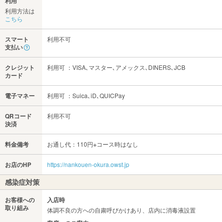
利用
利用方法は
こちら
スマート
利用不可
支払い
クレジット
利用可 ：VISA､マスター､アメックス､DINERS､JCB
カード
電子マネー
利用可 ：Suica､iD､QUICPay
QRコード
利用不可
決済
料金備考
お通し代：110円※コース時はなし
お店のHP
https://nankouen-okura.owst.jp
感染症対策
お客様への
入店時
取り組み
体調不良の方への自粛呼びかけあり、店内に消毒液設置