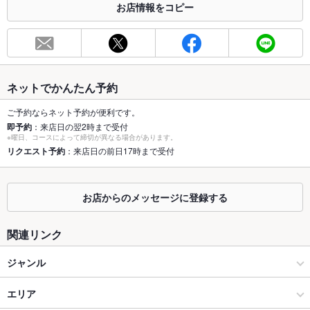
お店情報をコピー
お席
総席数
120席((半個室・カウンター・イステーブル席・イスソファー
席))
最大宴会収
60人(人数のご相談可能です。)
ネットでかんたん予約
容人数
ご予約ならネット予約が便利です。
個室
なし ：当店は半個室を4名様×7席ご用意しております。
即予約
：来店日の翌2時まで受付
※曜日、コースによって締切が異なる場合があります。
座敷
リクエスト予約
：来店日の前日17時まで受付
なし ：最大60名様迄０K
掘りごたつ
なし ：掘りごたつ席はございませんが、天井が広く解放感のあ
るイステーブル席をご用意しております。
お店からのメッセージに登録する
カウンター
なし ：お一人様やカップルにも人気のお席です。お早めにご予
約下さいませ。
関連リンク
ソファー
なし ：テーブル＆ソファの半個室を複数完備しています。ゆっ
ジャンル
くり座れる人気のお席です。
焼肉・ホルモン
エリア
テラス席
なし ：テラス席はございませんが、解放感のあるお席を多数ご
用意しております。