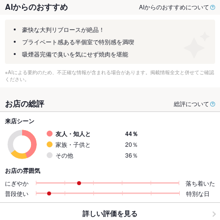
AIからのおすすめ
AIからのおすすめについて
豪快な大判リブロースが絶品！
プライベート感ある半個室で特別感を満喫
吸煙器完備で臭いを気にせず焼肉を堪能
※AIによる要約のため、不正確な情報が含まれる場合があります。掲載情報全文と併せてご確認
ください。
お店の総評
総評について
来店シーン
友人・知人と
44％
家族・子供と
20％
その他
36％
お店の雰囲気
にぎやか
落ち着いた
普段使い
特別な日
詳しい評価を見る