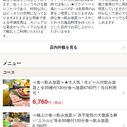
ます。ゆっくりくつろげる掘
肉では珍しい★プライベート
備で座席の下に荷
りごたつであり、特別な日に
感たっぷりの2～4名様用のお
用意していますの
はピッタリの空間になってお
席をご用意しております♪お
付かなくて安心で
ります♪さまざまな用途で使
得な食べ飲み放題コースやこ
帰りのスーツでも
える半個室席は、カジュアル
だわりの逸品料理をゆったり
しめます♪
な宴会からプレミアムな会ま
とした店内でお召し上がりく
で幅広くご利用いただけま
ださいませ♪
す。
店内外観を見る
メニュー
コース
≪食べ飲み放題≫★大人気！生ビール付飲み放
題と全35種付120分食べ放題6760円！当日利用
可！
6,760
円（税込）
≪極上の食べ飲み放題≫”赤字覚悟の大盤振る舞
い”上カルビ等全50種付120分食べ飲み放題
8,760円