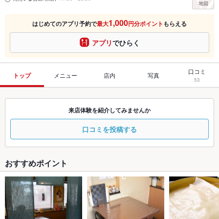
1,000
はじめてのアプリ予約で
最大
円分ポイント
もらえる
アプリ
でひらく
口コミ
トップ
メニュー
店内
写真
53
来店体験を紹介してみませんか
口コミを投稿する
おすすめポイント