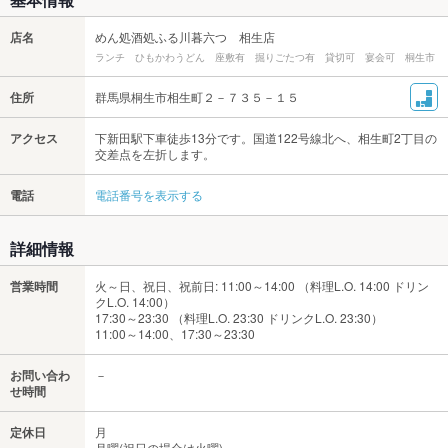
店名
めん処酒処ふる川暮六つ 相生店
ランチ ひもかわうどん 座敷有 掘りごたつ有 貸切可 宴会可 桐生市
住所
群馬県桐生市相生町２－７３５－１５
アクセス
下新田駅下車徒歩13分です。国道122号線北へ、相生町2丁目の
交差点を左折します。
電話
電話番号を表示する
詳細情報
営業時間
火～日、祝日、祝前日: 11:00～14:00 （料理L.O. 14:00 ドリン
クL.O. 14:00）
17:30～23:30 （料理L.O. 23:30 ドリンクL.O. 23:30）
11:00～14:00、17:30～23:30
お問い合わ
－
せ時間
定休日
月
月曜(祝日の場合は火曜)