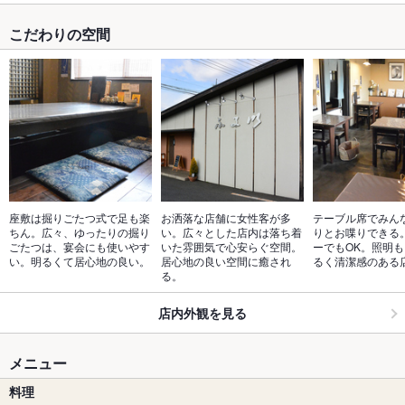
こだわりの空間
座敷は掘りごたつ式で足も楽
お洒落な店舗に女性客が多
テーブル席でみん
ちん。広々、ゆったりの掘り
い。広々とした店内は落ち着
りとお喋りできる
ごたつは、宴会にも使いやす
いた雰囲気で心安らぐ空間。
ーでもOK。照明
い。明るくて居心地の良い。
居心地の良い空間に癒され
るく清潔感のある
る。
店内外観を見る
メニュー
料理