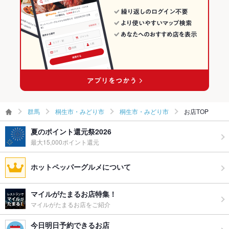
食べ放題
なし
お酒
焼酎充実、日本酒充実
お子様連れ
お子様連れ歓迎
ウェディン
応相談
グパーティ
ー二次会
備考
－
群馬
桐生市・みどり市
桐生市・みどり市
お店TOP
夏のポイント還元祭2026
最大15,000ポイント還元
ホットペッパーグルメについて
マイルがたまるお店特集！
マイルがたまるお店をご紹介
今日明日予約できるお店