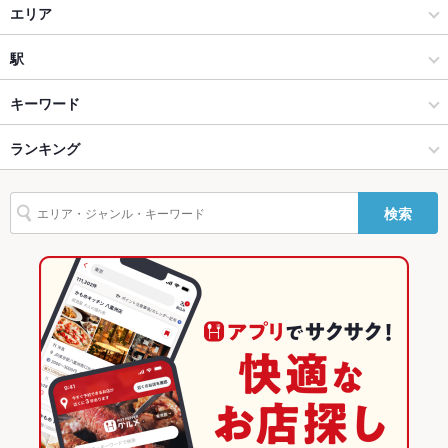
和食
エリア
カウンター
なし
うどん・そば
桐生市・みどり市
駅
ソファー
なし
桐生市・みどり市 × 和食
桐生市・みどり市 × 和食
相老駅
キーワード
テラス席
なし
貸切
貸切不可 ：夜のみ 要予約
桐生市・みどり市 × うどん・そば
桐生市・みどり市 × うどん・そば
下新田駅
ランキング
刺身
うどん
そば
天ぷら
カツ丼
設備
下新田駅 × 和食
群馬
群馬のグルメランキング
検索
Wi-Fi
未確認
下新田駅 × うどん・そば
群馬 × 和食
群馬の和食ランキング
バリアフリ
なし
ー
群馬 × うどん・そば
桐生市・みどり市のグルメランキング
駐車場
あり
桐生市・みどり市のグルメランキング
その他設備
－
その他
飲み放題
あり ：宴会時のみあり