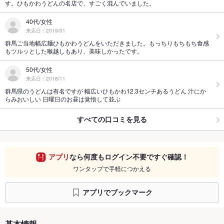
す。ひもかわうどんの名店で、すごく混んでいました。
40代/女性
来店日：2019/01
群馬ご当地幅広麺ひもかわうどんをいただきました。もっちりもちもち食感
もツルッとした喉越しもあり、美味しかったです。
50代/女性
来店日：2018/11
群馬県のうどんは有名ですが 幅広いひもかわ12.3センチあるうどん 汁にか
らみおいしい 日曜日のお昼は覚悟して並ぶ
すべての口コミを見る
アプリ
なら何度もログイン不要ですぐ確認！
ワンタップで手軽につかえる
アプリでブックマーク
基本情報