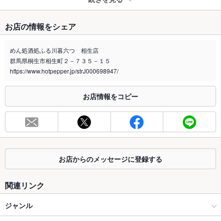
たばこ
お店の情報をシェア
禁煙・喫煙
ランチタイム全席禁煙
昼は全席禁煙、夜は全席喫煙。
めん処酒処ふる川暮六つ 相生店
群馬県桐生市相生町２－７３５－１５
喫煙専用室
あり
https://www.hotpepper.jp/strJ000698947/
※2020年4月1日～受動喫煙対策に関する法律が施行されています。正しい情報はお店へお問い
合わせください。
お店情報をコピー
お席
総席数
50席
最大宴会収
40人
容人数
お店からのメッセージに登録する
個室
なし
関連リンク
座敷
なし
ジャンル
掘りごたつ
なし