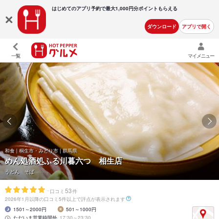
はじめてのアプリ予約で最大
1,000円分ポイントもらえる
ダウンロード
アプリで開く
一覧
マイメニュー
和食 | 桐生市・みどり市 | 群馬県
めん処酒処ふる川暮六つ 相生店
うどん そば
-
53
口コミ
件
2026年1月以降の口コミ5件以上で評点が表示されます
1501～2000円
501～1000円
ただいま営業時間外
17:30～23:30