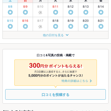
土
日
月
火
水
木
金
8/8
8/9
8/10
8/11
8/12
8/13
8/14
休
◎
◎
◎
◎
◎
◎
8/15
8/16
8/17
8/18
8/19
8/20
8/21
休
◎
◎
◎
◎
◎
◎
8/22
8/23
8/24
8/25
8/26
8/27
8/28
他の日付を見る
休
◎
◎
◎
◎
◎
◎
8/29
8/30
8/31
9/1
9/2
9/3
9/4
休
◎
◎
◎
◎
◎
◎
口コミ&写真の投稿・掲載で
9/5
9/6
9/7
9/8
9/9
9/10
9/11
休
◎
◎
◎
◎
◎
◎
口コミを投稿する