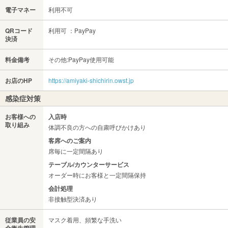
電子マネー
利用不可
QRコード
利用可 ：PayPay
決済
料金備考
その他:PayPay使用可能
お店のHP
https://amiyaki-shichirin.owst.jp
感染症対策
お客様への
入店時
取り組み
体調不良の方への自粛呼びかけあり
客席へのご案内
席毎に一定間隔あり
テーブル/カウンターサービス
オーダー時にお客様と一定間隔保持
会計処理
非接触型決済あり
従業員の安
マスク着用、頻繁な手洗い
全衛生管理