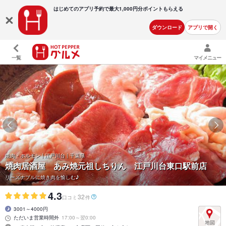
はじめてのアプリ予約で最大
1,000円分ポイントもらえる
ダウンロード
アプリで開く
一覧
マイメニュー
焼肉・ホルモン | 江戸川台 | 千葉県
焼肉居酒屋 あみ焼元祖しちりん 江戸川台東口駅前店
リーズナブルに焼き肉を愉しむ♪
4.3
32
口コミ
件
3001～4000円
ただいま営業時間外
17:00～翌0:00