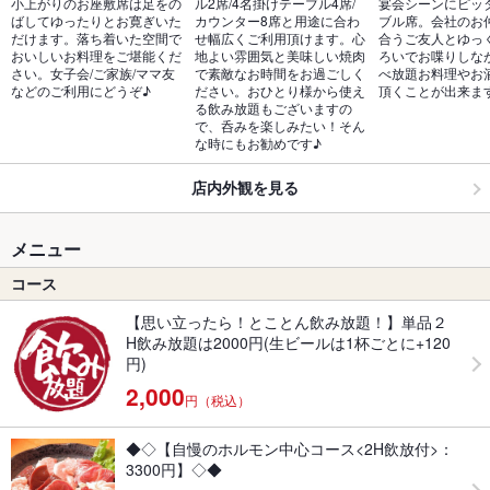
小上がりのお座敷席は足をの
ル2席/4名掛けテーブル4席/
宴会シーンにピッ
ばしてゆったりとお寛ぎいた
カウンター8席と用途に合わ
ブル席。会社のお
だけます。落ち着いた空間で
せ幅広くご利用頂けます。心
合うご友人とゆっ
おいしいお料理をご堪能くだ
地よい雰囲気と美味しい焼肉
ろいでお喋りしな
さい。女子会/ご家族/ママ友
で素敵なお時間をお過ごしく
べ放題お料理やお
などのご利用にどうぞ♪
ださい。おひとり様から使え
頂くことが出来ま
る飲み放題もございますの
で、呑みを楽しみたい！そん
な時にもお勧めです♪
店内外観を見る
メニュー
コース
【思い立ったら！とことん飲み放題！】単品２
H飲み放題は2000円(生ビールは1杯ごとに+120
円)
2,000
円（税込）
◆◇【自慢のホルモン中心コース<2H飲放付>：
3300円】◇◆