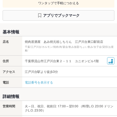
ワンタップで手軽につかえる
アプリでブックマーク
基本情報
店名
焼肉居酒屋 あみ焼元祖しちりん 江戸川台東口駅前店
千葉/江戸川台/ホルモン/焼肉/肉/宴会/飲み放題/ちょい飲み/女子会/貸切/お座
敷/
住所
千葉県流山市江戸川台東２－１１ ユニオンビル1階
アクセス
江戸川台駅より徒歩3分
電話
電話番号を表示する
詳細情報
営業時間
火～日、祝日、祝前日: 17:00～翌0:00 （料理L.O. 23:00 ドリン
クL.O. 23:00）