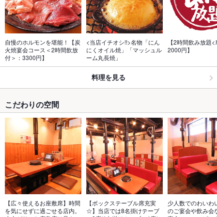
自慢のホルモンを堪能！【炭
<当店イチオシ!!>名物「にん
【2時間飲み放題<
火焼宴会コース＜2時間飲放
にくオイル焼」「マッシュル
2000円】
付＞：3300円】
ーム丸長焼」
料理を見る
こだわりの空間
【広々使えるお座敷席】時間
【ボックステーブル席充実
少人数でのわいわ
を気にせずに過ごせる店内。
☆】当店では8名掛けテーブ
のご宴会や飲み会