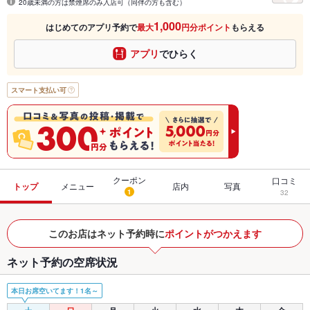
20歳未満の方は禁煙席のみ入店可（同伴の方も含む）
1,000
はじめてのアプリ予約で
最大
円分ポイント
もらえる
アプリ
でひらく
スマート支払い可
クーポン
口コミ
トップ
メニュー
店内
写真
1
32
このお店はネット予約時に
ポイントがつかえます
ネット予約の空席状況
本日お席空いてます！1名～