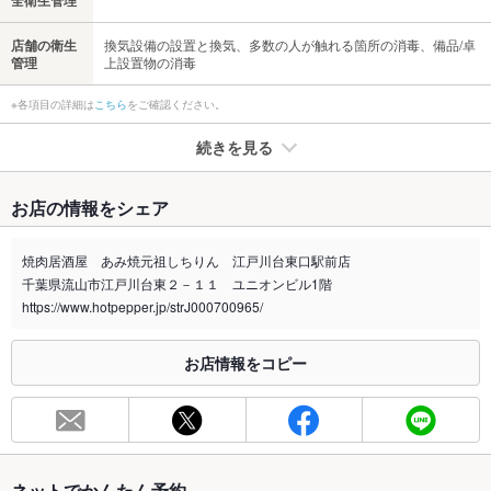
店舗の衛生
換気設備の設置と換気、多数の人が触れる箇所の消毒、備品/卓
管理
上設置物の消毒
※各項目の詳細は
こちら
をご確認ください。
続きを見る
たばこ
お店の情報をシェア
禁煙・喫煙
分煙（仕切りなし）
お座敷のみ喫煙可となります。
焼肉居酒屋 あみ焼元祖しちりん 江戸川台東口駅前店
千葉県流山市江戸川台東２－１１ ユニオンビル1階
喫煙専用室
なし
https://www.hotpepper.jp/strJ000700965/
※2020年4月1日～受動喫煙対策に関する法律が施行されています。正しい情報はお店へお問い
合わせください。
お店情報をコピー
お席
総席数
60席(カウンター席/テーブル席/お座敷)
最大宴会収
60人(お座敷貸切で20名様程可能)
容人数
ネットでかんたん予約