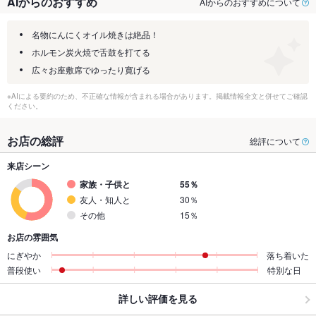
AIからのおすすめ
AIからのおすすめについて
名物にんにくオイル焼きは絶品！
ホルモン炭火焼で舌鼓を打てる
広々お座敷席でゆったり寛げる
※AIによる要約のため、不正確な情報が含まれる場合があります。掲載情報全文と併せてご確認
ください。
お店の総評
総評について
来店シーン
家族・子供と
55％
友人・知人と
30％
その他
15％
お店の雰囲気
にぎやか
落ち着いた
普段使い
特別な日
詳しい評価を見る