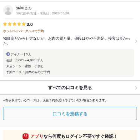
yukoさん
50代前半/女性・来店日：2026/03/28
3.0
ホットペッパーグルメで予約
物価高だから仕方ないが、お肉の質と量、値段はやや不満足。接客は良かっ
た。
ディナー | 3人
会計：3,001～4,000円/人
来店シーン：家族・子供と
予約コース：お席のみのご予約
すべての口コミを見る
※表示されているコースは、現在予約を受け付けていない場合があります。
口コミを投稿する
アプリ
なら何度もログイン不要ですぐ確認！