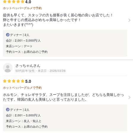
4.0
ホットペッパーグルメで予約
提供も早くて、スタッフの方も接客が良く居心地の良いお店でした！
卵と牛すじの煮込みがめちゃ美味しかったです！
またいきます(*^^*)
ディナー | 2人
会計：2,001～3,000円/人
来店シーン：デート
予約コース：お席のみのご予約
さっちゃんさん
50代前半/女性・来店日：2026/03/28
5.0
ホットペッパーグルメで予約
ホルモン、チョレギサラダ、スープを注目しましたが、どちらも美味しかっ
たです。韓国の友人も美味しいと言っておりました。
ディナー | 2人
会計：2,001～3,000円/人
来店シーン：友人・知人と
予約コース：お席のみのご予約