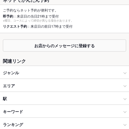
個室
なし ：ご用意はございません。
ご予約ならネット予約が便利です。
即予約
：来店日の当日21時まで受付
※曜日、コースによって締切が異なる場合があります。
座敷
なし ：8名様掛け×2席（禁煙）
リクエスト予約
：来店日の前日17時まで受付
掘りごたつ
あり ：ご用意はございません。
カウンター
あり ：全8席
お店からのメッセージに登録する
ソファー
あり ：ご用意はございません。
関連リンク
テラス席
なし ：ご用意はございません。
ジャンル
貸切
貸切可 ：要相談
焼肉・ホルモン
エリア
設備
焼肉
江戸川台
駅
Wi-Fi
あり
柏・南柏・我孫子 × 焼肉・ホルモン
江戸川台 × 焼肉・ホルモン
運河駅
キーワード
バリアフリ
なし
ー
柏・南柏・我孫子 × 焼肉
江戸川台 × 焼肉
江戸川台駅
ランキング
にんにく料理
フライドポテト
つくね
カシラ
炭火焼
牛タン