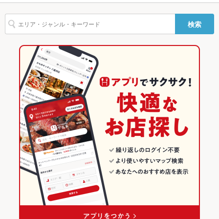
駐車場
なし
ビビンバ
石焼きビビンバ
冷麺
江戸川台駅 × 焼肉・ホルモン
千葉
流山おおたかの森駅
千葉のグルメランキング
TV・プロジ
あり
検索
ェクタ
江戸川台駅 × 焼肉
千葉 × 焼肉・ホルモン
千葉の焼肉・ホルモンランキング
その他設備
注文方法：タッチパネル
千葉 × 焼肉
柏・南柏・我孫子のグルメランキング
その他
柏・南柏・我孫子の焼肉・ホルモンランキング
飲み放題
あり ：単品/飲放付コース有
江戸川台のグルメランキング
食べ放題
なし
お酒
カクテル充実
お子様連れ
お子様連れOK
ウェディン
－
グパーティ
ー二次会
備考
－