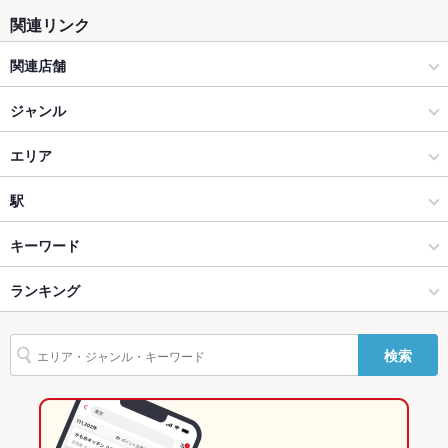
ソファー
なし
関連リンク
テラス席
なし
関連店舗
貸切
貸切不可 ：20～30名様まで貸切可能です。（人数、予算等応相
ホルモン焼肉 ぶち
ジャンル
談）
設備
炭火焼肉 ぶち 流川店
焼肉・ホルモン
エリア
Wi-Fi
なし
炭火焼肉 ぶち 並木店
焼肉
広島市南区
駅
バリアフリ
なし ：ご用意しておりません。
ー
炭火焼肉 ぶち 舟入店
広島駅・横川・その他広島市内 × 焼肉・ホルモン
広島市南区 × 焼肉・ホルモン
県病院前駅
キーワード
駐車場
なし ：近隣にコインパーキングがございます。
炭火焼肉 ゆう
広島駅・横川・その他広島市内 × 焼肉
広島市南区 × 焼肉
皆実町二丁目駅
ランキング
刺身
にんにく料理
ソーセージ
レバー
ビビンバ
石焼きビビンバ
その他設備
各種宴会予約承ります。
冷麺
デザート
ジェラート
炭火焼肉 萬まる 西条店
皆実町六丁目（西側）駅 × 焼肉・ホルモン
広島市南区 × 韓国料理
皆実町六丁目（西側）駅
広島のグルメランキング
その他
検索
炭火焼肉 ぶち 青崎店
皆実町六丁目（西側）駅 × 焼肉
広島市南区 × サムギョプサル
広島の焼肉・ホルモンランキング
飲み放題
あり ：120分単品飲み放題1648円(税込)
炭火焼肉 ごろう 流川店
韓国料理
広島
広島駅・横川・その他広島市内のグルメランキング
食べ放題
なし ：ご用意しておりません。