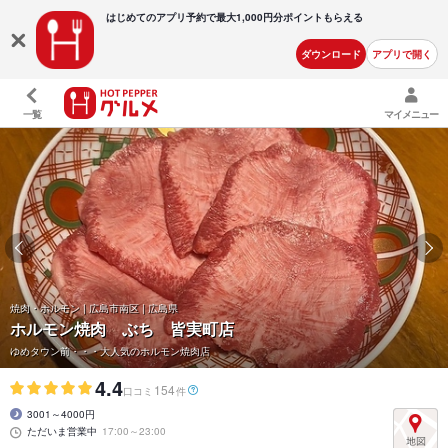
はじめてのアプリ予約で最大
1,000円分ポイントもらえる
ダウンロード
アプリで開く
一覧
マイメニュー
焼肉・ホルモン | 広島市南区 | 広島県
ホルモン焼肉 ぶち 皆実町店
ゆめタウン前・・・大人気のホルモン焼肉店
4.4
154
口コミ
件
3001～4000円
ただいま営業中
17:00～23:00