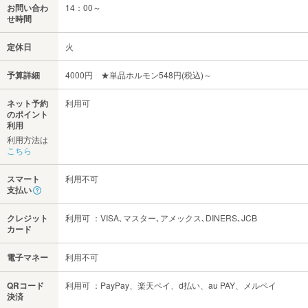
お問い合わ
14：00～
せ時間
定休日
火
予算詳細
4000円 ★単品ホルモン548円(税込)～
ネット予約
利用可
のポイント
利用
利用方法は
こちら
スマート
利用不可
支払い
クレジット
利用可 ：VISA､マスター､アメックス､DINERS､JCB
カード
電子マネー
利用不可
QRコード
利用可 ：PayPay、楽天ペイ、d払い、au PAY、メルペイ
決済