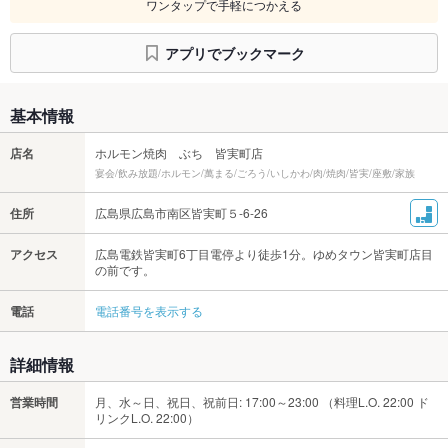
ワンタップで手軽につかえる
アプリでブックマーク
基本情報
店名
ホルモン焼肉 ぶち 皆実町店
宴会/飲み放題/ホルモン/萬まる/ごろう/いしかわ/肉/焼肉/皆実/座敷/家族
住所
広島県広島市南区皆実町５-6-26
アクセス
広島電鉄皆実町6丁目電停より徒歩1分。ゆめタウン皆実町店目
の前です。
電話
電話番号を表示する
詳細情報
営業時間
月、水～日、祝日、祝前日: 17:00～23:00 （料理L.O. 22:00 ド
リンクL.O. 22:00）