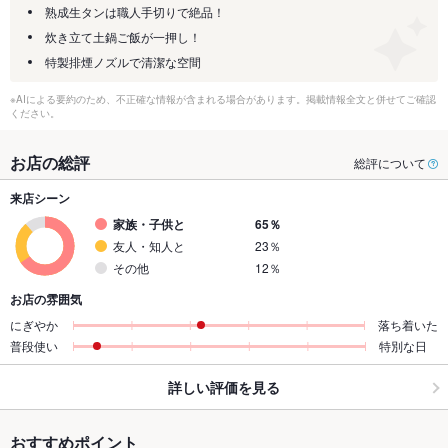
熟成生タンは職人手切りで絶品！
炊き立て土鍋ご飯が一押し！
特製排煙ノズルで清潔な空間
※AIによる要約のため、不正確な情報が含まれる場合があります。掲載情報全文と併せてご確認
ください。
お店の総評
総評について
来店シーン
家族・子供と
65％
友人・知人と
23％
その他
12％
お店の雰囲気
にぎやか
落ち着いた
普段使い
特別な日
詳しい評価を見る
おすすめポイント