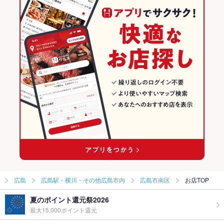
サムギョプサル
広島 × 焼肉・ホルモン
広島駅・横川・その他広島市内の焼肉・ホルモンランキング
お子様連れ
お子様連れ歓迎 ：お子様連れが多いお店です。ご家族みなさん
で楽しめるお店です。
広島駅・横川・その他広島市内 × 韓国料理
広島 × 焼肉
広島市南区のグルメランキング
ウェディン
ご相談ください。
グパーティ
広島駅・横川・その他広島市内 × サムギョプサル
広島 × 韓国料理
広島市南区の焼肉・ホルモンランキング
ー二次会
備考
各種宴会予約承ります。
皆実町六丁目（西側）駅 × 韓国料理
広島 × サムギョプサル
皆実町六丁目（西側）駅 × サムギョプサル
広島
広島駅・横川・その他広島市内
広島市南区
お店TOP
夏のポイント還元祭2026
最大15,000ポイント還元