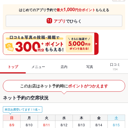
1,000
はじめてのアプリ予約で
最大
円分ポイント
もらえる
アプリ
でひらく
口コミ
トップ
メニュー
店内
写真
154
このお店はネット予約時に
ポイントがつかえます
ネット予約の空席状況
本日お席空いてます！1名～
日
月
火
水
木
金
土
8/9
8/10
8/11
8/12
8/13
8/14
8/15