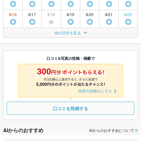
◎
◎
◎
◎
◎
◎
◎
8/16
8/17
8/18
8/19
8/20
8/21
8/22
休
◎
◎
◎
◎
◎
◎
8/23
8/24
8/25
8/26
8/27
8/28
8/29
他の日付を見る
休
◎
◎
◎
◎
◎
◎
8/30
8/31
9/1
9/2
9/3
9/4
9/5
休
◎
◎
◎
◎
◎
◎
口コミ&写真の投稿・掲載で
9/6
9/7
9/8
9/9
9/10
9/11
9/12
休
◎
◎
◎
◎
◎
◎
口コミを投稿する
AIからのおすすめ
AIからのおすすめについて