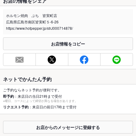
お店の情報をシェア
禁煙・喫煙
全席禁煙
電子タバコ、加熱式タバコも含めて店内では喫煙できません
ホルモン焼肉 ぶち 皆実町店
広島県広島市南区皆実町５-6-26
喫煙専用室
なし
https://www.hotpepper.jp/strJ000714878/
※2020年4月1日～受動喫煙対策に関する法律が施行されています。正しい情報はお店へお問い
合わせください。
お店情報をコピー
お席
総席数
40席(1Fはテーブル＆カウンター／2Fはお座敷(30名様まで))
最大宴会収
30人(2Fのお座敷は20～30名様までの宴会が可能！)
容人数
ネットでかんたん予約
個室
なし ：ご用意しておりません。
ご予約ならネット予約が便利です。
即予約
：来店日の当日21時まで受付
※曜日、コースによって締切が異なる場合があります。
座敷
なし ：2Fは全てお座敷。最大30名様まで可能
リクエスト予約
：来店日の前日17時まで受付
掘りごたつ
なし ：ご用意しておりません。
カウンター
なし
お店からのメッセージに登録する