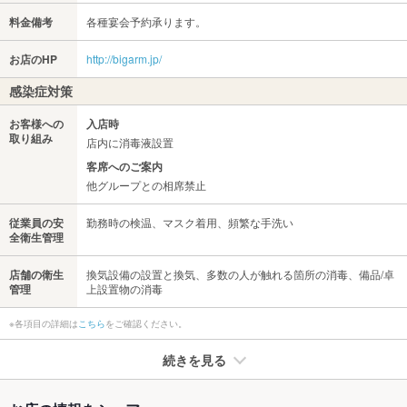
料金備考
各種宴会予約承ります。
お店のHP
http://bigarm.jp/
感染症対策
お客様への
入店時
取り組み
店内に消毒液設置
客席へのご案内
他グループとの相席禁止
従業員の安
勤務時の検温、マスク着用、頻繁な手洗い
全衛生管理
店舗の衛生
換気設備の設置と換気、多数の人が触れる箇所の消毒、備品/卓
管理
上設置物の消毒
※各項目の詳細は
こちら
をご確認ください。
続きを見る
たばこ