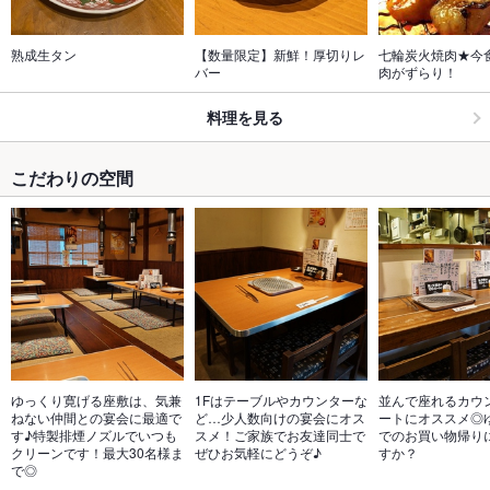
熟成生タン
【数量限定】新鮮！厚切りレ
七輪炭火焼肉★今
バー
肉がずらり！
料理を見る
こだわりの空間
ゆっくり寛げる座敷は、気兼
1Fはテーブルやカウンターな
並んで座れるカウ
ねない仲間との宴会に最適で
ど…少人数向けの宴会にオス
ートにオススメ◎
す♪特製排煙ノズルでいつも
スメ！ご家族でお友達同士で
でのお買い物帰り
クリーンです！最大30名様ま
ぜひお気軽にどうぞ♪
すか？
で◎