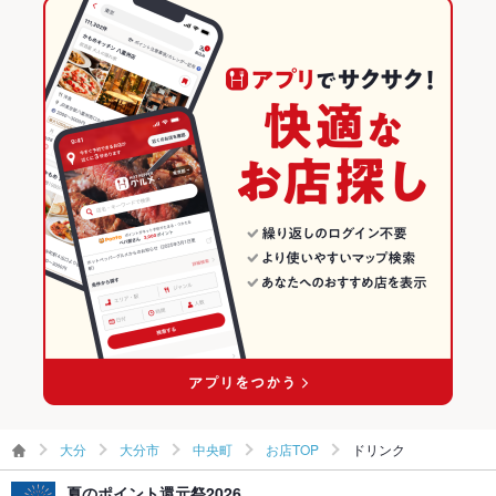
とんこつラーメン
馬肉
中華そば
大分駅 × 焼肉
中央町 × 鍋
大分の焼肉・ホルモンランキング
和食
大分
大分市のグルメランキング
鍋
大分 × 焼肉・ホルモン
大分市の焼肉・ホルモンランキング
大分市 × 和食
大分 × 焼肉
中央町のグルメランキング
大分市 × 鍋
大分 × 和食
中央町の焼肉・ホルモンランキング
大分駅 × 和食
大分 × 鍋
大分駅 × 鍋
大分
大分市
中央町
お店TOP
ドリンク
夏のポイント還元祭2026