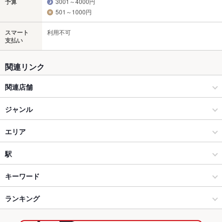
予算
3001～4000円
501～1000円
スマート
利用不可
支払い
関連リンク
関連店舗
だるま製麺所
ジャンル
焼肉・ホルモン
エリア
焼肉
中央町
駅
大分市 × 焼肉・ホルモン
中央町 × 焼肉・ホルモン
大分駅
キーワード
大分市 × 焼肉
中央町 × 焼肉
西大分駅
ランキング
卵焼き
からあげ
馬刺し
カニ料理
刺身
フライドポテト
カツ丼
チャンポン
地鶏
もつ鍋
カレーライス
餃子
生ハム
大分駅 × 焼肉・ホルモン
中央町 × 和食
古国府駅
大分のグルメランキング