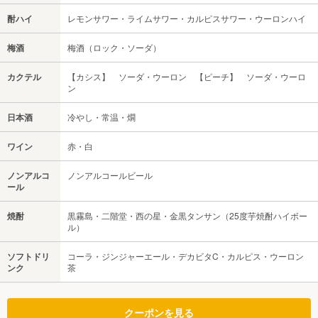
酎ハイ
レモンサワー・ライムサワー・カルピスサワー・ウーロンハイ
梅酒
梅酒（ロック・ソーダ）
カクテル
【カシス】 ソーダ・ウーロン 【ピーチ】 ソーダ・ウーロ
ン
日本酒
冷やし・常温・燗
ワイン
赤・白
ノンアルコ
ノンアルコールビール
ール
焼酎
黒霧島・二階堂・西の星・金黒タンサン（25度芋焼酎ハイボー
ル）
ソフトドリ
コーラ・ジンジャーエール・デカビタC・カルピス・ウーロン
ンク
茶
クーポンを見る