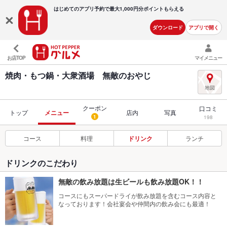
はじめてのアプリ予約で最大
1,000円分ポイントもらえる
ダウンロード
アプリで開く
お店TOP
マイメニュー
焼肉・もつ鍋・大衆酒場 無敵のおやじ
クーポン
口コミ
トップ
メニュー
店内
写真
1
198
コース
料理
ドリンク
ランチ
ドリンクのこだわり
無敵の飲み放題は生ビールも飲み放題OK！！
コースにもスーパードライが飲み放題を含むコース内容と
なっております！会社宴会や仲間内の飲み会にも最適！