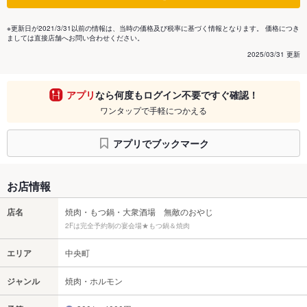
※更新日が2021/3/31以前の情報は、当時の価格及び税率に基づく情報となります。 価格につき
ましては直接店舗へお問い合わせください。
2025/03/31 更新
アプリ
なら何度もログイン不要ですぐ確認！
ワンタップで手軽につかえる
アプリでブックマーク
お店情報
店名
焼肉・もつ鍋・大衆酒場 無敵のおやじ
2Fは完全予約制の宴会場★もつ鍋＆焼肉
エリア
中央町
ジャンル
焼肉・ホルモン