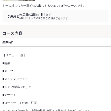
お一人様につき一皿ずつお出しするシェフお任せコースです。
来店日の2日前18時まで
予約締切
※曜日によって締切が異なる場合があります。
コース内容
品数
5品
【メニュー一例】
■前菜
■スープ
■メインディッシュ
■シェフ特製パエリア
■デザート
■コーヒー または 紅茶
※シェフお任せの為、上記の提供内容とは異なる場合がございます。