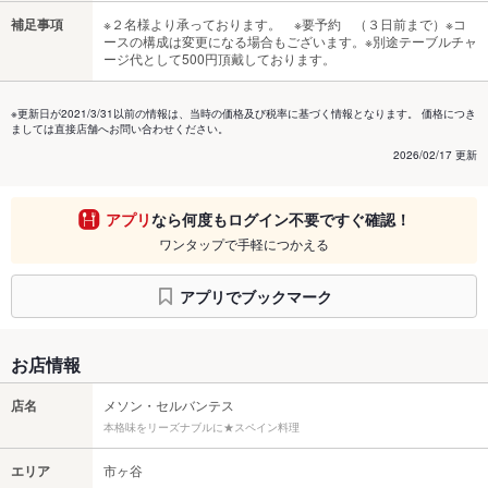
補足事項
※２名様より承っております。 ※要予約 （３日前まで）※コ
ースの構成は変更になる場合もございます。※別途テーブルチャ
ージ代として500円頂戴しております。
※更新日が2021/3/31以前の情報は、当時の価格及び税率に基づく情報となります。 価格につき
ましては直接店舗へお問い合わせください。
2026/02/17 更新
アプリ
なら何度もログイン不要ですぐ確認！
ワンタップで手軽につかえる
アプリでブックマーク
お店情報
店名
メソン・セルバンテス
本格味をリーズナブルに★スペイン料理
エリア
市ヶ谷