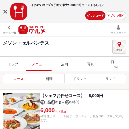
はじめてのアプリ予約で最大
1,000円分ポイントもらえる
ダウンロード
アプリで開く
コース一覧
マイメニュー
メソン・セルバンテス
口コミ
トップ
メニュー
店内
写真
62
コース
料理
ドリンク
ランチ
【シェフお任せコース】 6,000円
5品
2名～
2時間
6,000
円（税込）
※2名様より 別途テーブルチャージ代を500円頂戴しており
ます。