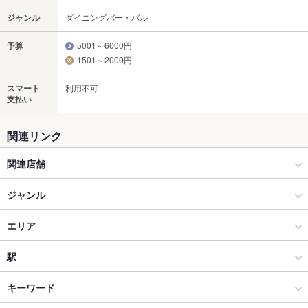
ジャンル
ダイニングバー・バル
予算
5001～6000円
1501～2000円
スマート
利用不可
支払い
関連リンク
関連店舗
月島スペインクラブ
ジャンル
イベリコバル 門仲
ダイニングバー・バル
エリア
スペインバル・イタリアンバール
市ヶ谷
駅
四ツ谷・麹町・市ヶ谷・九段下 × ダイニングバー・バル
市ヶ谷 × ダイニングバー・バル
市ケ谷駅
キーワード